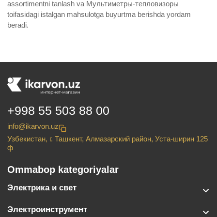
assortimentni tanlash va Мультиметры-тепловизоры
toifasidagi istalgan mahsulotga buyurtma berishda yordam
beradi.
+998 55 503 88 00
info@ikarvon.uz
Узбекистан, г. Ташкент, Алмазарский район, Уста-ширин 125
ф
Ommabop kategoriyalar
Электрика и свет
Электроинструмент