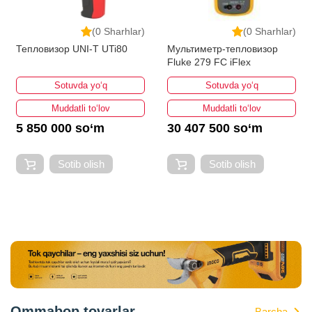
(0 Sharhlar)
(0 Sharhlar)
Тепловизор UNI-T UTi80
Мультиметр-тепловизор
Fluke 279 FC iFlex
Sotuvda yo‘q
Sotuvda yo‘q
Muddatli to‘lov
Muddatli to‘lov
5 850 000 so‘m
30 407 500 so‘m
Sotib olish
Sotib olish
Ommabop tovarlar
Barcha