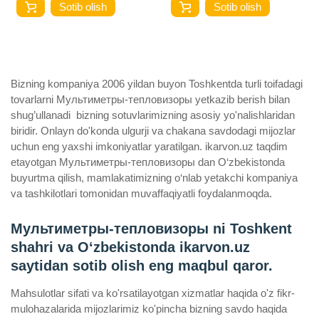
Sotib olish
Sotib olish
Bizning kompaniya 2006 yildan buyon Toshkentda turli toifadagi
tovarlarni Мультиметры-тепловизоры yetkazib berish bilan
shug’ullanadi ­ bizning sotuvlarimizning asosiy yo'nalishlaridan
biridir. Onlayn do'konda ulgurji va chakana savdodagi mijozlar
uchun eng yaxshi imkoniyatlar yaratilgan. ikarvon.uz taqdim
etayotgan Мультиметры-тепловизоры dan O‘zbekistonda
buyurtma qilish, mamlakatimizning o‘nlab yetakchi kompaniya
va tashkilotlari tomonidan muvaffaqiyatli foydalanmoqda.
Мультиметры-тепловизоры ni Toshkent
shahri va Oʻzbekistonda ikarvon.uz
saytidan sotib olish eng maqbul qaror.
Mahsulotlar sifati va ko'rsatilayotgan xizmatlar haqida o'z fikr-
mulohazalarida mijozlarimiz ko'pincha bizning savdo haqida