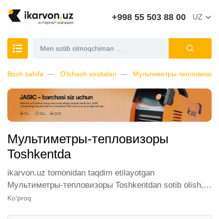
+998 55 503 88 00
UZ
Bosh sahifa
O'lchash vositalari
Мультиметры-тепловизор
Мультиметры-тепловизоры
Toshkentda
ikarvon.uz tomonidan taqdim etilayotgan
Мультиметры-тепловизоры Toshkentdan sotib olish,
mijozlarimiz orasida katta talabga ega. Biz ushbu
Ko‘proq
toifadagi tovarlarni sotish uchun eng yaxshi sharoitlarni