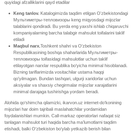
quyidagi afzalliklarini qayd etadilar
Keng tanlov.
Katalogimizda taqdim etilgan O'zbekistondagi
Мультиметры-тепловизоры keng miqyosdagi mijozlar
talablarini qondiradi. Bu yerda eng yaxshi ishlab chiqaruvchi
kompaniyalarning barcha talabgir mahsulot toifalarini taklif
etiladi
Maqbul narx.
Toshkent shahri va O‘zbekiston
Respublikasining boshqa shaharlarida Мультиметры-
тепловизоры toifasidagi mahsulotlar uchun taklif
etilayotgan narxlar respublika bo‘yicha minimal hisoblanadi.
Bizning tariflarimizda vositachilar ustama haqqi
qo’yilmagan. Bundan tashqari, ulgurji xaridorlar uchun
aksiyalar va shaxsiy chegirmalar mijozlar xarajatlarini
minimal darajaga tushirishga yordam beradi.
Alohida qo‘shimcha qilamizki, ikarvon.uz internet-do‘konining
mijozlari har doim tajribali maslahatchilar yordamidan
foydalanishlari mumkin. Call-markaz operatorlari nafaqat siz
tanlagan mahsulot turi haqida barcha ma’lumotlarni taqdim
etishadi, balki O‘zbekiston bo‘ylab yetkazib berish bilan