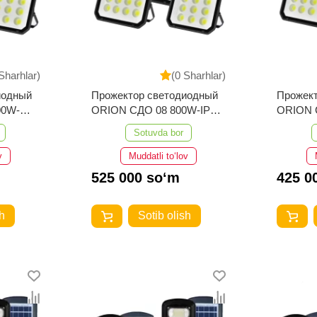
Sharhlar)
(0 Sharhlar)
иодный
Прожектор светодиодный
Прожек
00W-
ORION СДО 08 800W-IP65-
ORION 
 ELT
6500K-Черный ELT
6500K-
Sotuvda bor
v
Muddatli to‘lov
525 000 so‘m
425 0
h
Sotib olish