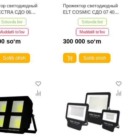
тор светодиодный
Прожектор светодиодный
RA СДО 06
ELT COSMIC СДО 07 400W
66 6500K Черный
IP66 6500K Черный
Sotuvda bor
Sotuvda bor
Muddatli to‘lov
Muddatli to‘lov
00 so‘m
300 000 so‘m
Sotib olish
Sotib olish