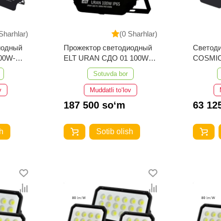
Sharhlar)
(0 Sharhlar)
иодный
Прожектор светодиодный
Светод
00W-
ELT URAN СДО 01 100W
COSMIC
й
IP65 6500K Черный
IP66-65
Sotuvda bor
v
Muddatli to‘lov
187 500 so‘m
63 12
h
Sotib olish