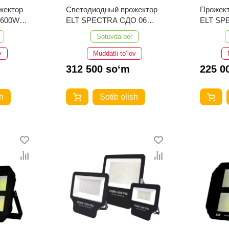
жектор
Светодиодный прожектор
Прожек
 600W
ELT SPECTRA СДО 06
ELT SPECT
200W IP66 6500K Черный
150W IP
Sotuvda bor
v
Muddatli to‘lov
312 500 so‘m
225 0
h
Sotib olish