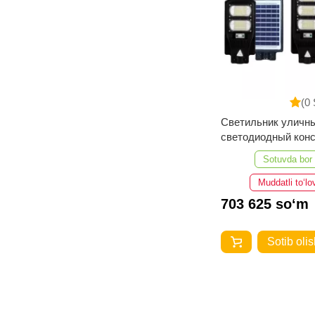
(0 
Светильник уличн
светодиодный кон
SOLAR-HP ДКУ 10
Sotuvda bor
6500-SCP-20Ah
Muddatli to‘lo
703 625 so‘m
Sotib olis