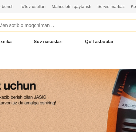
 berish
To'lov usullari
Mahsulotni qaytarish
Servis markaz
Ko
exnika
Suv nasoslari
Qo'l asboblar