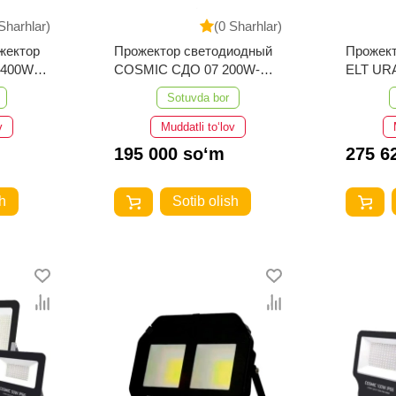
Sharhlar)
(0 Sharhlar)
жектор
Прожектор светодиодный
Прожек
 400W-
COSMIC СДО 07 200W-
ELT UR
IP66-6500K-Черный
IP65 65
Sotuvda bor
v
Muddatli to‘lov
195 000 so‘m
275 6
h
Sotib olish