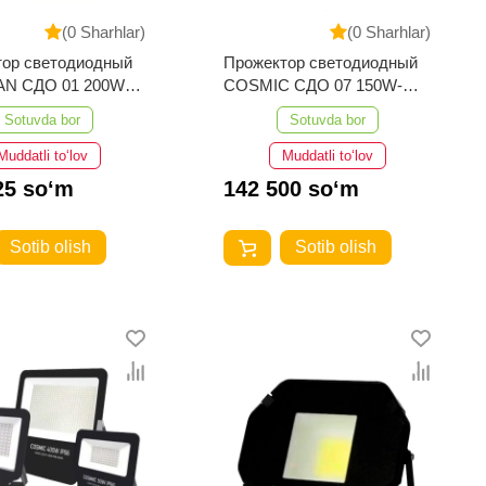
(0 Sharhlar)
(0 Sharhlar)
тор светодиодный
Прожектор светодиодный
AN СДО 01 200W
COSMIC СДО 07 150W-
00K Черный
IP66-6500K-Черный
Sotuvda bor
Sotuvda bor
Muddatli to‘lov
Muddatli to‘lov
25 so‘m
142 500 so‘m
Sotib olish
Sotib olish