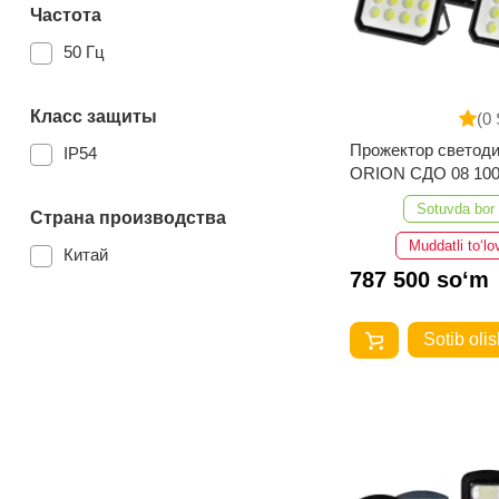
185W
Частота
240W
50 Гц
30W
Класс защиты
(0 
50W
Прожектор светод
IP54
150W
ORION СДО 08 10
IP65-6500K-Черный
200W
Sotuvda bor
Страна производства
12W
Muddatli to‘lo
Китай
787 500 so‘m
50 Вт
Sotib olis