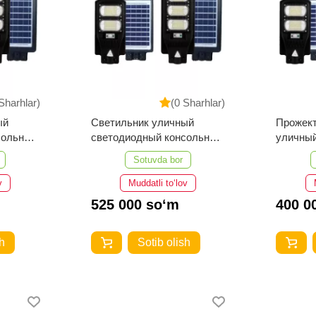
Sharhlar)
(0 Sharhlar)
ый
Светильник уличный
Прожек
сольный
светодиодный консольный
уличны
7 400W-
SOLAR-EG ДКУ 106 200W-
SOLAR-
Sotuvda bor
6500-SCP-15Ah
6500-S
v
Muddatli to‘lov
525 000 so‘m
400 0
h
Sotib olish