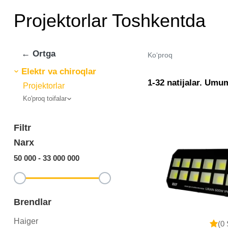
Projektorlar Toshkentda
← Ortga
Ko‘proq
Elektr va chiroqlar
1-32 natijalar. Umu
Projektorlar
Ko'proq toifalar
Filtr
Narx
50 000
-
33 000 000
Brendlar
Haiger
(0 