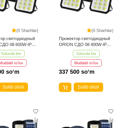
(0 Sharhlar)
(0 Sharhlar)
тор светодиодный
Прожектор светодиодный
СДО 08 600W-IP65-
ORION СДО 08 400W-IP65-
Черный ELT
6500K-Черный ELT
Sotuvda bor
Sotuvda bor
Muddatli to‘lov
Muddatli to‘lov
00 so‘m
337 500 so‘m
Sotib olish
Sotib olish