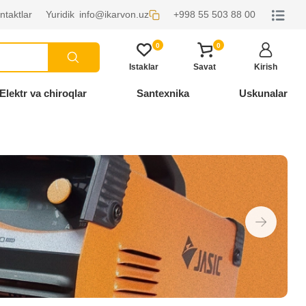
ntaktlar
Yuridik
info@ikarvon.uz
+998 55 503 88 00
0
0
Istaklar
Savat
Kirish
Elektr va chiroqlar
Santexnika
Uskunalar