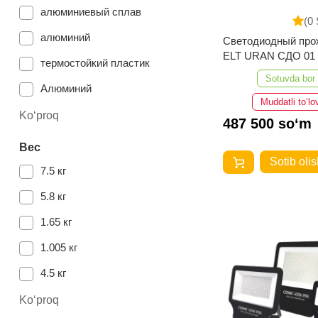
алюминиевый сплав
(0 
алюминий
Светодиодный про
ELT URAN СДО 01
термостойкий пластик
IP65-6500K
Sotuvda bor
Алюминий
Muddatli to‘lo
Ko‘proq
487 500 so‘m
Вес
Sotib olis
7.5 кг
5.8 кг
1.65 кг
1.005 кг
4.5 кг
Ko‘proq