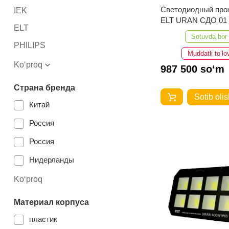
Светодиодный про
IEK
ELT URAN СДО 01
ELT
IP65 6500K
Sotuvda bor
PHILIPS
Muddatli to‘lo
Ko‘proq
987 500 so‘m
Страна бренда
Sotib olis
Китай
Россия
Россия
Нидерланды
Ko‘proq
Материал корпуса
пластик