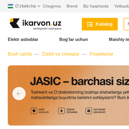
Oʻzbekcha
Chegirma
Brend
Biz haqimizda
Yetkazib
Katalog
Elektr asboblar
Bog'lar uchun
Maishiy t
Bosh sahifa
Elektr va chiroqlar
Projektorlar