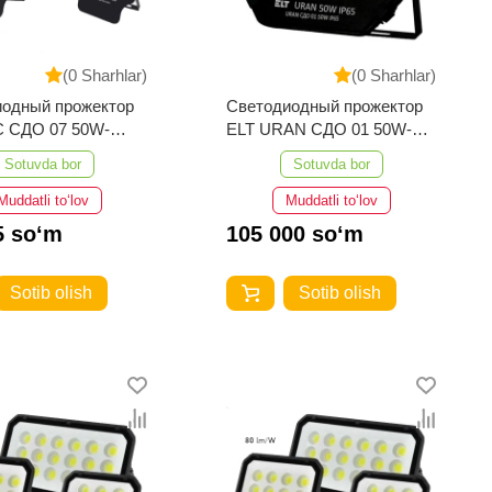
(0 Sharhlar)
(0 Sharhlar)
иодный прожектор
Светодиодный прожектор
 СДО 07 50W-
ELT URAN СДО 01 50W-
00K-Черный
IP65-6500K Черный
Sotuvda bor
Sotuvda bor
Muddatli to‘lov
Muddatli to‘lov
5 so‘m
105 000 so‘m
Sotib olish
Sotib olish