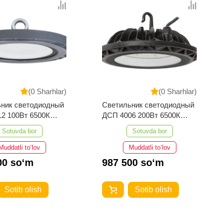
(0 Sharhlar)
(0 Sharhlar)
ник светодиодный
Светильник светодиодный
2 100Вт 6500К
ДСП 4006 200Вт 6500К
юминий IEK
IP65 алюминий IEK
Sotuvda bor
Sotuvda bor
Muddatli to‘lov
Muddatli to‘lov
00 so‘m
987 500 so‘m
Sotib olish
Sotib olish