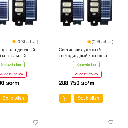
(0 Sharhlar)
(0 Sharhlar)
тор светодиодный
Светильник уличный
й консольный
светодиодный консольный
EG ДКУ 106 150W-
SOLAR-EG ДКУ 106 100W-
Sotuvda bor
Sotuvda bor
CP-10Ah
6500-SCP-6Ah
Muddatli to‘lov
Muddatli to‘lov
00 so‘m
288 750 so‘m
Sotib olish
Sotib olish