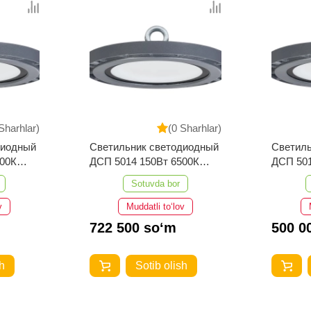
Sharhlar)
(0 Sharhlar)
диодный
Светильник светодиодный
Светиль
500К
ДСП 5014 150Вт 6500К
ДСП 501
IP65 алюминий IEK
IP65 ал
Sotuvda bor
v
Muddatli to‘lov
722 500 so‘m
500 0
h
Sotib olish