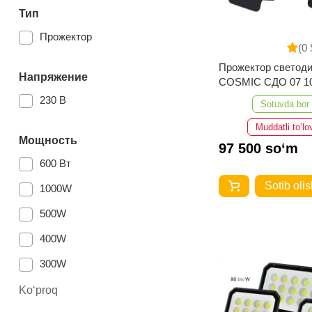
Тип
Прожектор
(0 
Прожектор светод
Напряжение
COSMIC СДО 07 1
IP66-6500K-Черны
230 В
Sotuvda bor
Muddatli to‘lo
Мощность
97 500 so‘m
600 Вт
Sotib olis
1000W
500W
400W
300W
100W
Ko‘proq