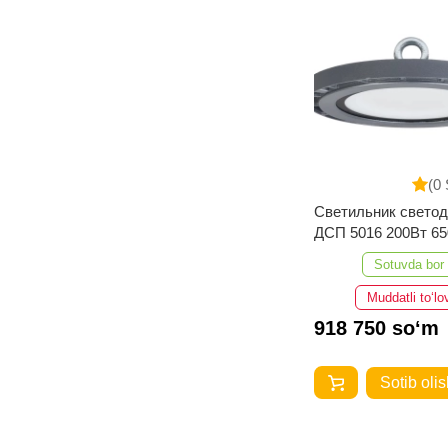
(0 
Светильник свето
ДСП 5016 200Вт 6
IP65 алюминий IEK
Sotuvda bor
Muddatli to‘lo
918 750 so‘m
Sotib olis