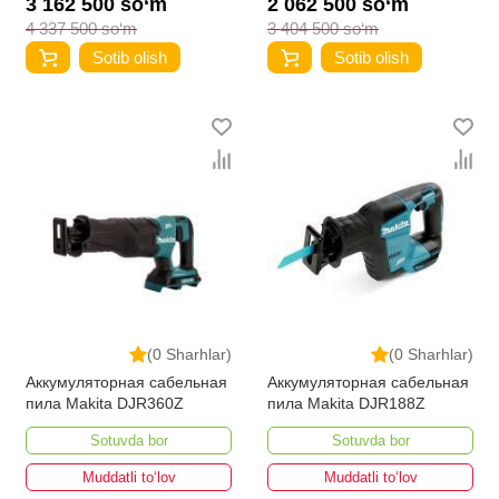
3 162 500 so‘m
2 062 500 so‘m
4 337 500 so‘m
3 404 500 so‘m
Sotib olish
Sotib olish
(0 Sharhlar)
(0 Sharhlar)
Аккумуляторная сабельная
Аккумуляторная сабельная
пила Makita DJR360Z
пила Makita DJR188Z
Sotuvda bor
Sotuvda bor
Muddatli to‘lov
Muddatli to‘lov