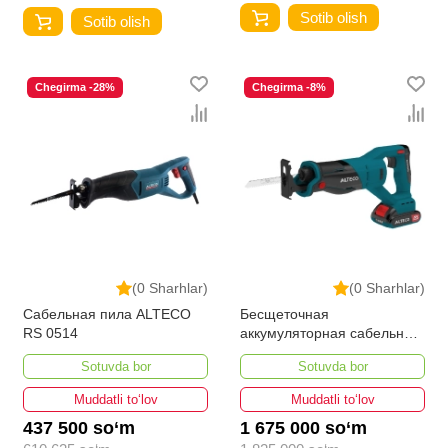
Sotib olish
Sotib olish
Chegirma -28%
Chegirma -8%
(0 Sharhlar)
(0 Sharhlar)
Сабельная пила ALTECO
Бесщеточная
RS 0514
аккумуляторная сабельная
пила ALTECO CRSB 2014 Li
Sotuvda bor
Sotuvda bor
BL
Muddatli to‘lov
Muddatli to‘lov
437 500 so‘m
1 675 000 so‘m