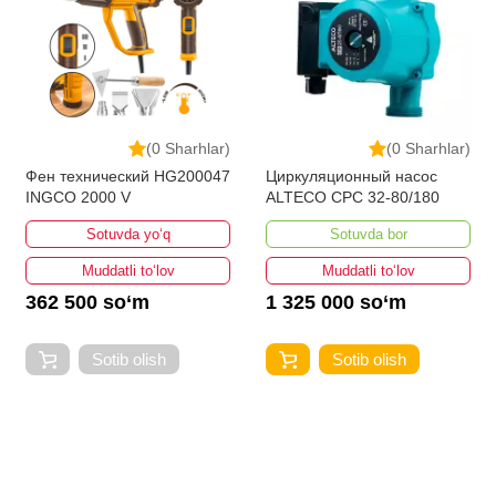
(0 Sharhlar)
(0 Sharhlar)
Фен технический HG200047
Циркуляционный насос
INGCO 2000 V
ALTECO CPC 32-80/180
Sotuvda yo‘q
Sotuvda bor
Muddatli to‘lov
Muddatli to‘lov
362 500 so‘m
1 325 000 so‘m
Sotib olish
Sotib olish