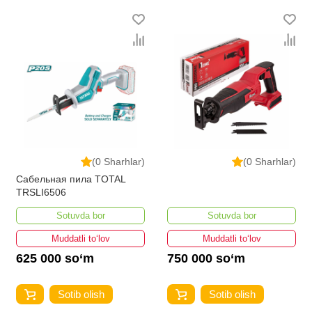
(0 Sharhlar)
(0 Sharhlar)
Сабельная пила TOTAL
TRSLI6506
Sotuvda bor
Sotuvda bor
Muddatli to‘lov
Muddatli to‘lov
625 000 so‘m
750 000 so‘m
Sotib olish
Sotib olish