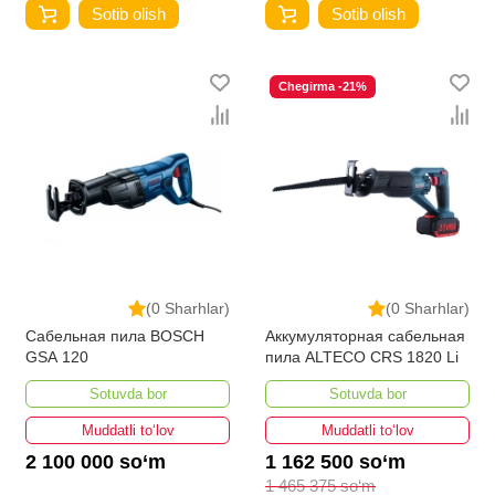
Sotib olish
Sotib olish
Chegirma -21%
(0 Sharhlar)
(0 Sharhlar)
Сабельная пила BOSCH
Аккумуляторная сабельная
GSA 120
пила ALTECO CRS 1820 Li
Sotuvda bor
Sotuvda bor
Muddatli to‘lov
Muddatli to‘lov
2 100 000 so‘m
1 162 500 so‘m
1 465 375 so‘m