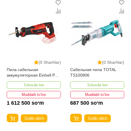
(0 Sharhlar)
(0 Sharhlar)
Пила сабельная
Сабельная пила TOTAL
аккумуляторная Einhell PXC
TS100806
TP-AP 18/28 LI
Sotuvda bor
Sotuvda bor
Muddatli to‘lov
Muddatli to‘lov
1 612 500 so‘m
687 500 so‘m
Sotib olish
Sotib olish