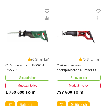
(0 Sharhlar)
(0 Sharhlar)
Сабельная пила BOSCH
Сабельная пила
PSA 700 E
электрическая Number One
RS1350/150-1
Sotuvda bor
Sotuvda bor
Muddatli to‘lov
Muddatli to‘lov
1 750 000 so‘m
737 500 so‘m
Sotib olish
Sotib olish