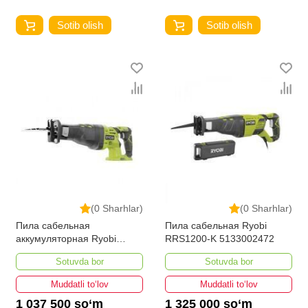
Sotib olish
Sotib olish
(0 Sharhlar)
(0 Sharhlar)
Пила сабельная
Пила сабельная Ryobi
аккумуляторная Ryobi
RRS1200-K 5133002472
R18RS-0 ONE+ 5133002637
Sotuvda bor
Sotuvda bor
Muddatli to‘lov
Muddatli to‘lov
1 037 500 so‘m
1 325 000 so‘m