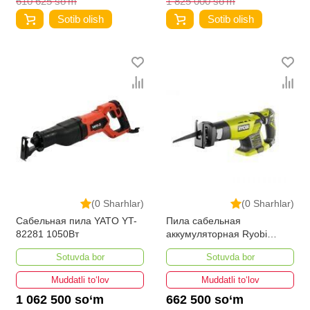
610 625 so‘m
1 825 000 so‘m
Sotib olish
Sotib olish
(0 Sharhlar)
(0 Sharhlar)
Сабельная пила YATO YT-
Пила сабельная
82281 1050Вт
аккумуляторная Ryobi
RRS1801M-0 ONE+
Sotuvda bor
Sotuvda bor
5133001162
Muddatli to‘lov
Muddatli to‘lov
1 062 500 so‘m
662 500 so‘m