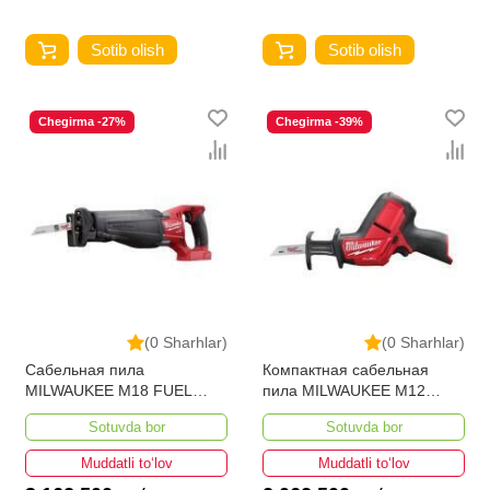
Sotib olish
Sotib olish
Chegirma -27%
Chegirma -39%
(0 Sharhlar)
(0 Sharhlar)
Сабельная пила
Компактная сабельная
MILWAUKEE M18 FUEL
пила MILWAUKEE M12
SAWZALL CSX-0X
CHZ-0 FUEL 4933446960
Sotuvda bor
Sotuvda bor
4933451428
Muddatli to‘lov
Muddatli to‘lov