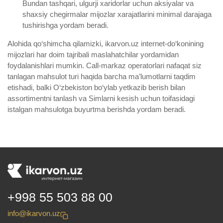
Bundan tashqari, ulgurji xaridorlar uchun aksiyalar va
shaxsiy chegirmalar mijozlar xarajatlarini minimal darajaga
tushirishga yordam beradi.
Alohida qo‘shimcha qilamizki, ikarvon.uz internet-do‘konining
mijozlari har doim tajribali maslahatchilar yordamidan
foydalanishlari mumkin. Call-markaz operatorlari nafaqat siz
tanlagan mahsulot turi haqida barcha ma’lumotlarni taqdim
etishadi, balki O‘zbekiston bo‘ylab yetkazib berish bilan
assortimentni tanlash va Simlarni kesish uchun toifasidagi
istalgan mahsulotga buyurtma berishda yordam beradi.
+998 55 503 88 00
info@ikarvon.uz