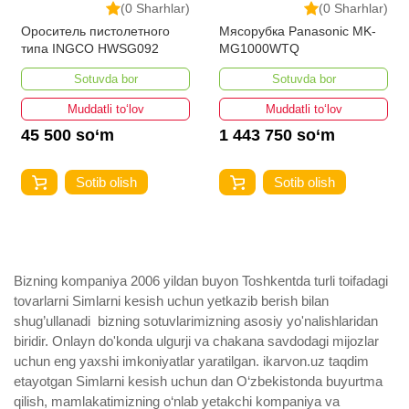
(0 Sharhlar)
(0 Sharhlar)
Ороситель пистолетного
Мясорубка Panasonic MK-
типа INGCO HWSG092
MG1000WTQ
Sotuvda bor
Sotuvda bor
Muddatli to‘lov
Muddatli to‘lov
45 500 so‘m
1 443 750 so‘m
Sotib olish
Sotib olish
Bizning kompaniya 2006 yildan buyon Toshkentda turli toifadagi
tovarlarni Simlarni kesish uchun yetkazib berish bilan
shug’ullanadi ­ bizning sotuvlarimizning asosiy yo'nalishlaridan
biridir. Onlayn do'konda ulgurji va chakana savdodagi mijozlar
uchun eng yaxshi imkoniyatlar yaratilgan. ikarvon.uz taqdim
etayotgan Simlarni kesish uchun dan O‘zbekistonda buyurtma
qilish, mamlakatimizning o‘nlab yetakchi kompaniya va