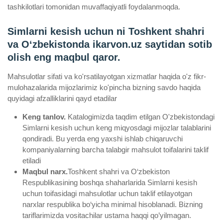
tashkilotlari tomonidan muvaffaqiyatli foydalanmoqda.
Simlarni kesish uchun ni Toshkent shahri
va Oʻzbekistonda ikarvon.uz saytidan sotib
olish eng maqbul qaror.
Mahsulotlar sifati va ko'rsatilayotgan xizmatlar haqida o'z fikr-
mulohazalarida mijozlarimiz ko'pincha bizning savdo haqida
quyidagi afzalliklarini qayd etadilar
Keng tanlov.
Katalogimizda taqdim etilgan O'zbekistondagi
Simlarni kesish uchun keng miqyosdagi mijozlar talablarini
qondiradi. Bu yerda eng yaxshi ishlab chiqaruvchi
kompaniyalarning barcha talabgir mahsulot toifalarini taklif
etiladi
Maqbul narx.
Toshkent shahri va O‘zbekiston
Respublikasining boshqa shaharlarida Simlarni kesish
uchun toifasidagi mahsulotlar uchun taklif etilayotgan
narxlar respublika bo‘yicha minimal hisoblanadi. Bizning
tariflarimizda vositachilar ustama haqqi qo’yilmagan.