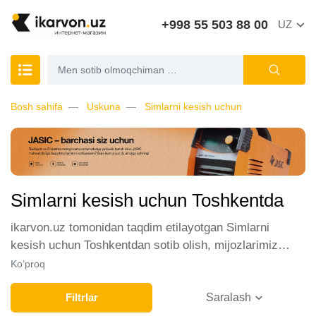
+998 55 503 88 00
UZ
Bosh sahifa
Uskuna
Simlarni kesish uchun
Simlarni kesish uchun Toshkentda
ikarvon.uz tomonidan taqdim etilayotgan Simlarni
kesish uchun Toshkentdan sotib olish, mijozlarimiz
orasida katta talabga ega. Biz ushbu toifadagi tovarlarni
Ko‘proq
sotish uchun eng yaxshi sharoitlarni ta'minlaymiz.
Onlayn do'konda Simlarni kesish uchun yetakchi ishlab
Filtrlar
Saralash
chiqaruvchilar va brendlar tomonidan taqdim etilgan