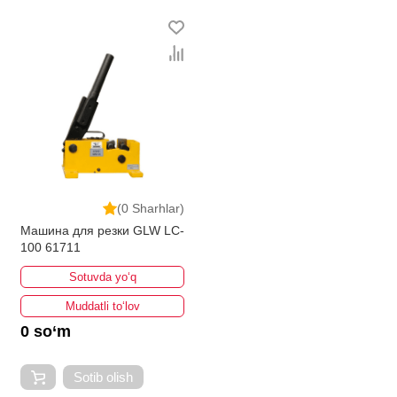
bo'lib, ularning ro'yxati doimiy ravishda kengayib
bormoqda. Biz butun mamlakat bo'ylab tovarlarni
istalgan miqdorda yetkazib beramiz. Bularning barchasi
O'zbekistondagi eng yaxshi narx bilan qo’shimcha
qilingan, ikarvon.uz dan Simlarni kesish uchun - bu eng
keng narxlar oralig'i. Va bu yerda Simlarni kesish uchun
toifasidagi har bir element uchun optimal narx mavjud.
(0 Sharhlar)
Машина для резки GLW LC-
100 61711
Sotuvda yo‘q
Muddatli to‘lov
0 so‘m
Sotib olish