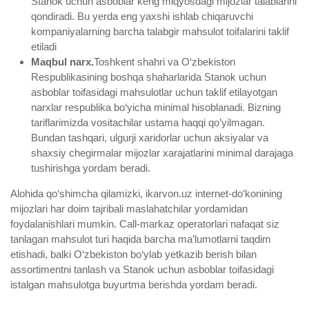
Stanok uchun asboblar keng miqyosdagi mijozlar talablarini
qondiradi. Bu yerda eng yaxshi ishlab chiqaruvchi
kompaniyalarning barcha talabgir mahsulot toifalarini taklif
etiladi
Maqbul narx.
Toshkent shahri va O‘zbekiston
Respublikasining boshqa shaharlarida Stanok uchun
asboblar toifasidagi mahsulotlar uchun taklif etilayotgan
narxlar respublika bo‘yicha minimal hisoblanadi. Bizning
tariflarimizda vositachilar ustama haqqi qo’yilmagan.
Bundan tashqari, ulgurji xaridorlar uchun aksiyalar va
shaxsiy chegirmalar mijozlar xarajatlarini minimal darajaga
tushirishga yordam beradi.
Alohida qo‘shimcha qilamizki, ikarvon.uz internet-do‘konining
mijozlari har doim tajribali maslahatchilar yordamidan
foydalanishlari mumkin. Call-markaz operatorlari nafaqat siz
tanlagan mahsulot turi haqida barcha ma’lumotlarni taqdim
etishadi, balki O‘zbekiston bo‘ylab yetkazib berish bilan
assortimentni tanlash va Stanok uchun asboblar toifasidagi
istalgan mahsulotga buyurtma berishda yordam beradi.