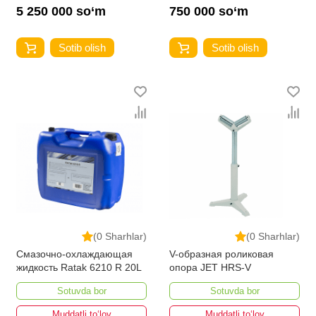
5 250 000 so‘m
750 000 so‘m
Sotib olish
Sotib olish
(0 Sharhlar)
(0 Sharhlar)
Смазочно-охлаждающая
V-образная роликовая
жидкость Ratak 6210 R 20L
опора JET HRS-V
Sotuvda bor
Sotuvda bor
Muddatli to‘lov
Muddatli to‘lov