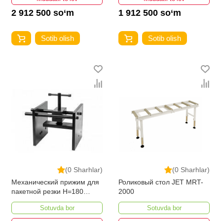
2 912 500 so‘m
1 912 500 so‘m
Sotib olish
Sotib olish
(0 Sharhlar)
(0 Sharhlar)
Механический прижим для
Роликовый стол JET MRT-
пакетной резки H=180
2000
(MBS-910CSP/MBS-
Sotuvda bor
Sotuvda bor
1011DAP/MBS-1011DASP)