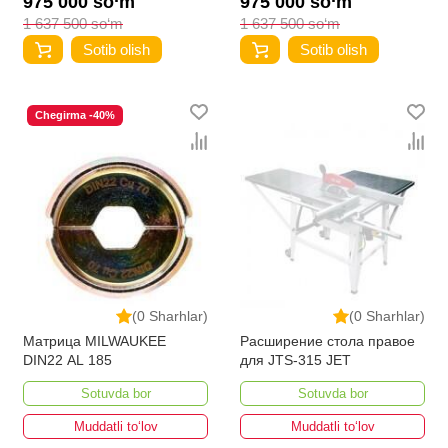
975 000 so‘m
975 000 so‘m
1 637 500 so‘m
1 637 500 so‘m
Sotib olish
Sotib olish
Chegirma -40%
(0 Sharhlar)
(0 Sharhlar)
Матрица MILWAUKEE
Расширение стола правое
DIN22 AL 185
для JTS-315 JET
Sotuvda bor
Sotuvda bor
Muddatli to‘lov
Muddatli to‘lov