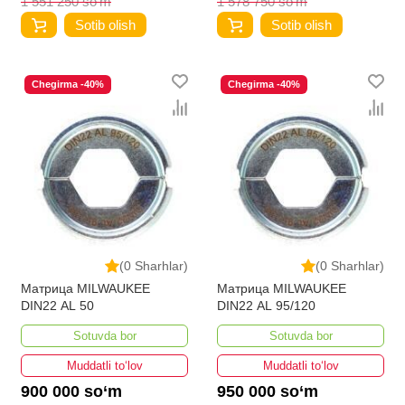
1 551 250 so‘m
1 578 750 so‘m
Sotib olish
Sotib olish
Chegirma -40%
Chegirma -40%
(0 Sharhlar)
(0 Sharhlar)
Матрица MILWAUKEE
Матрица MILWAUKEE
DIN22 AL 50
DIN22 AL 95/120
Sotuvda bor
Sotuvda bor
Muddatli to‘lov
Muddatli to‘lov
900 000 so‘m
950 000 so‘m