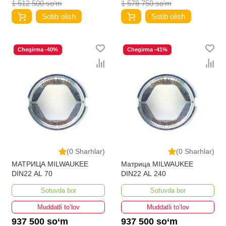
1 512 500 so‘m
1 578 750 so‘m
Sotib olish
Sotib olish
Chegirma -40%
Chegirma -41%
(0 Sharhlar)
(0 Sharhlar)
МАТРИЦА MILWAUKEE
Матрица MILWAUKEE
DIN22 AL 70
DIN22 AL 240
Sotuvda bor
Sotuvda bor
Muddatli to‘lov
Muddatli to‘lov
937 500 so‘m
937 500 so‘m