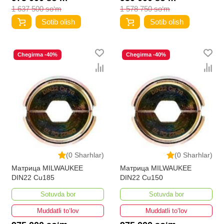
1 637 500 so‘m
1 578 750 so‘m
Sotib olish
Sotib olish
Chegirma -40%
Chegirma -40%
(0 Sharhlar)
(0 Sharhlar)
Матрица MILWAUKEE
Матрица MILWAUKEE
DIN22 Cu185
DIN22 Cu150
Sotuvda bor
Sotuvda bor
Muddatli to‘lov
Muddatli to‘lov