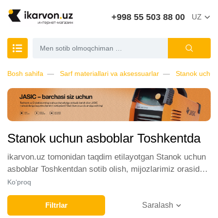
+998 55 503 88 00
UZ
Bosh sahifa
Sarf materiallari va aksessuarlar
Stanok uchun
Stanok uchun asboblar Toshkentda
ikarvon.uz tomonidan taqdim etilayotgan Stanok uchun
asboblar Toshkentdan sotib olish, mijozlarimiz orasida
katta talabga ega. Biz ushbu toifadagi tovarlarni sotish
Ko‘proq
uchun eng yaxshi sharoitlarni ta'minlaymiz. Onlayn
do'konda Stanok uchun asboblar yetakchi ishlab
Filtrlar
Saralash
chiqaruvchilar va brendlar tomonidan taqdim etilgan