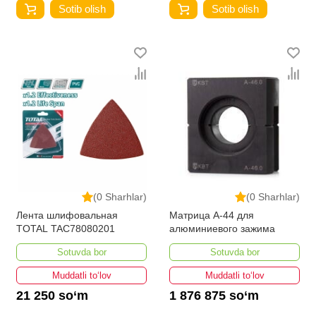
Sotib olish
Sotib olish
(0 Sharhlar)
(0 Sharhlar)
Лента шлифовальная
Матрица А-44 для
TOTAL TAC78080201
алюминиевого зажима
Sotuvda bor
Sotuvda bor
Muddatli to‘lov
Muddatli to‘lov
21 250 so‘m
1 876 875 so‘m