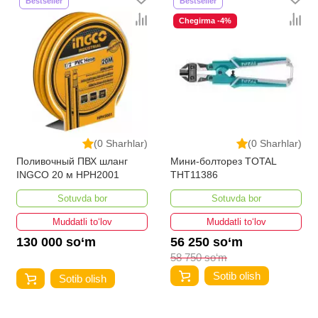
Bestseller
Bestseller
Chegirma -4%
(0 Sharhlar)
(0 Sharhlar)
Поливочный ПВХ шланг
Мини-болторез TOTAL
INGCO 20 м HPH2001
THT11386
Sotuvda bor
Sotuvda bor
Muddatli to‘lov
Muddatli to‘lov
130 000 so‘m
56 250 so‘m
58 750 so‘m
Sotib olish
Sotib olish