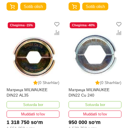
Sotib olish
Sotib olish
Chegirma -15%
Chegirma -40%
(0 Sharhlar)
(0 Sharhlar)
Матрица MILWAUKEE
Матрица MILWAUKEE
DIN22 AL35
DIN22 Cu 240
Sotuvda bor
Sotuvda bor
Muddatli to‘lov
Muddatli to‘lov
1 318 750 so‘m
950 000 so‘m