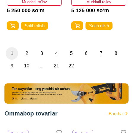
Muddatli to‘lov
Muddatli to‘lov
5 250 000 so‘m
5 125 000 so‘m
Sotib olish
Sotib olish
1
2
3
4
5
6
7
8
9
10
...
21
22
Ommabop tovarlar
Barcha