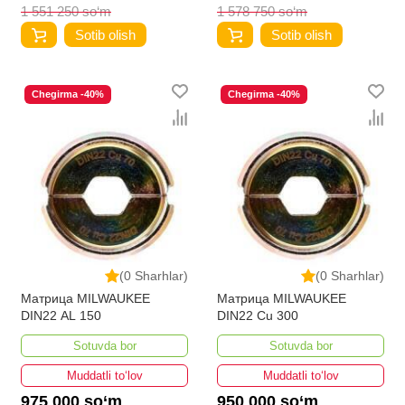
1 551 250 so‘m
1 578 750 so‘m
Sotib olish
Sotib olish
Chegirma -40%
Chegirma -40%
(0 Sharhlar)
(0 Sharhlar)
Матрица MILWAUKEE
Матрица MILWAUKEE
DIN22 AL 150
DIN22 Cu 300
Sotuvda bor
Sotuvda bor
Muddatli to‘lov
Muddatli to‘lov
975 000 so‘m
950 000 so‘m