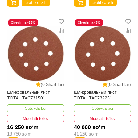
Sotib olish
Sotib olish
Chegirma -13%
Chegirma -3%
(0 Sharhlar)
(0 Sharhlar)
Шлифовальный лист
Шлифовальный лист
TOTAL TAC731501
TOTAL TAC732251
Sotuvda bor
Sotuvda bor
Muddatli to‘lov
Muddatli to‘lov
16 250 so‘m
40 000 so‘m
18 750 so‘m
41 250 so‘m