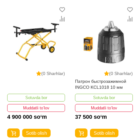
bo'lib, ularning ro'yxati doimiy ravishda kengayib
bormoqda. Biz butun mamlakat bo'ylab tovarlarni
istalgan miqdorda yetkazib beramiz. Bularning barchasi
O'zbekistondagi eng yaxshi narx bilan qo’shimcha
qilingan, ikarvon.uz dan Stanok uchun asboblar - bu
eng keng narxlar oralig'i. Va bu yerda Stanok uchun
asboblar toifasidagi har bir element uchun optimal narx
mavjud.
(0 Sharhlar)
(0 Sharhlar)
Патрон быстрозажимной
INGCO KCL1018 10 мм
Sotuvda bor
Sotuvda bor
Muddatli to‘lov
Muddatli to‘lov
4 900 000 so‘m
37 500 so‘m
Sotib olish
Sotib olish