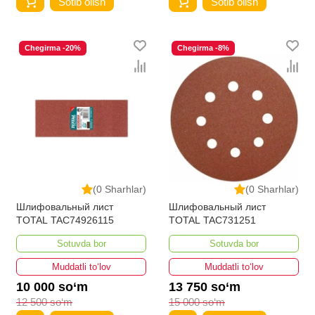
Sotib olish
Sotib olish
Chegirma -20%
Chegirma -8%
(0 Sharhlar)
(0 Sharhlar)
Шлифовальный лист
Шлифовальный лист
TOTAL TAC74926115
TOTAL TAC731251
Sotuvda bor
Sotuvda bor
Muddatli to‘lov
Muddatli to‘lov
10 000 so‘m
13 750 so‘m
12 500 so‘m
15 000 so‘m