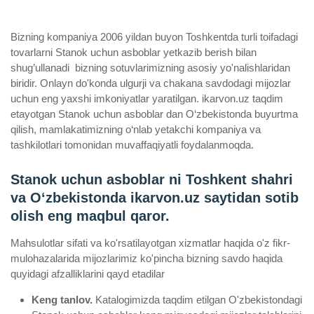
Bizning kompaniya 2006 yildan buyon Toshkentda turli toifadagi
tovarlarni Stanok uchun asboblar yetkazib berish bilan
shug’ullanadi ­ bizning sotuvlarimizning asosiy yo'nalishlaridan
biridir. Onlayn do'konda ulgurji va chakana savdodagi mijozlar
uchun eng yaxshi imkoniyatlar yaratilgan. ikarvon.uz taqdim
etayotgan Stanok uchun asboblar dan O‘zbekistonda buyurtma
qilish, mamlakatimizning o‘nlab yetakchi kompaniya va
tashkilotlari tomonidan muvaffaqiyatli foydalanmoqda.
Stanok uchun asboblar ni Toshkent shahri
va Oʻzbekistonda ikarvon.uz saytidan sotib
olish eng maqbul qaror.
Mahsulotlar sifati va ko'rsatilayotgan xizmatlar haqida o'z fikr-
mulohazalarida mijozlarimiz ko'pincha bizning savdo haqida
quyidagi afzalliklarini qayd etadilar
Keng tanlov.
Katalogimizda taqdim etilgan O'zbekistondagi