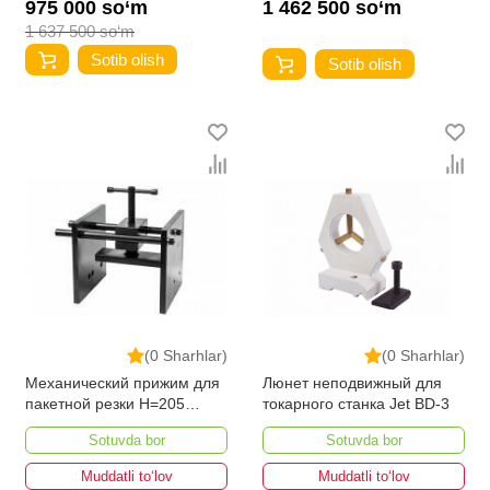
975 000 so‘m
1 462 500 so‘m
1 637 500 so‘m
Sotib olish
Sotib olish
(0 Sharhlar)
(0 Sharhlar)
Механический прижим для
Люнет неподвижный для
пакетной резки H=205
токарного станка Jet BD-3
(MBS-1113DASP)
Sotuvda bor
Sotuvda bor
Muddatli to‘lov
Muddatli to‘lov