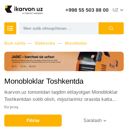
+998 55 503 88 00
UZ
Bosh sahifa
Elektronika
Monobloklar
Monobloklar Toshkentda
ikarvon.uz tomonidan taqdim etilayotgan Monobloklar
Toshkentdan sotib olish, mijozlarimiz orasida katta
talabga ega. Biz ushbu toifadagi tovarlarni sotish uchun
Ko‘proq
eng yaxshi sharoitlarni ta'minlaymiz. Onlayn do'konda
Monobloklar yetakchi ishlab chiqaruvchilar va brendlar
Filtrlar
Saralash
tomonidan taqdim etilgan bo'lib, ularning ro'yxati doimiy