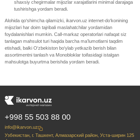
shaxsiy chegirmalar mijozlar xarajatlarini minimal darajaga
tushirishga yordam beradi.
Alohida qo‘shimcha qilamizki, ikarvon.uz internet-do‘konining
mijozlari har doim tajribali maslahatchilar yordamidan
foydalanishlari mumkin. Call-markaz operatorlari nafaqat siz
tanlagan mahsulot turi haqida barcha ma’lumotlarni taqdim
etishadi, balki O‘zbekiston bo‘ylab yetkazib berish bilan
assortimentni tanlash va Monobloklar toifasidagi istalgan
mahsulotga buyurtma berishda yordam beradi.
+998 55 503 88 00
info@ikarvon.uz
Узбекистан, г. Ташкент, Алмазарский район, Уста-ширин 125