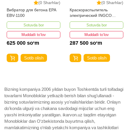
(0 Sharhlar)
(0 Sharhlar)
Вибратор для бетона EPA
Краскораспылитель
EBV-1100
электрический INGCO
SPG3508 450 w
Sotuvda bor
Sotuvda bor
Muddatli to‘lov
Muddatli to‘lov
625 000 so‘m
287 500 so‘m
Sotib olish
Sotib olish
Bizning kompaniya 2006 yildan buyon Toshkentda turli toifadagi
tovarlarni Monobloklar yetkazib berish bilan shug’ullanadi ­
bizning sotuvlarimizning asosiy yo'nalishlaridan biridir. Onlayn
do'konda ulgurji va chakana savdodagi mijozlar uchun eng
yaxshi imkoniyatlar yaratilgan. ikarvon.uz taqdim etayotgan
Monobloklar dan O‘zbekistonda buyurtma qilish,
mamlakatimizning o‘nlab yetakchi kompaniya va tashkilotlari