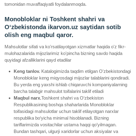
tomonidan muvaffaqiyatli foydalanmoqda.
Monobloklar ni Toshkent shahri va
Oʻzbekistonda ikarvon.uz saytidan sotib
olish eng maqbul qaror.
Mahsulotlar sifati va ko'rsatilayotgan xizmatlar haqida o'z fikr-
mulohazalarida mijozlarimiz ko'pincha bizning savdo haqida
quyidagi afzalliklarini qayd etadilar
Keng tanlov.
Katalogimizda taqdim etilgan O'zbekistondagi
Monobloklar keng miqyosdagi mijozlar talablarini qondiradi.
Bu yerda eng yaxshi ishlab chiqaruvchi kompaniyalarning
barcha talabgir mahsulot toifalarini taklif etiladi
Maqbul narx.
Toshkent shahri va O‘zbekiston
Respublikasining boshqa shaharlarida Monobloklar
toifasidagi mahsulotlar uchun taklif etilayotgan narxlar
respublika bo‘yicha minimal hisoblanadi. Bizning
tariflarimizda vositachilar ustama haqqi qo’yilmagan.
Bundan tashqari, ulgurji xaridorlar uchun aksiyalar va