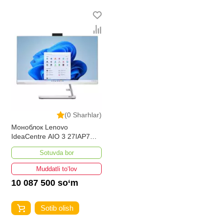
ravishda kengayib bormoqda. Biz butun mamlakat
bo'ylab tovarlarni istalgan miqdorda yetkazib beramiz.
Bularning barchasi O'zbekistondagi eng yaxshi narx
bilan qo’shimcha qilingan, ikarvon.uz dan Monobloklar -
bu eng keng narxlar oralig'i. Va bu yerda Monobloklar
toifasidagi har bir element uchun optimal narx mavjud.
(0 Sharhlar)
Моноблок Lenovo
IdeaCentre AIO 3 27IAP7
(Core i5/8Gb DDR4)
Sotuvda bor
Muddatli to‘lov
10 087 500 so‘m
Sotib olish