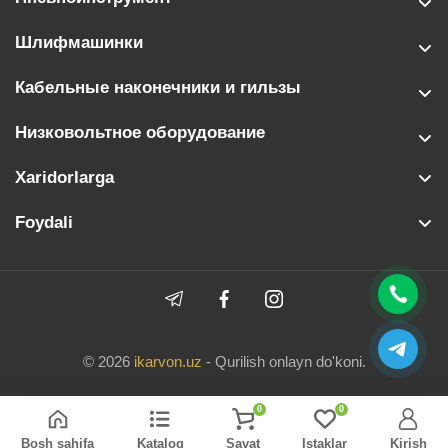
Шлифмашинки
Кабельные наконечники и гильзы
Низковольтное оборудование
Xaridorlarga
Foydali
© 2026
ikarvon.uz
- Qurilish onlayn do'koni.
0
0
Bosh sahifa
Katalog
Savat
Istaklar
Kirish