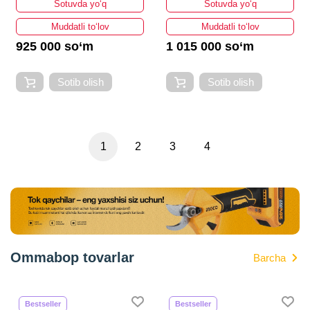
Sotuvda yo‘q
Sotuvda yo‘q
Muddatli to‘lov
Muddatli to‘lov
925 000 so‘m
1 015 000 so‘m
Sotib olish
Sotib olish
1
2
3
4
Ommabop tovarlar
Barcha
Bestseller
Bestseller