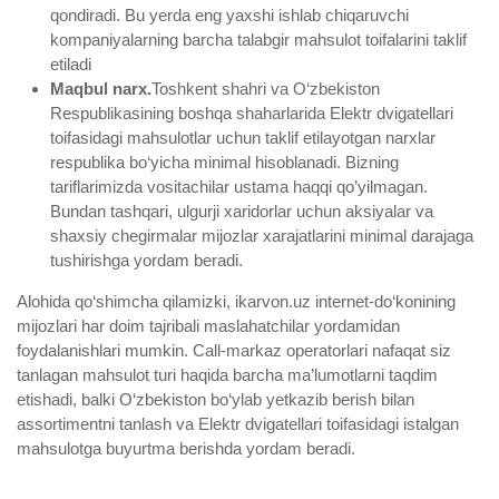
qondiradi. Bu yerda eng yaxshi ishlab chiqaruvchi
kompaniyalarning barcha talabgir mahsulot toifalarini taklif
etiladi
Maqbul narx.
Toshkent shahri va O‘zbekiston
Respublikasining boshqa shaharlarida Elektr dvigatellari
toifasidagi mahsulotlar uchun taklif etilayotgan narxlar
respublika bo‘yicha minimal hisoblanadi. Bizning
tariflarimizda vositachilar ustama haqqi qo’yilmagan.
Bundan tashqari, ulgurji xaridorlar uchun aksiyalar va
shaxsiy chegirmalar mijozlar xarajatlarini minimal darajaga
tushirishga yordam beradi.
Alohida qo‘shimcha qilamizki, ikarvon.uz internet-do‘konining
mijozlari har doim tajribali maslahatchilar yordamidan
foydalanishlari mumkin. Call-markaz operatorlari nafaqat siz
tanlagan mahsulot turi haqida barcha ma’lumotlarni taqdim
etishadi, balki O‘zbekiston bo‘ylab yetkazib berish bilan
assortimentni tanlash va Elektr dvigatellari toifasidagi istalgan
mahsulotga buyurtma berishda yordam beradi.