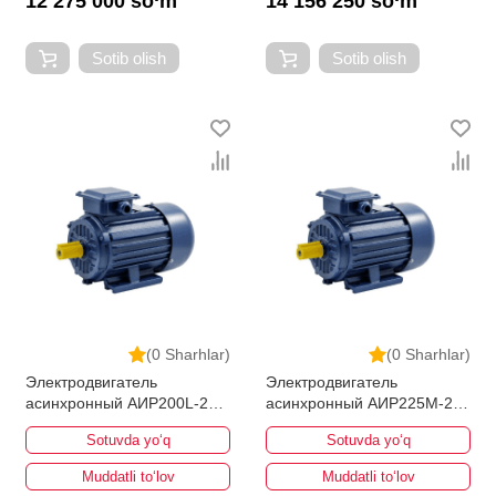
12 275 000 so‘m
14 156 250 so‘m
Sotib olish
Sotib olish
(0 Sharhlar)
(0 Sharhlar)
Электродвигатель
Электродвигатель
асинхронный АИР200L-2
асинхронный АИР225M-2
45кВт 3000об/мин
55кВт 3000об/мин
Sotuvda yo‘q
Sotuvda yo‘q
Muddatli to‘lov
Muddatli to‘lov