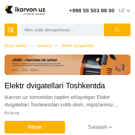
+998 55 503 88 00
UZ
Bosh sahifa
Uskuna
Elektr dvigatellari
Elektr dvigatellari Toshkentda
ikarvon.uz tomonidan taqdim etilayotgan Elektr
dvigatellari Toshkentdan sotib olish, mijozlarimiz
orasida katta talabga ega. Biz ushbu toifadagi tovarlarni
Ko‘proq
sotish uchun eng yaxshi sharoitlarni ta'minlaymiz.
Onlayn do'konda Elektr dvigatellari yetakchi ishlab
Filtrlar
Saralash
chiqaruvchilar va brendlar tomonidan taqdim etilgan