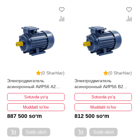
bo'lib, ularning ro'yxati doimiy ravishda kengayib
bormoqda. Biz butun mamlakat bo'ylab tovarlarni
istalgan miqdorda yetkazib beramiz. Bularning barchasi
O'zbekistondagi eng yaxshi narx bilan qo’shimcha
qilingan, ikarvon.uz dan Elektr dvigatellari - bu eng
keng narxlar oralig'i. Va bu yerda Elektr dvigatellari
toifasidagi har bir element uchun optimal narx mavjud.
(0 Sharhlar)
(0 Sharhlar)
Электродвигатель
Электродвигатель
асинхронный АИР56 А2
асинхронный АИР56 B2
0,18кВт 3000об/мин
0.25кВт 3000об/мин
Sotuvda yo‘q
Sotuvda yo‘q
Muddatli to‘lov
Muddatli to‘lov
887 500 so‘m
812 500 so‘m
Sotib olish
Sotib olish