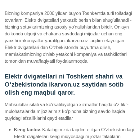
Bizning kompaniya 2006 yildan buyon Toshkentda turli toifadagi
tovarlarni Elektr dvigatellari yetkazib berish bilan shug’ullanadi ­
bizning sotuvlarimizning asosiy yo'nalishlaridan biridir. Onlayn
do'konda ulgurji va chakana savdodagi mijozlar uchun eng
yaxshi imkoniyatlar yaratilgan. ikarvon.uz taqdim etayotgan
Elektr dvigatellari dan O‘zbekistonda buyurtma qilish,
mamlakatimizning o‘nlab yetakchi kompaniya va tashkilotlari
tomonidan muvaffaqiyatli foydalanmoqda.
Elektr dvigatellari ni Toshkent shahri va
Oʻzbekistonda ikarvon.uz saytidan sotib
olish eng maqbul qaror.
Mahsulotlar sifati va ko'rsatilayotgan xizmatlar haqida o'z fikr-
mulohazalarida mijozlarimiz ko'pincha bizning savdo haqida
quyidagi afzalliklarini qayd etadilar
Keng tanlov.
Katalogimizda taqdim etilgan O'zbekistondagi
Elektr dvigatellari keng miqyosdagi mijozlar talablarini