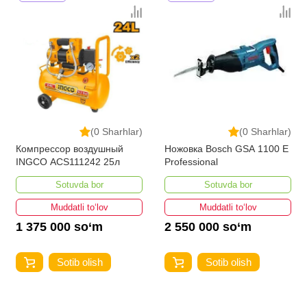
(0 Sharhlar)
(0 Sharhlar)
Компрессор воздушный
Ножовка Bosch GSA 1100 E
INGCO ACS111242 25л
Professional
Sotuvda bor
Sotuvda bor
Muddatli to‘lov
Muddatli to‘lov
1 375 000 so‘m
2 550 000 so‘m
Sotib olish
Sotib olish