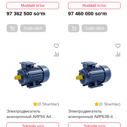
Muddatli to‘lov
Muddatli to‘lov
97 362 500 so‘m
97 460 000 so‘m
Sotib olish
Sotib olish
(0 Sharhlar)
(0 Sharhlar)
Электродвигатель
Электродвигатель
асинхронный АИР56 A4
асинхронный АИР63B-4
0.18кВт 1500об/мин
0.37кВт 1500об/мин
Sotuvda yo‘q
Sotuvda yo‘q