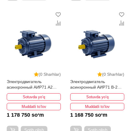
(0 Sharhlar)
(0 Sharhlar)
Электродвигатель
Электродвигатель
асинхронный АИР71 А2
асинхронный АИР71 В-2
0,75кВт 3000об/мин
1,1кВт 3000об/мин
Sotuvda yo‘q
Sotuvda yo‘q
Muddatli to‘lov
Muddatli to‘lov
1 178 750 so‘m
1 168 750 so‘m
Sotib olish
Sotib olish