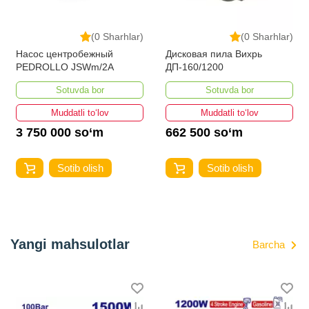
(0 Sharhlar)
(0 Sharhlar)
Насос центробежный
Дисковая пила Вихрь
PEDROLLO JSWm/2A
ДП-160/1200
Sotuvda bor
Sotuvda bor
Muddatli to‘lov
Muddatli to‘lov
3 750 000 so‘m
662 500 so‘m
Sotib olish
Sotib olish
Yangi mahsulotlar
Barcha