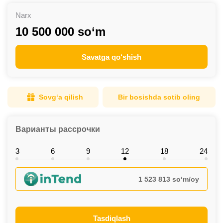
Narx
10 500 000 so‘m
Savatga qo‘shish
Sovg‘a qilish
Bir bosishda sotib oling
Варианты рассрочки
3
6
9
12
18
24
1 523 813 so‘m/oy
Tasdiqlash