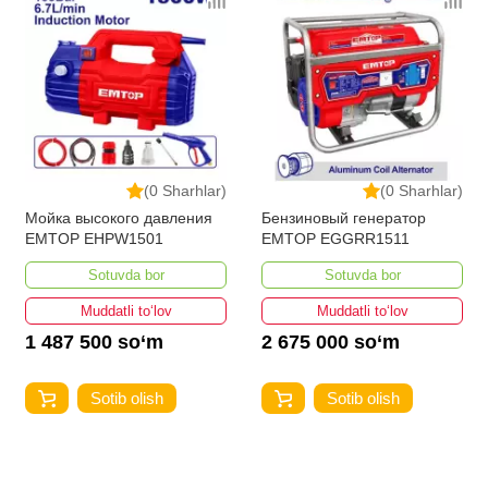
(0 Sharhlar)
(0 Sharhlar)
Мойка высокого давления
Бензиновый генератор
EMTOP EHPW1501
EMTOP EGGRR1511
Sotuvda bor
Sotuvda bor
Muddatli to‘lov
Muddatli to‘lov
1 487 500 so‘m
2 675 000 so‘m
Sotib olish
Sotib olish