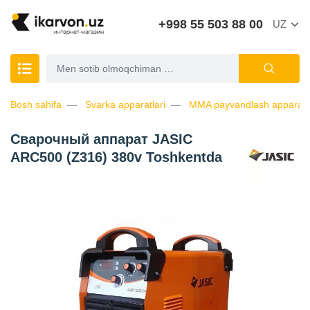
+998 55 503 88 00
UZ
Bosh sahifa
Svarka apparatlari
MMA payvandlash apparatl
Сварочный аппарат JASIC
ARC500 (Z316) 380v Toshkentda