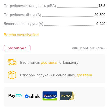
Потребляемая мощность (кВА)
18.3
Потребляемый ток (A)
20-500
Диапазон силы дуги (A)
0-240
Barcha xususiyatlari
Sotuvda yo‘q
Artikul: ARC 500 (Z245)
Бесплатная
доставка
по Ташкенту
Способы получения: самовывоз,
доставка