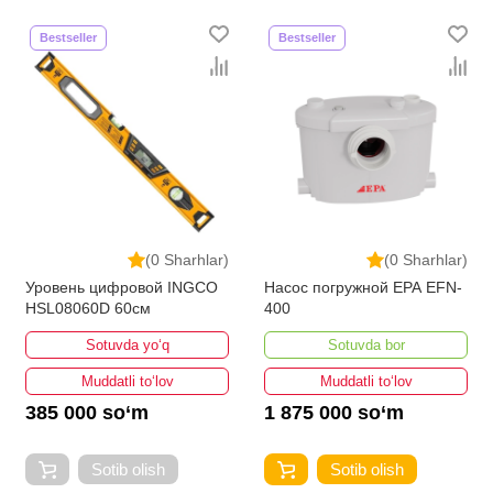
Bestseller
Bestseller
(0 Sharhlar)
(0 Sharhlar)
Уровень цифровой INGCO
Насос погружной EPA EFN-
HSL08060D 60см
400
Sotuvda yo‘q
Sotuvda bor
Muddatli to‘lov
Muddatli to‘lov
385 000 so‘m
1 875 000 so‘m
Sotib olish
Sotib olish