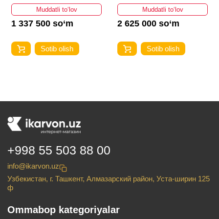
Muddatli to‘lov
Muddatli to‘lov
1 337 500 so‘m
2 625 000 so‘m
Sotib olish
Sotib olish
+998 55 503 88 00
info@ikarvon.uz
Узбекистан, г. Ташкент, Алмазарский район, Уста-ширин 125
ф
Ommabop kategoriyalar