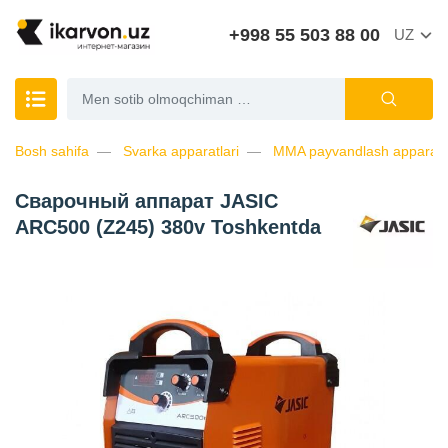
+998 55 503 88 00
UZ
Bosh sahifa
Svarka apparatlari
MMA payvandlash apparatl
Сварочный аппарат JASIC
ARC500 (Z245) 380v Toshkentda