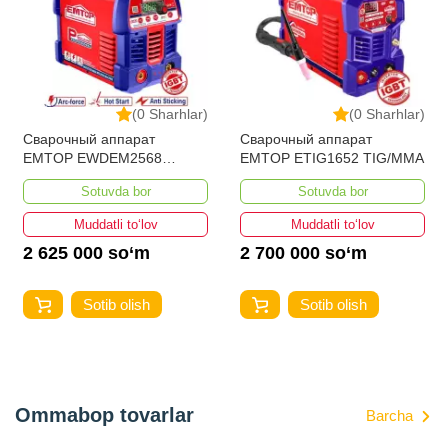
Kategoriya
Сварочные аппараты (MMA-ARC)
(0 Sharhlar)
(0 Sharhlar)
Сварочный аппарат
Сварочный аппарат
EMTOP EWDEM2568
EMTOP ETIG1652 TIG/MMA
MMA/TIG Lift
Sotuvda bor
Sotuvda bor
Muddatli to‘lov
Muddatli to‘lov
2 625 000 so‘m
2 700 000 so‘m
Sotib olish
Sotib olish
Ommabop tovarlar
Barcha