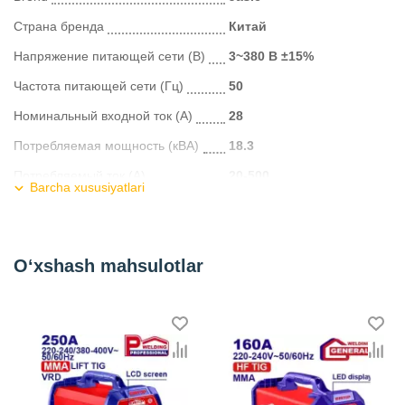
Страна бренда
Китай
Напряжение питающей сети (В)
3~380 В ±15%
Частота питающей сети (Гц)
50
Номинальный входной ток (А)
28
Потребляемая мощность (кВА)
18.3
Потребляемый ток (A)
20-500
Barcha xususiyatlari
Диапазон силы дуги (A)
0-240
Напряжение холостого хода (В)
68
O‘xshash mahsulotlar
Рабочий цикл ПН (40°C)
60
Эффективность (%)
85
Коэффициент мощности
0.9
Габариты (мм)
592x297x523
Вес (кг)
32