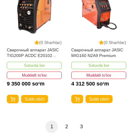
(0 Sharhlar)
(0 Sharhlar)
Сварочный аппарат JASIC
Сварочный аппарат JASIC
TIG200P ACDC E20102
MIG160 N2A9 Premium
220V
Sotuvda bor
Sotuvda bor
Muddatli to‘lov
Muddatli to‘lov
9 350 000 so‘m
4 312 500 so‘m
Sotib olish
Sotib olish
1
2
3