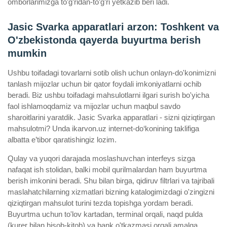
omborlarimizga to’g’ridan-to’g’ri yetkazib beri ladi.
Jasic Svarka apparatlari arzon: Toshkent va
O'zbekistonda qayerda buyurtma berish
mumkin
Ushbu toifadagi tovarlarni sotib olish uchun onlayn-do'konimizni
tanlash mijozlar uchun bir qator foydali imkoniyatlarni ochib
beradi. Biz ushbu toifadagi mahsulotlarni ilgari surish bo'yicha
faol ishlamoqdamiz va mijozlar uchun maqbul savdo
sharoitlarini yaratdik. Jasic Svarka apparatlari - sizni qiziqtirgan
mahsulotmi? Unda ikarvon.uz internet-do‘konining taklifiga
albatta e’tibor qaratishingiz lozim.
Qulay va yuqori darajada moslashuvchan interfeys sizga
nafaqat ish stolidan, balki mobil qurilmalardan ham buyurtma
berish imkonini beradi. Shu bilan birga, qidiruv filtrlari va tajribali
maslahatchilarning xizmatlari bizning katalogimizdagi o'zingizni
qiziqtirgan mahsulot turini tezda topishga yordam beradi.
Buyurtma uchun to'lov kartadan, terminal orqali, naqd pulda
(kurer bilan hisob-kitob) va bank o'tkazmasi orqali amalga