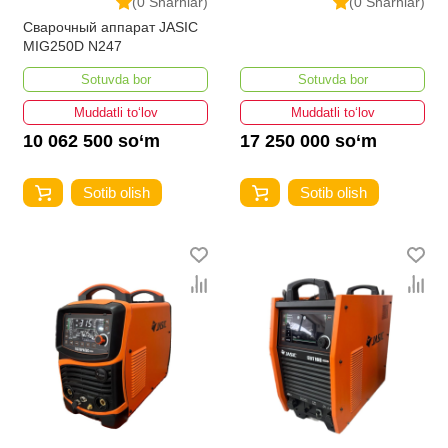
(0 Sharhlar)
(0 Sharhlar)
Сварочный аппарат JASIC
MIG250D N247
Sotuvda bor
Sotuvda bor
Muddatli to‘lov
Muddatli to‘lov
10 062 500 so‘m
17 250 000 so‘m
Sotib olish
Sotib olish