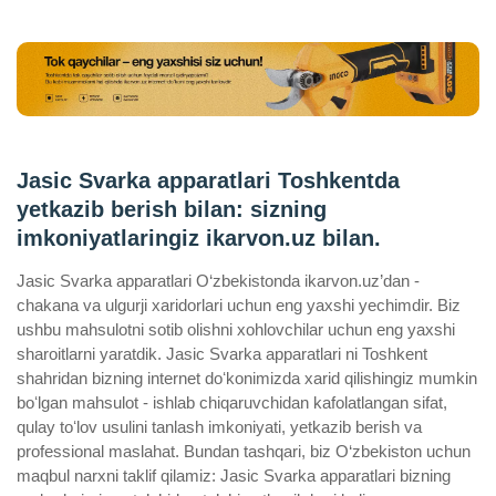
Jasic Svarka apparatlari Toshkentda
yetkazib berish bilan: sizning
imkoniyatlaringiz ikarvon.uz bilan.
Jasic Svarka apparatlari O‘zbekistonda ikarvon.uz’dan -
chakana va ulgurji xaridorlari uchun eng yaxshi yechimdir. Biz
ushbu mahsulotni sotib olishni xohlovchilar uchun eng yaxshi
sharoitlarni yaratdik. Jasic Svarka apparatlari ni Toshkent
shahridan bizning internet doʻkonimizda xarid qilishingiz mumkin
boʻlgan mahsulot - ishlab chiqaruvchidan kafolatlangan sifat,
qulay toʻlov usulini tanlash imkoniyati, yetkazib berish va
professional maslahat. Bundan tashqari, biz O‘zbekiston uchun
maqbul narxni taklif qilamiz: Jasic Svarka apparatlari bizning