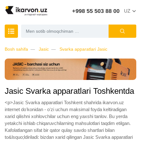
+998 55 503 88 00
UZ
Bosh sahifa
Jasic
Svarka apparatlari Jasic
Jasic Svarka apparatlari Toshkentda
<p>Jasic Svarka apparatlari Toshkent shahrida ikarvon.uz
internet doʻkonidan - oʻzi uchun maksimal foyda keltiradigan
xarid qilishni xohlovchilar uchun eng yaxshi tanlov. Bu yerda
yetakchi ishlab chiqaruvchilarning mahsulotlari taqdim etilgan.
Kafolatlangan sifat bir qator qulay savdo shartlari bilan
to&lsquo;ldiriladi: bizdan xarid qilingan Jasic Svarka apparatlari