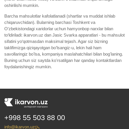
oshirilishi mumkin.
Barcha mahsulotlar kafolatlanadi (shartlar va muddat ishlab
chiqaruvchidan). Bularning barchasi Toshkent va
O‘zbekistondagi xaridorlar uchun hamyonbop narxlar bilan
to‘ldiriladi: ikarvon.uz dan Jasic Svarka apparatlari - bu mahsulot
sifatini yo‘qotmasdan maksimal tejash. Agar siz bizning
taklifimizga qiziqayotgan bo’lsangiz-u, lekin hali ham
savollaringiz bo'lsa, kompaniya maslahatchilari bilan bog'laning.
Buning uchun siz saytda ko'rsatilgan har qanday kontaktlardan
foydalanishingiz mumkin.
+998 55 503 88 00
info@ikarvon.uz