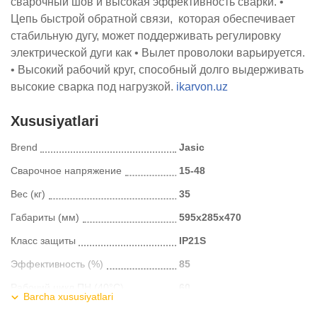
сварочный шов и высокая эффективность сварки.
•
Цепь быстрой обратной связи, которая обеспечивает
стабильную дугу, может поддерживать регулировку
электрической дуги как
• Вылет проволоки варьируется.
• Высокий рабочий круг, способный долго выдерживать
высокие сварка под нагрузкой.
ikarvon.uz
Xususiyatlari
Brend
Jasic
Сварочное напряжение
15-48
Вес (кг)
35
Габариты (мм)
595x285x470
Класс защиты
IP21S
Эффективность (%)
85
Рабочий цикл ПН (40°C)
60
Barcha xususiyatlari
Выходные характеристики
MMA