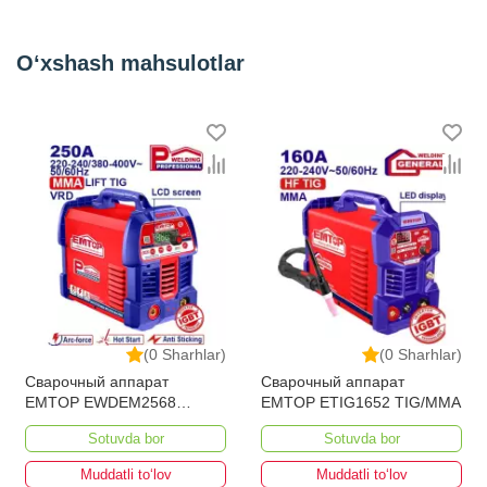
Скорость подачи проволоки (м/
1.5-18
мин)
O‘xshash mahsulotlar
Сварочный ток
20-500
Страна бренда
Китай
Номинальная мощность (А/В)
500/40
Напряжение холостого хода (В)
75
Коэффициент мощности
0.9
Потребляемая мощность MIG
25.6
(кВА)
Номинальный входной ток (А)
36.1
Частота питающей сети (Гц)
50
(0 Sharhlar)
(0 Sharhlar)
Сварочный аппарат
Сварочный аппарат
Напряжение питающей сети (В)
3~380 В ±15%
EMTOP EWDEM2568
EMTOP ETIG1652 TIG/MMA
MMA/TIG Lift
Kategoriya
Сварочные полуавтоматы (MIG)
Sotuvda bor
Sotuvda bor
Muddatli to‘lov
Muddatli to‘lov