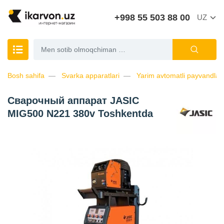
+998 55 503 88 00
UZ
Bosh sahifa
Svarka apparatlari
Yarim avtomatli payvandlas
Сварочный аппарат JASIC
MIG500 N221 380v Toshkentda