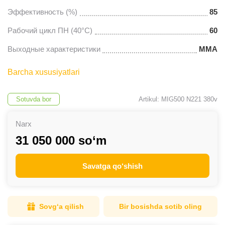
Эффективность (%)
85
Рабочий цикл ПН (40°C)
60
Выходные характеристики
MMA
Barcha xususiyatlari
Sotuvda bor
Artikul: MIG500 N221 380v
Narx
31 050 000 so‘m
Savatga qo‘shish
Sovg‘a qilish
Bir bosishda sotib oling