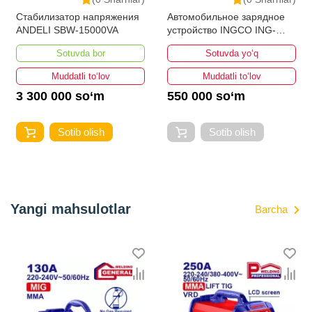
Стабилизатор напряжения
Автомобильное зарядное
ANDELI SBW-15000VA
устройство INGCO ING-
CB1601
Sotuvda bor
Sotuvda yo‘q
Muddatli to‘lov
Muddatli to‘lov
3 300 000 so‘m
550 000 so‘m
Sotib olish
Sotib olish
Yangi mahsulotlar
Barcha