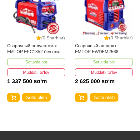
(0 Sharhlar)
(0 Sharhlar)
Сварочный полуавтомат
Сварочный аппарат
EMTOP EFC1352 без газа
EMTOP EWDEM2568
MMA/TIG Lift
Sotuvda bor
Sotuvda bor
Muddatli to‘lov
Muddatli to‘lov
1 337 500 so‘m
2 625 000 so‘m
Sotib olish
Sotib olish