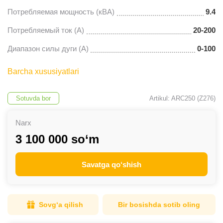
Потребляемая мощность (кВА)
9.4
Потребляемый ток (A)
20-200
Диапазон силы дуги (A)
0-100
Barcha xususiyatlari
Sotuvda bor
Artikul: ARC250 (Z276)
Narx
3 100 000 so‘m
Savatga qo‘shish
Sovg‘a qilish
Bir bosishda sotib oling