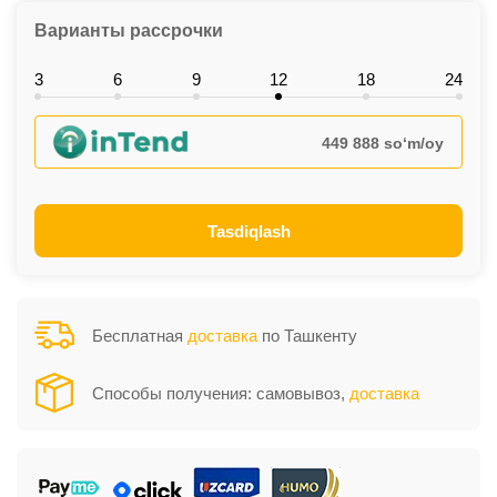
Варианты рассрочки
3
6
9
12
18
24
449 888 so‘m/oy
Tasdiqlash
Бесплатная
доставка
по Ташкенту
Способы получения: самовывоз,
доставка