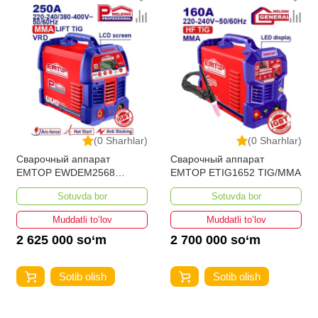
Вес (кг)
8.0
Kategoriya
Сварочные аппараты (MMA-ARC)
(0 Sharhlar)
(0 Sharhlar)
Сварочный аппарат
Сварочный аппарат
EMTOP EWDEM2568
EMTOP ETIG1652 TIG/MMA
MMA/TIG Lift
Sotuvda bor
Sotuvda bor
Muddatli to‘lov
Muddatli to‘lov
2 625 000 so‘m
2 700 000 so‘m
Sotib olish
Sotib olish