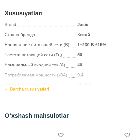
Xususiyatlari
Brend
Jasic
Страна бренда
Китай
Напряжение питающей сети (В)
1~230 В ±15%
Частота питающей сети (Гц)
50
Номинальный входной ток (А)
40
Потребляемая мощность (кВА)
9.4
Потребляемый ток (A)
20-200
Barcha xususiyatlari
Диапазон силы дуги (A)
0-100
Напряжение холостого хода (В)
70
O‘xshash mahsulotlar
Рабочий цикл ПН (40°C)
40
Эффективность (%)
85
Коэффициент мощности
0.7