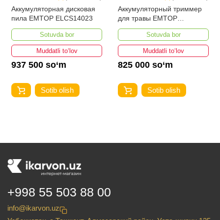
Аккумуляторная дисковая
Аккумуляторный триммер
пила EMTOP ELCS14023
для травы EMTOP
ELGT203285
Sotuvda bor
Sotuvda bor
Muddatli to‘lov
Muddatli to‘lov
937 500 so‘m
825 000 so‘m
Sotib olish
Sotib olish
+998 55 503 88 00
info@ikarvon.uz