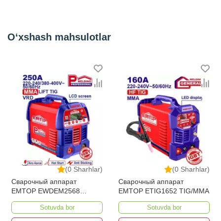
Время после потока (c)
10
Напряжение холостого хода (В)
290
O‘xshash mahsulotlar
Эффективность (%)
85
Вес (кг)
15
Kategoriya
Плазменная резка (CUT)
(0 Sharhlar)
(0 Sharhlar)
Сварочный аппарат
Сварочный аппарат
EMTOP EWDEM2568
EMTOP ETIG1652 TIG/MMA
MMA/TIG Lift
Sotuvda bor
Sotuvda bor