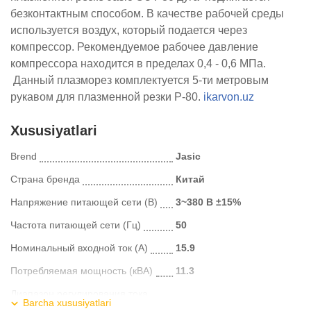
безконтактным способом. В качестве рабочей среды
используется воздух, который подается через
компрессор. Рекомендуемое рабочее давление
компрессора находится в пределах 0,4 - 0,6 МПа.
Данный плазморез комплектуется 5-ти метровым
рукавом для плазменной резки Р-80.
ikarvon.uz
Xususiyatlari
Brend
Jasic
Страна бренда
Китай
Напряжение питающей сети (В)
3~380 В ±15%
Частота питающей сети (Гц)
50
Номинальный входной ток (А)
15.9
Потребляемая мощность (кВА)
11.3
Диапазон регулирования тока
20-80
Barcha xususiyatlari
реза (A)