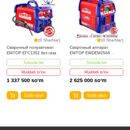
(0 Sharhlar)
(0 Sharhlar)
Сварочный полуавтомат
Сварочный аппарат
EMTOP EFC1352 без газа
EMTOP EWDEM2568
MMA/TIG Lift
Sotuvda bor
Sotuvda bor
Muddatli to‘lov
Muddatli to‘lov
1 337 500 so‘m
2 625 000 so‘m
Sotib olish
Sotib olish