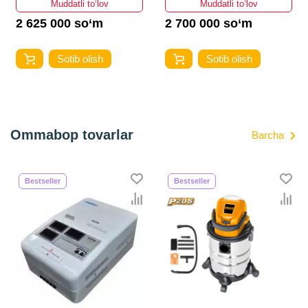
Muddatli to‘lov
Muddatli to‘lov
2 625 000 so‘m
2 700 000 so‘m
Sotib olish
Sotib olish
Ommabop tovarlar
Barcha
Bestseller
Bestseller