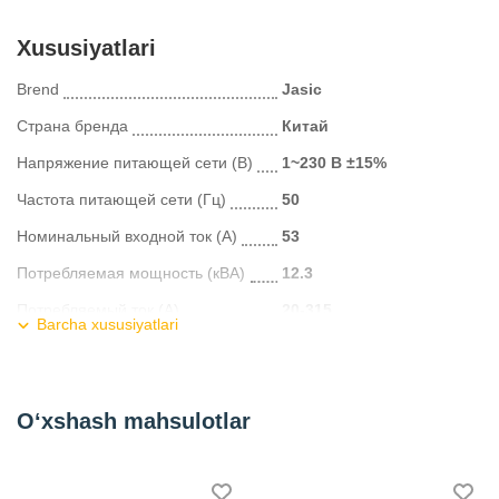
Xususiyatlari
Brend
Jasic
Страна бренда
Китай
Напряжение питающей сети (В)
1~230 В ±15%
Частота питающей сети (Гц)
50
Номинальный входной ток (А)
53
Потребляемая мощность (кВА)
12.3
Потребляемый ток (A)
20-315
Barcha xususiyatlari
Диапазон силы дуги (A)
0-100
Напряжение холостого хода (В)
67
O‘xshash mahsulotlar
Рабочий цикл ПН (40°C)
60
Эффективность (%)
85
Коэффициент мощности
0.7