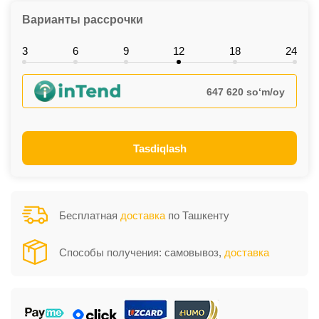
Варианты рассрочки
3
6
9
12
18
24
647 620 so‘m/oy
Tasdiqlash
Бесплатная
доставка
по Ташкенту
Способы получения: самовывоз,
доставка