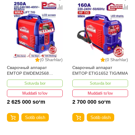
Вес (кг)
13.3
Kategoriya
Сварочные аппараты (MMA-ARC)
(0 Sharhlar)
(0 Sharhlar)
Сварочный аппарат
Сварочный аппарат
EMTOP EWDEM2568
EMTOP ETIG1652 TIG/MMA
MMA/TIG Lift
Sotuvda bor
Sotuvda bor
Muddatli to‘lov
Muddatli to‘lov
2 625 000 so‘m
2 700 000 so‘m
Sotib olish
Sotib olish