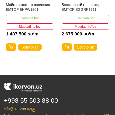
Мойка высокого давления
Бензиновый генератор
EMTOP EHPW1501
EMTOP EGGRR1511
Sotuvda bor
Sotuvda bor
Muddatli to‘lov
Muddatli to‘lov
1 487 500 so‘m
2 675 000 so‘m
Sotib olish
Sotib olish
+998 55 503 88 00
info@ikarvon.uz