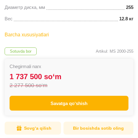
Диаметр диска, мм
255
Вес
12.8 кг
Barcha xususiyatlari
Sotuvda bor
Artikul: MS 2000-255
Chegirmali narx
1 737 500 so‘m
2 277 500 so‘m
Savatga qo‘shish
Sovg‘a qilish
Bir bosishda sotib oling