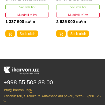
MMA/TIG Lift
Sotuvda bor
Sotuvda bor
Muddatli to‘lov
Muddatli to‘lov
1 337 500 so‘m
2 625 000 so‘m
Sotib olish
Sotib olish
+998 55 503 88 00
info@ikarvon.uz
Узбекистан, г. Ташкент, Алмазарский район, Уста-ширин 125
ф