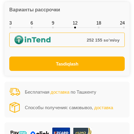
Варианты рассрочки
3
6
9
12
18
24
252 155 so‘m/oy
Tasdiqlash
Бесплатная
доставка
по Ташкенту
Способы получения: самовывоз,
доставка