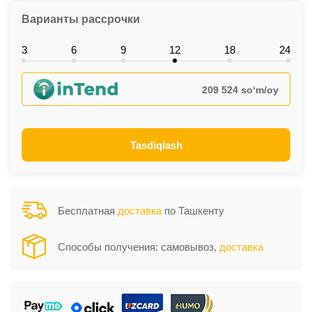
Варианты рассрочки
3
6
9
12
18
24
209 524 so‘m/oy
Tasdiqlash
Бесплатная
доставка
по Ташкенту
Способы получения: самовывоз,
доставка