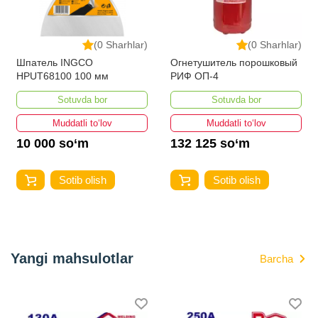
(0 Sharhlar)
(0 Sharhlar)
Шпатель INGCO
Огнетушитель порошковый
HPUT68100 100 мм
РИФ ОП-4
Sotuvda bor
Sotuvda bor
Muddatli to‘lov
Muddatli to‘lov
10 000 so‘m
132 125 so‘m
Sotib olish
Sotib olish
Yangi mahsulotlar
Barcha