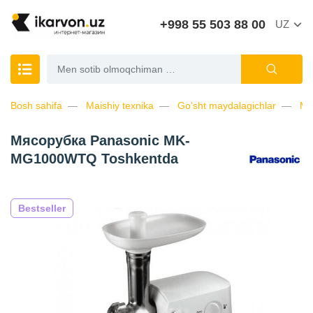
+998 55 503 88 00
UZ
Bosh sahifa
Maishiy texnika
Go'sht maydalagichlar
Мя
Мясорубка Panasonic MK-
MG1000WTQ Toshkentda
Bestseller