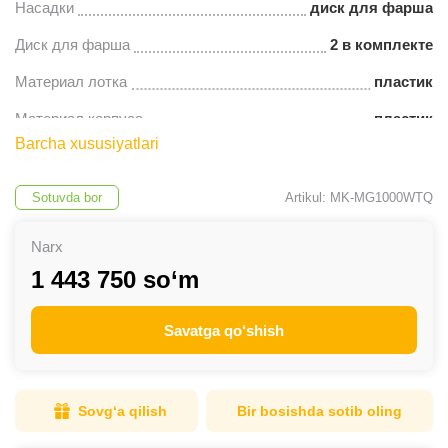
Насадки
диск для фарша
Диск для фарша
2 в комплекте
Материал лотка
пластик
Материал корпуса
пластик
Barcha xususiyatlari
Sotuvda bor
Artikul: MK-MG1000WTQ
Narx
1 443 750 so‘m
Savatga qo‘shish
Sovg‘a qilish
Bir bosishda sotib oling