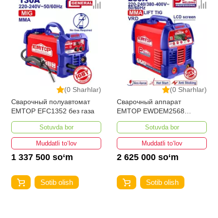
(0 Sharhlar)
(0 Sharhlar)
Сварочный полуавтомат
Сварочный аппарат
EMTOP EFC1352 без газа
EMTOP EWDEM2568
MMA/TIG Lift
Sotuvda bor
Sotuvda bor
Muddatli to‘lov
Muddatli to‘lov
1 337 500 so‘m
2 625 000 so‘m
Sotib olish
Sotib olish