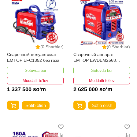
(0 Sharhlar)
(0 Sharhlar)
Сварочный полуавтомат
Сварочный аппарат
EMTOP EFC1352 без газа
EMTOP EWDEM2568
MMA/TIG Lift
Sotuvda bor
Sotuvda bor
Muddatli to‘lov
Muddatli to‘lov
1 337 500 so‘m
2 625 000 so‘m
Sotib olish
Sotib olish