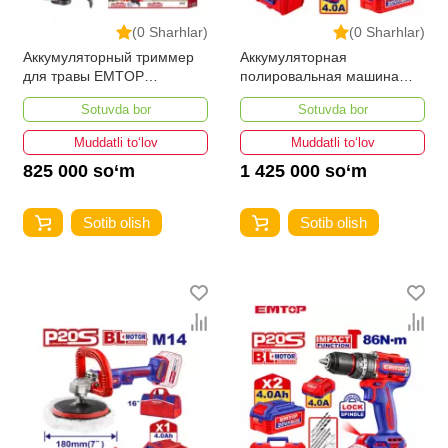
(0 Sharhlar)
(0 Sharhlar)
Аккумуляторный триммер
Аккумуляторная
для травы EMTOP
полировальная машина
ELGT203285
EMTOP ELAP20158
Sotuvda bor
Sotuvda bor
Muddatli to‘lov
Muddatli to‘lov
825 000 so‘m
1 425 000 so‘m
Sotib olish
Sotib olish