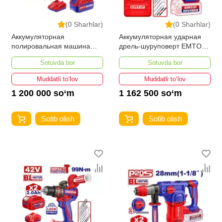
(0 Sharhlar)
(0 Sharhlar)
Аккумуляторная
Аккумуляторная ударная
полировальная машина
дрель-шуруповерт EMTOP
EMTOP ELAP20188
ECIDL208682
Sotuvda bor
Sotuvda bor
Muddatli to‘lov
Muddatli to‘lov
1 200 000 so‘m
1 162 500 so‘m
Sotib olish
Sotib olish