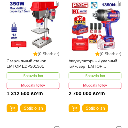
(0 Sharhlar)
(0 Sharhlar)
Сверлильный станок
Аккумуляторный ударный
EMTOP EDPS01301
гайковёрт EMTOP
ECIWL20135
Sotuvda bor
Sotuvda bor
Muddatli to‘lov
Muddatli to‘lov
1 312 500 so‘m
2 700 000 so‘m
Sotib olish
Sotib olish