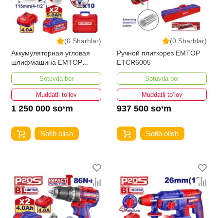
(0 Sharhlar)
(0 Sharhlar)
Аккумуляторная угловая
Ручной плиткорез EMTOP
шлифмашина EMTOP
ETCR6005
ELAG2120252
Sotuvda bor
Sotuvda bor
Muddatli to‘lov
Muddatli to‘lov
1 250 000 so‘m
937 500 so‘m
Sotib olish
Sotib olish