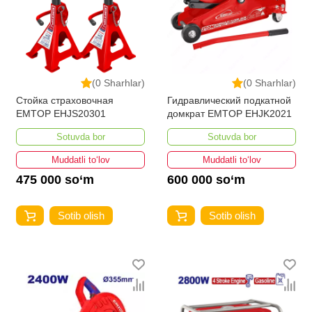
(0 Sharhlar)
(0 Sharhlar)
Стойка страховочная
Гидравлический подкатной
EMTOP EHJS20301
домкрат EMTOP EHJK2021
Sotuvda bor
Sotuvda bor
Muddatli to‘lov
Muddatli to‘lov
475 000 so‘m
600 000 so‘m
Sotib olish
Sotib olish