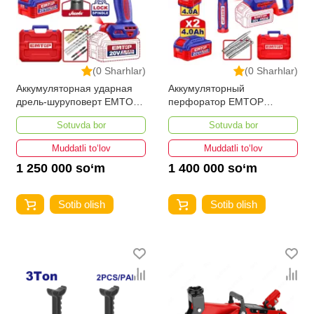
(0 Sharhlar)
(0 Sharhlar)
Аккумуляторная ударная
Аккумуляторный
дрель-шуруповерт EMTOP
перфоратор EMTOP
ECIDL208689
ELRH262085
Sotuvda bor
Sotuvda bor
Muddatli to‘lov
Muddatli to‘lov
1 250 000 so‘m
1 400 000 so‘m
Sotib olish
Sotib olish