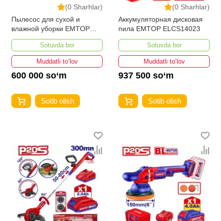
(0 Sharhlar)
(0 Sharhlar)
Пылесос для сухой и
Аккумуляторная дисковая
влажной уборки EMTOP
пила EMTOP ELCS14023
EVCR0801
Sotuvda bor
Sotuvda bor
Muddatli to‘lov
Muddatli to‘lov
600 000 so‘m
937 500 so‘m
Sotib olish
Sotib olish