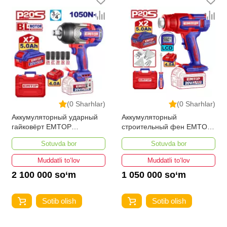
(0 Sharhlar)
(0 Sharhlar)
Аккумуляторный ударный
Аккумуляторный
гайковёрт EMTOP
строительный фен EMTOP
ECIWL20105
EHGN200318
Sotuvda bor
Sotuvda bor
Muddatli to‘lov
Muddatli to‘lov
2 100 000 so‘m
1 050 000 so‘m
Sotib olish
Sotib olish