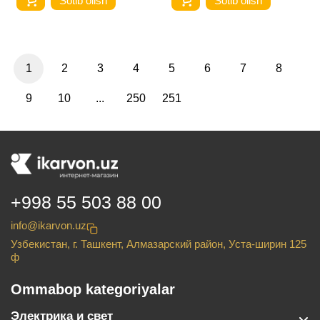
Sotib olish
Sotib olish
1
2
3
4
5
6
7
8
9
10
...
250
251
+998 55 503 88 00
info@ikarvon.uz
Узбекистан, г. Ташкент, Алмазарский район, Уста-ширин 125
ф
Ommabop kategoriyalar
Электрика и свет