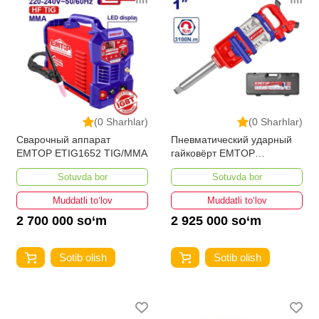
(0 Sharhlar)
(0 Sharhlar)
Сварочный аппарат
Пневматический ударный
EMTOP ETIG1652 TIG/MMA
гайковёрт EMTOP
EATL013101
Sotuvda bor
Sotuvda bor
Muddatli to‘lov
Muddatli to‘lov
2 700 000 so‘m
2 925 000 so‘m
Sotib olish
Sotib olish