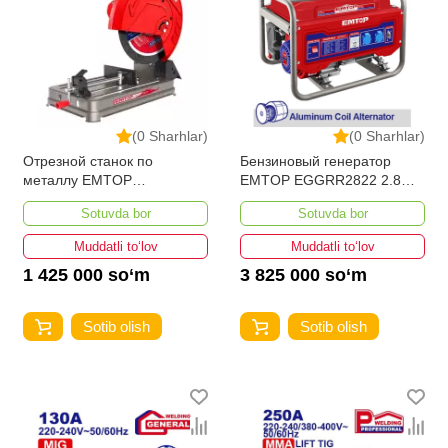
(0 Sharhlar)
(0 Sharhlar)
Отрезной станок по
Бензиновый генератор
металлу EMTOP
EMTOP EGGRR2822 2.8
ECFS35528
кВт
Sotuvda bor
Sotuvda bor
Muddatli to‘lov
Muddatli to‘lov
1 425 000 so‘m
3 825 000 so‘m
Sotib olish
Sotib olish