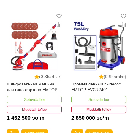
(0 Sharhlar)
(0 Sharhlar)
Шлифовальная машина
Промышленный пылесос
для гипсокартона EMTOP
EMTOP EVCR2401
EDSD10501
Sotuvda bor
Sotuvda bor
Muddatli to‘lov
Muddatli to‘lov
1 462 500 so‘m
2 850 000 so‘m