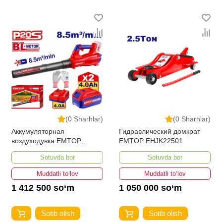
(0 Sharhlar)
(0 Sharhlar)
Аккумуляторная
Гидравлический домкрат
воздуходувка EMTOP
EMTOP EHJK22501
ELAB204282
Sotuvda bor
Sotuvda bor
Muddatli to‘lov
Muddatli to‘lov
1 412 500 so‘m
1 050 000 so‘m
Sotib olish
Sotib olish