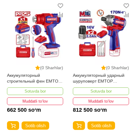
(0 Sharhlar)
(0 Sharhlar)
Аккумуляторный
Аккумуляторный ударный
строительный фен EMTOP
шуруповерт EMTOP
EHGN20065
ECIRL16178
Sotuvda bor
Sotuvda bor
Muddatli to‘lov
Muddatli to‘lov
662 500 so‘m
812 500 so‘m
Sotib olish
Sotib olish