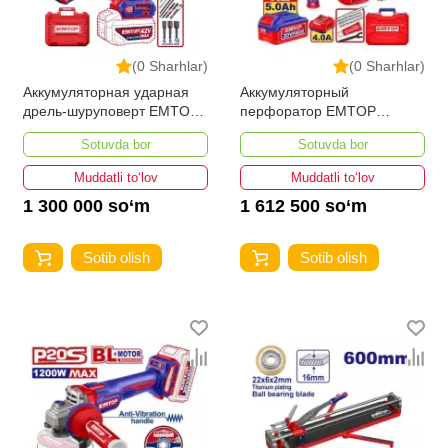
(0 Sharhlar)
(0 Sharhlar)
Аккумуляторная ударная
Аккумуляторный
дрель-шуруповерт EMTOP
перфоратор EMTOP
ECIDL429982
ELRH202862
Sotuvda bor
Sotuvda bor
Muddatli to‘lov
Muddatli to‘lov
1 300 000 so‘m
1 612 500 so‘m
Sotib olish
Sotib olish