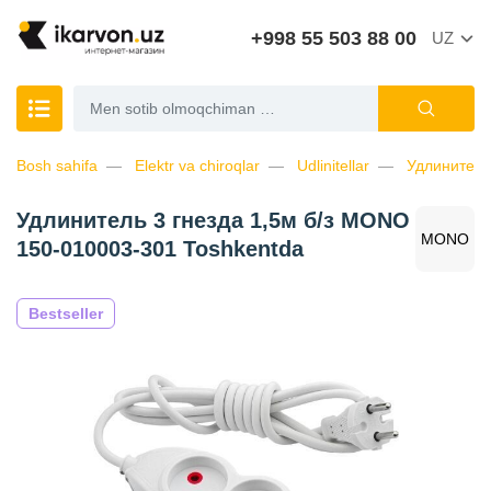
+998 55 503 88 00
UZ
Bosh sahifa
Elektr va chiroqlar
Udlinitellar
Удлинитель
Удлинитель 3 гнезда 1,5м б/з MONO
MONO
150-010003-301 Toshkentda
Bestseller