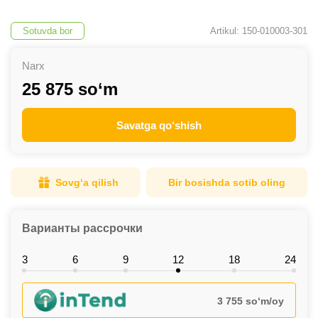
Sotuvda bor
Artikul: 150-010003-301
Narx
25 875 so‘m
Savatga qo‘shish
Sovg‘a qilish
Bir bosishda sotib oling
Варианты рассрочки
3
6
9
12
18
24
3 755 so‘m/oy