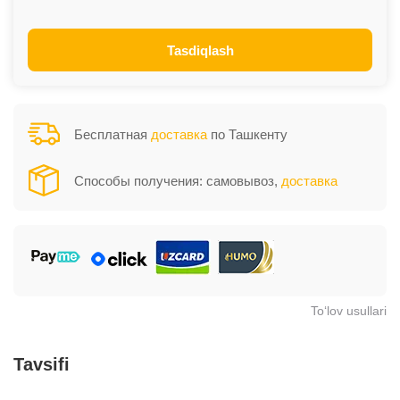
Tasdiqlash
Бесплатная
доставка
по Ташкенту
Способы получения: самовывоз,
доставка
To‘lov usullari
Tavsifi