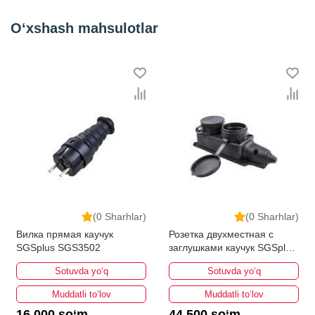
O‘xshash mahsulotlar
(0 Sharhlar)
(0 Sharhlar)
Вилка прямая каучук
Розетка двухместная с
SGSplus SGS3502
заглушками каучук SGSplus
SGS3501
Sotuvda yo‘q
Sotuvda yo‘q
Muddatli to‘lov
Muddatli to‘lov
16 000 so‘m
44 500 so‘m