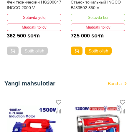
Фен технический HG200047
Станок точильный INGCO
INGCO 2000 V
BJ83502 350 V
Sotuvda yo‘q
Sotuvda bor
Muddatli to‘lov
Muddatli to‘lov
362 500 so‘m
725 000 so‘m
Sotib olish
Sotib olish
Yangi mahsulotlar
Barcha