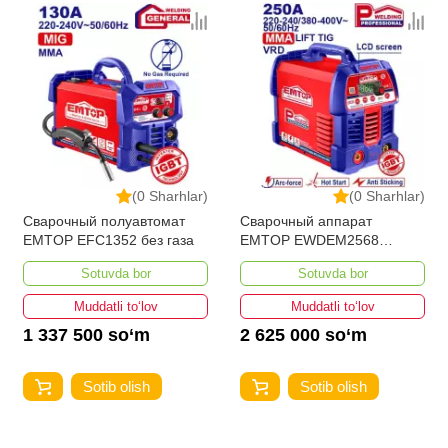
(0 Sharhlar)
(0 Sharhlar)
Сварочный полуавтомат
Сварочный аппарат
EMTOP EFC1352 без газа
EMTOP EWDEM2568
MMA/TIG Lift
Sotuvda bor
Sotuvda bor
Muddatli to‘lov
Muddatli to‘lov
1 337 500 so‘m
2 625 000 so‘m
Sotib olish
Sotib olish