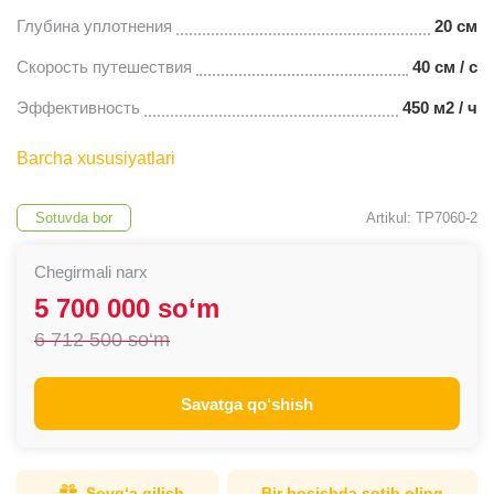
Глубина уплотнения
20 см
Скорость путешествия
40 см / с
Эффективность
450 м2 / ч
Barcha xususiyatlari
Sotuvda bor
Artikul: TP7060-2
Chegirmali narx
5 700 000 so‘m
6 712 500 so‘m
Savatga qo‘shish
Sovg‘a qilish
Bir bosishda sotib oling