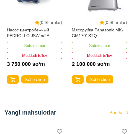
(0 Sharhlar)
(0 Sharhlar)
Насос центробежный
Мясорубка Panasonic MK-
PEDROLLO JSWm/2A
GM1701STQ
Sotuvda bor
Sotuvda bor
Muddatli to‘lov
Muddatli to‘lov
3 750 000 so‘m
2 100 000 so‘m
Sotib olish
Sotib olish
Yangi mahsulotlar
Barcha