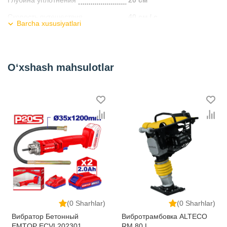
Глубина уплотнения
20 см
Скорость путешествия
40 см / с
Barcha xususiyatlari
Эффективность
450 м2 / ч
Размер плиты
50x36см
O‘xshash mahsulotlar
Вес
60 кг
Kategoriya
Вибротехника
(0 Sharhlar)
(0 Sharhlar)
Вибратор Бетонный
Вибротрамбовка ALTECO
EMTOP ECVL202301
RM 80 L