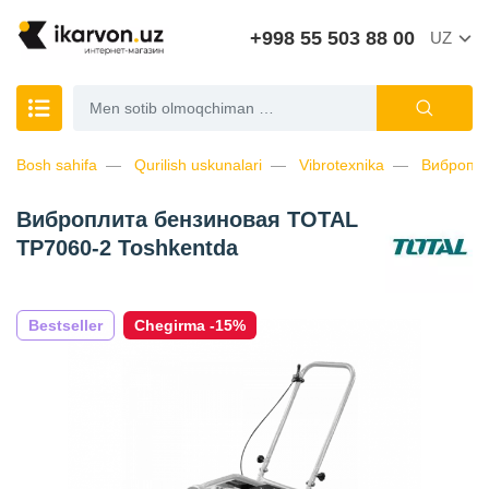
+998 55 503 88 00
UZ
Bosh sahifa
Qurilish uskunalari
Vibrotexnika
Вибропли
Виброплита бензиновая TOTAL
TP7060-2 Toshkentda
Bestseller
Chegirma -15%