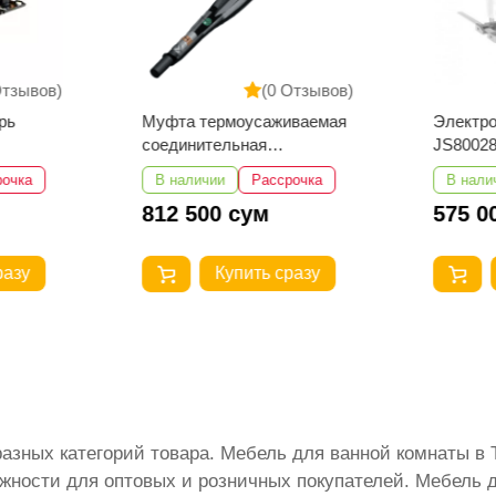
Отзывов)
(0 Отзывов)
рь
Муфта термоусаживаемая
Электр
соединительная
JS80028
3СТп-10У-35...50
рочка
В наличии
Рассрочка
В нали
812 500 сум
575 0
разу
Купить сразу
разных категорий товара. Мебель для ванной комнаты 
жности для оптовых и розничных покупателей. Мебель д