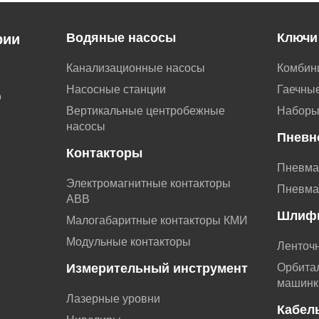
Водяные насосы
Ключи
рии
Канализационные насосы
Комбин
Насосные станции
Гаечные
о
Вертикальные центробежные
Наборы
насосы
Пневн
Контакторы
Пневма
Электромагнитные контакторы
Пневма
АВВ
Шлиф
Малогабаритные контакторы КМИ
Модульные контакторы
Ленточ
Измерительный инструмент
Орбита
машинк
Лазерные уровни
Кабел