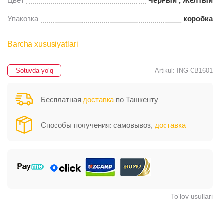
Цвет
Черный , Желтый
Упаковка
коробка
Barcha xususiyatlari
Sotuvda yo‘q
Artikul: ING-CB1601
Бесплатная
доставка
по Ташкенту
Способы получения: самовывоз,
доставка
To‘lov usullari