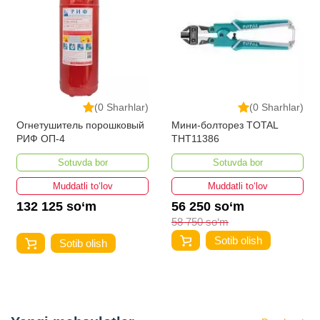
(0 Sharhlar)
(0 Sharhlar)
Огнетушитель порошковый
Мини-болторез TOTAL
РИФ ОП-4
THT11386
Sotuvda bor
Sotuvda bor
Muddatli to‘lov
Muddatli to‘lov
132 125 so‘m
56 250 so‘m
58 750 so‘m
Sotib olish
Sotib olish