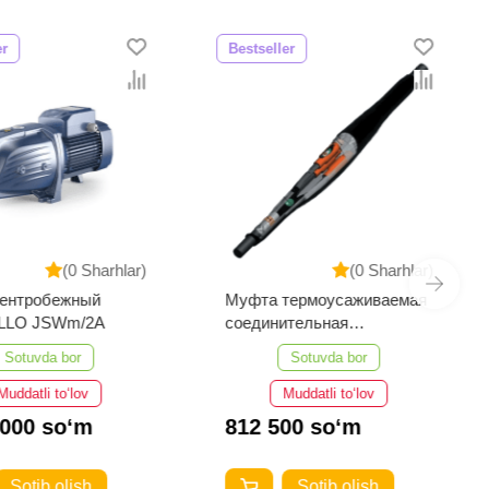
er
Bestseller
(0 Sharhlar)
(0 Sharhlar)
центробежный
Муфта термоусаживаемая
LLO JSWm/2A
соединительная
3СТп-10У-35...50
Sotuvda bor
Sotuvda bor
Muddatli to‘lov
Muddatli to‘lov
 000 so‘m
812 500 so‘m
Sotib olish
Sotib olish