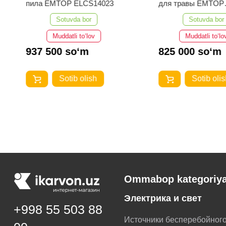
пила EMTOP ELCS14023
для травы EMTOP
ELGT203285
Sotuvda bor
Sotuvda bor
Muddatli to‘lov
Muddatli to‘lo
937 500 so‘m
825 000 so‘m
Sotib olish
Sotib olis
Ommabop kategoriya
Электрика и свет
+998 55 503 88
Источники бесперебойног