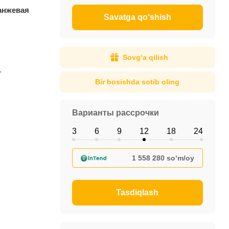
анжевая
Savatga qo‘shish
Sovg‘a qilish
г
Bir bosishda sotib oling
Варианты рассрочки
3
6
9
12
18
24
1 558 280 so‘m/oy
Tasdiqlash