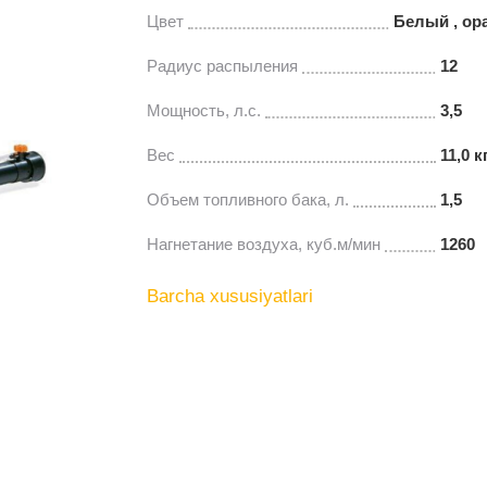
Цвет
Белый , ор
Радиус распыления
12
Мощность, л.с.
3,5
Вес
11,0 к
Объем топливного бака, л.
1,5
Нагнетание воздуха, куб.м/мин
1260
Barcha xususiyatlari