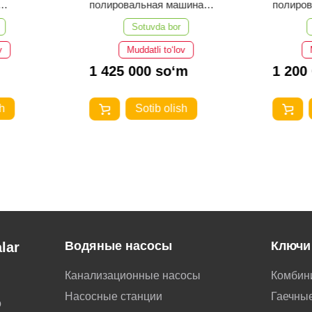
полировальная машина
полиро
EMTOP ELAP20158
EMTOP 
Sotuvda bor
v
Muddatli to‘lov
1 425 000 so‘m
1 200
h
Sotib olish
Водяные насосы
Ключи
lar
Канализационные насосы
Комбин
Насосные станции
Гаечные
о