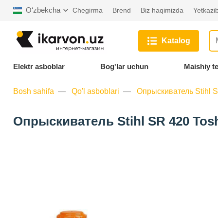
Oʻzbekcha
Chegirma
Brend
Biz haqimizda
Yetkazib
Katalog
Elektr asboblar
Bog'lar uchun
Maishiy t
Bosh sahifa
Qo'l asboblari
Опрыскиватель Stihl 
Опрыскиватель Stihl SR 420 Tos