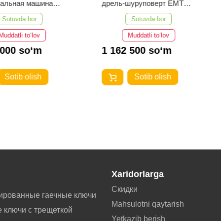
вальная машина
дрель-шуруповерт EMTOP
ELAP20188
ECIDL208682
Sotuvda bor
Sotuvda bor
Muddatli to‘lov
Muddatli to‘lov
 000 so‘m
1 162 500 so‘m
Sotib olish
Sotib olish
Xaridorlarga
Скидки
ированные гаечные ключи
Mahsulotni qaytarish
 ключи с трещеткой
Yetkazib berish