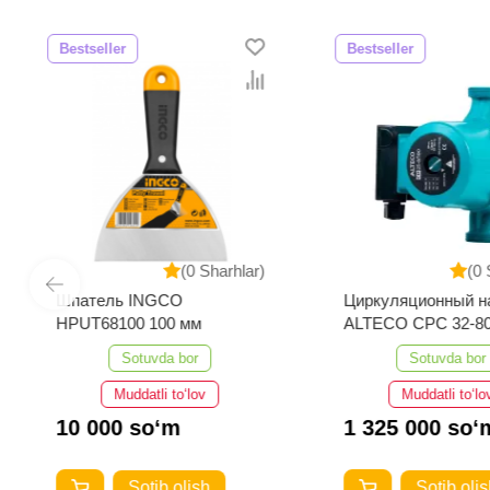
Bestseller
Bestseller
(0 Sharhlar)
(0 
Шпатель INGCO
Циркуляционный н
HPUT68100 100 мм
ALTECO CPC 32-80
Sotuvda bor
Sotuvda bor
Muddatli to‘lov
Muddatli to‘lo
10 000 so‘m
1 325 000 so‘
Sotib olish
Sotib olis