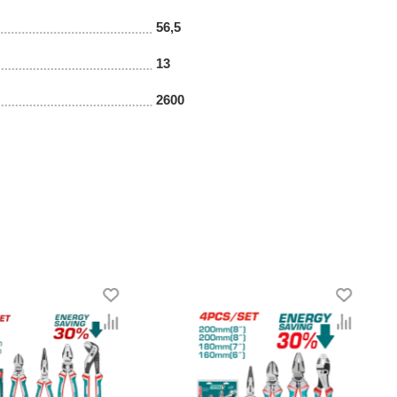
56,5
13
2600