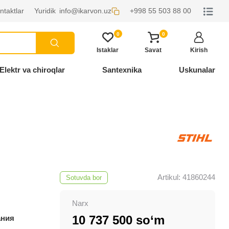
ntaktlar
Yuridik
info@ikarvon.uz
+998 55 503 88 00
0
0
Istaklar
Savat
Kirish
Elektr va chiroqlar
Santexnika
Uskunalar
Artikul: 41860244
Sotuvda bor
Narx
10 737 500 so‘m
ания