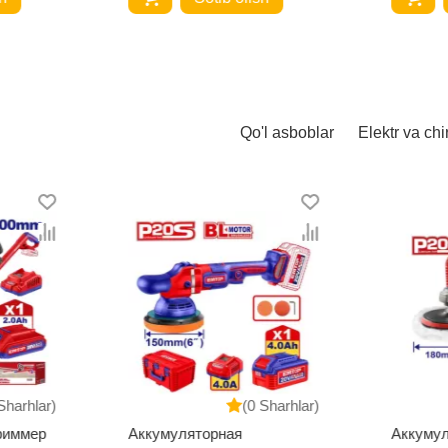
Qo'l asboblar
Elektr va chi
Sharhlar)
(0 Sharhlar)
риммер
Аккумуляторная
Аккуму