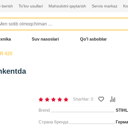
 berish
To'lov usullari
Mahsulotni qaytarish
Servis markaz
Ko
exnika
Suv nasoslari
Qo'l asboblar
SR 420
hkentda
Sharhlar: 0
Brend
STIHL
Страна бренда
Герм