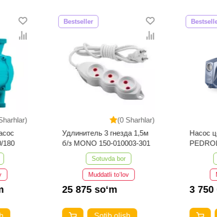
Bestseller
Bestsell
Sharhlar)
(0 Sharhlar)
асос
Удлинитель 3 гнезда 1,5м
Насос 
/180
б/з MONO 150-010003-301
PEDRO
Sotuvda bor
v
Muddatli to‘lov
m
25 875 so‘m
3 750
h
Sotib olish