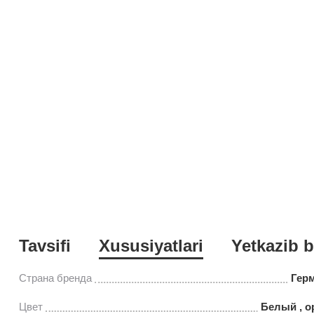
Tavsifi
Xususiyatlari
Yetkazib b
Страна бренда
Гер
Цвет
Белый , о