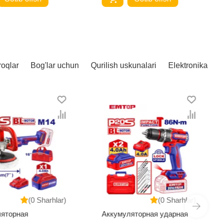
roqlar
Bog'lar uchun
Qurilish uskunalari
Elektronika
(0 Sharhlar)
(0 Sharhlar)
ляторная
Аккумуляторная ударная