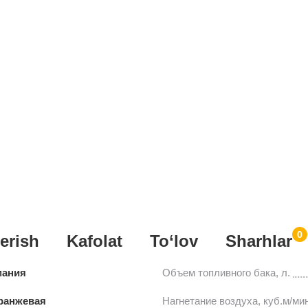
0
erish
Kafolat
To‘lov
Sharhlar
мания
Объем топливного бака, л.
ранжевая
Нагнетание воздуха, куб.м/ми