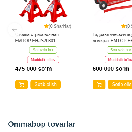
(0 Sharhlar)
(0 
Стойка страховочная
Гидравлический по
EMTOP EHJS20301
домкрат EMTOP E
Sotuvda bor
Sotuvda bor
Muddatli to‘lov
Muddatli to‘lo
475 000 so‘m
600 000 so‘m
Sotib olish
Sotib olis
Ommabop tovarlar