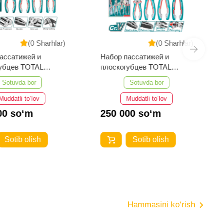
(0 Sharhlar)
(0 Sharhlar)
ассатижей и
Набор пассатижей и
губцев TOTAL
плоскогубцев TOTAL
498
THT2K0488
Sotuvda bor
Sotuvda bor
Muddatli to‘lov
Muddatli to‘lov
00 so‘m
250 000 so‘m
Sotib olish
Sotib olish
Hammasini ko‘rish