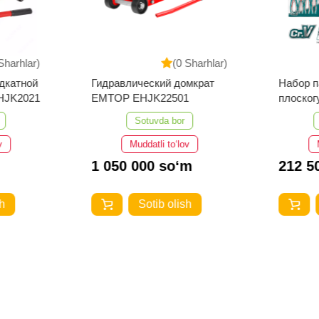
Sharhlar)
(0 Sharhlar)
дкатной
Гидравлический домкрат
Набор п
HJK2021
EMTOP EHJK22501
плоско
THT2K0
Sotuvda bor
v
Muddatli to‘lov
1 050 000 so‘m
212 5
h
Sotib olish