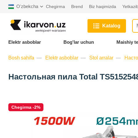
Oʻzbekcha
Chegirma
Brend
Biz haqimizda
Yetkazib
Katalog
Elektr asboblar
Bog'lar uchun
Maishiy t
Bosh sahifa
Elektr asboblar
Stol arralar
Насто
Настольная пила Total TS515254
Chegirma -2%