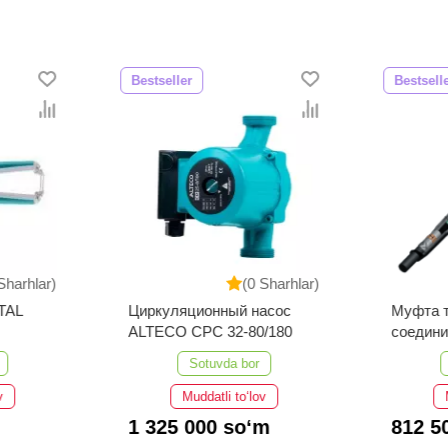
Bestseller
Bestsell
Sharhlar)
(0 Sharhlar)
TAL
Циркуляционный насос
Муфта 
ALTECO CPC 32-80/180
соедини
3СТп-10
Sotuvda bor
v
Muddatli to‘lov
1 325 000 so‘m
812 5