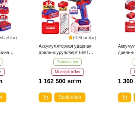
Sharhlar)
(0 Sharhlar)
Аккумуляторная ударная
Аккумул
шина
дрель-шуруповерт EMTOP
дрель-
8
ECIDL208682
ECIDL4
Sotuvda bor
v
Muddatli to‘lov
m
1 162 500 so‘m
1 300
h
Sotib olish