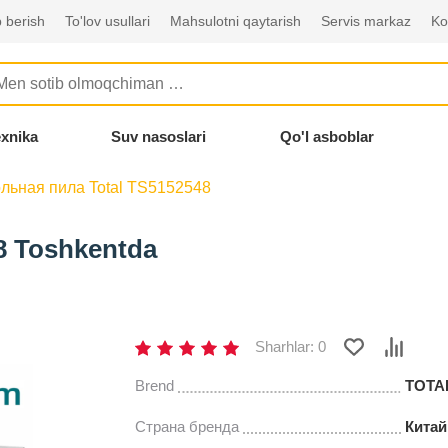
 berish
To'lov usullari
Mahsulotni qaytarish
Servis markaz
Ko
exnika
Suv nasoslari
Qo'l asboblar
льная пила Total TS5152548
8 Toshkentda
Sharhlar: 0
Brend
TOTA
Страна бренда
Китай