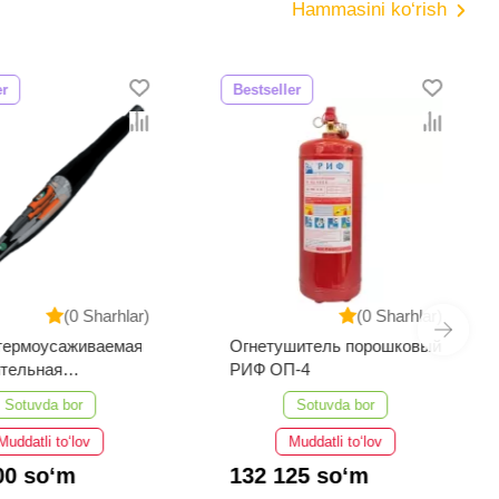
Hammasini ko‘rish
er
Bestseller
(0 Sharhlar)
(0 Sharhlar)
термоусаживаемая
Огнетушитель порошковый
тельная
РИФ ОП-4
У-35...50
Sotuvda bor
Sotuvda bor
Muddatli to‘lov
Muddatli to‘lov
00 so‘m
132 125 so‘m