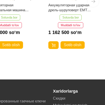
ляторная
Аккумуляторная ударная
вальная машина
дрель-шуруповерт EMTOP
ELAP20188
ECIDL208682
Sotuvda bor
Sotuvda bor
Muddatli to‘lov
Muddatli to‘lov
 000 so‘m
1 162 500 so‘m
Sotib olish
Sotib olish
Xaridorlarga
Скидки
ированные гаечные ключи