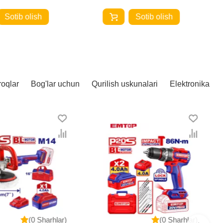
Sotib olish
Sotib olish
roqlar
Bog'lar uchun
Qurilish uskunalari
Elektronika
(0 Sharhlar)
(0 Sharhlar)