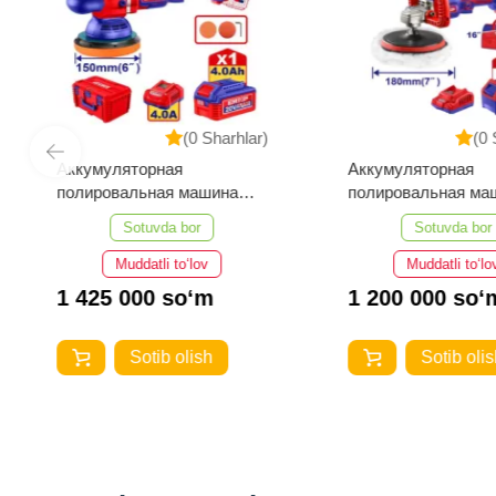
(0 Sharhlar)
(0 
Аккумуляторная
Аккумуляторная
полировальная машина
полировальная ма
EMTOP ELAP20158
EMTOP ELAP2018
Sotuvda bor
Sotuvda bor
Muddatli to‘lov
Muddatli to‘lo
1 425 000 so‘m
1 200 000 so‘
Sotib olish
Sotib olis