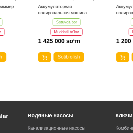
риммер
Аккумуляторная
Аккуму
полировальная машина
полиро
EMTOP ELAP20158
EMTOP 
Sotuvda bor
v
Muddatli to‘lov
1 425 000 so‘m
1 200
h
Sotib olish
Водяные насосы
Ключи
lar
Канализационные насосы
Комбин