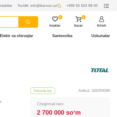
ntaktlar
Yuridik
info@ikarvon.uz
+998 55 503 88 00
0
0
Istaklar
Savat
Kirish
Elektr va chiroqlar
Santexnika
Uskunalar
Artikul: 165059088
Sotuvda bor
L
Chegirmali narx
2 700 000 so‘m