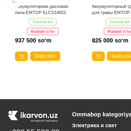
Аккумуляторная дисковая
Аккумуляторный т
пила EMTOP ELCS14023
для травы EMTOP
ELGT203285
Sotuvda bor
Sotuvda bor
Muddatli to‘lov
Muddatli to‘lo
937 500 so‘m
825 000 so‘m
Sotib olish
Sotib olis
Ommabop kategoriya
Электрика и свет