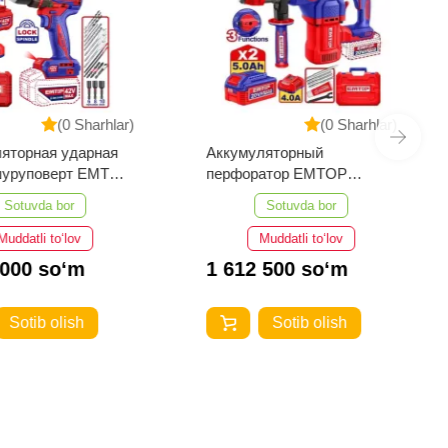
(0 Sharhlar)
(0 Sharhlar)
яторная ударная
Аккумуляторный
шуруповерт EMTOP
перфоратор EMTOP
29982
ELRH202862
Sotuvda bor
Sotuvda bor
Muddatli to‘lov
Muddatli to‘lov
 000 so‘m
1 612 500 so‘m
Sotib olish
Sotib olish