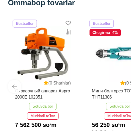
Ommabop tovarlar
Bestseller
Bestseller
Chegirma -4%
(0 Sharhlar)
(0 
Окрасочный аппарат Aspro
Мини-болторез TO
2000E 102351
THT11386
Sotuvda bor
Sotuvda bor
Muddatli to‘lov
Muddatli to‘lo
7 562 500 so‘m
56 250 so‘m