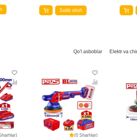
h
Sotib olish
Qo'l asboblar
Elektr va chi
Sharhlar)
(0 Sharhlar)