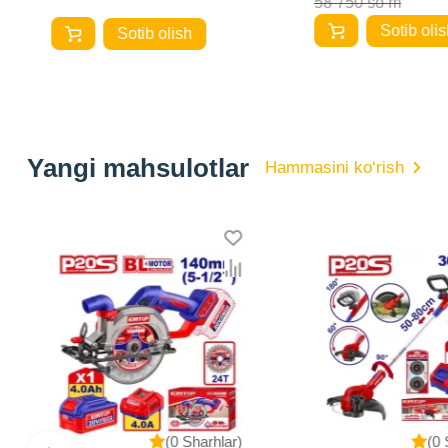
58 750 so‘m
Sotib olis
Sotib olish
Yangi mahsulotlar
Hammasini ko‘rish
(0 Sharhlar)
(0 