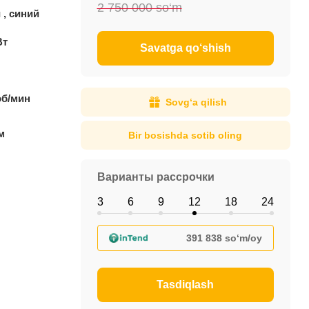
2 750 000 so‘m
 , синий
Вт
Savatga qo‘shish
об/мин
Sovg‘a qilish
м
Bir bosishda sotib oling
Варианты рассрочки
3
6
9
12
18
24
391 838 so‘m/oy
Tasdiqlash