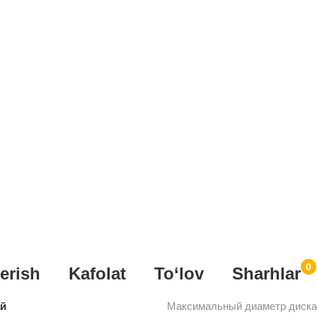
0
erish
Kafolat
To‘lov
Sharhlar
ай
Максимальный диаметр диска 