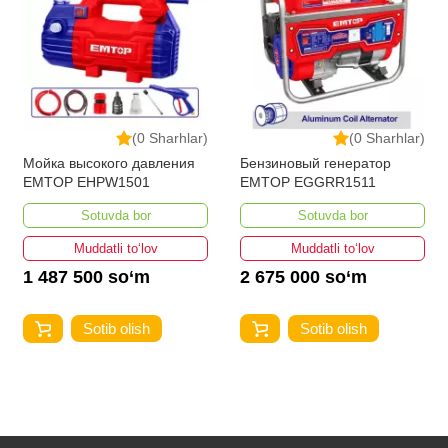
(0 Sharhlar)
(0 Sharhlar)
Мойка высокого давления
Бензиновый генератор
EMTOP EHPW1501
EMTOP EGGRR1511
Sotuvda bor
Sotuvda bor
Muddatli to‘lov
Muddatli to‘lov
1 487 500 so‘m
2 675 000 so‘m
Sotib olish
Sotib olish