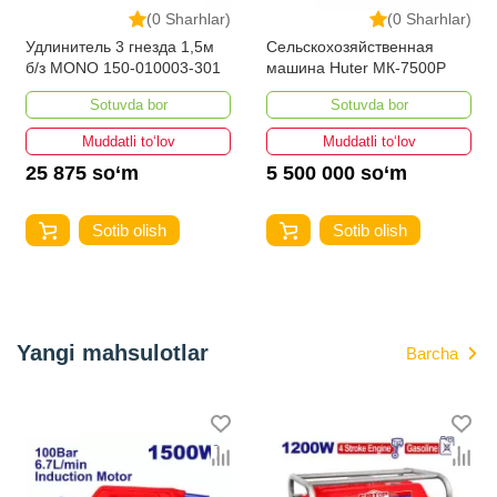
(0 Sharhlar)
(0 Sharhlar)
Удлинитель 3 гнезда 1,5м
Сельскохозяйственная
б/з MONO 150-010003-301
машина Huter МК-7500P
Sotuvda bor
Sotuvda bor
Muddatli to‘lov
Muddatli to‘lov
25 875 so‘m
5 500 000 so‘m
Sotib olish
Sotib olish
Yangi mahsulotlar
Barcha