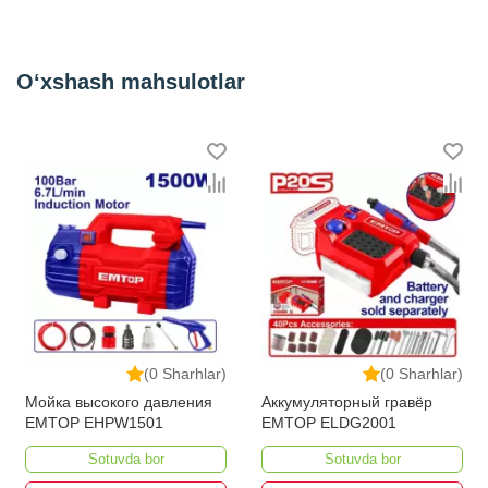
Глубина реза сталь до 400 Н/мм2
1.6 мм
Частота холостого хода
4500 об/мин
O‘xshash mahsulotlar
Вес
1,4 кг
Сетевой шнур
2.5 м
Минимальный радиус резки
250 мм
Kategoriya
Ножницы по металлу
(0 Sharhlar)
(0 Sharhlar)
Мойка высокого давления
Аккумуляторный гравёр
EMTOP EHPW1501
EMTOP ELDG2001
Sotuvda bor
Sotuvda bor