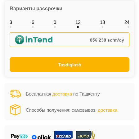
Варианты рассрочки
3
6
9
12
18
24
856 238 so‘m/oy
Tasdiqlash
Бесплатная
доставка
по Ташкенту
Способы получения: самовывоз,
доставка