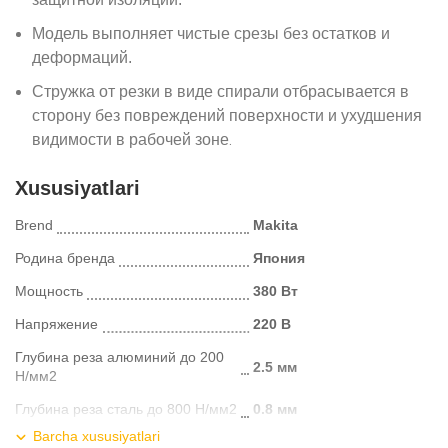
Модель выполняет чистые срезы без остатков и
деформаций.
Стружка от резки в виде спирали отбрасывается в
сторону без повреждений поверхности и ухудшения
видимости в рабочей зоне
.
Xususiyatlari
Brend
Makita
Родина бренда
Япония
Мощность
380 Вт
Напряжение
220 В
Глубина реза алюминий до 200
2.5 мм
Н/мм2
Глубина реза сталь до 800 Н/мм2
0.8 мм
Barcha xususiyatlari
Глубина реза сталь до 600 Н/мм2
1.2 мм