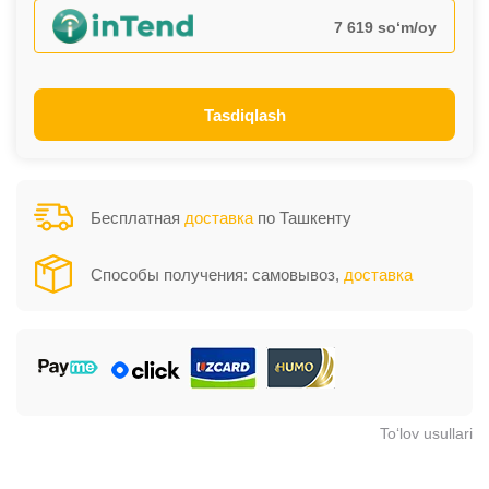
7 619 so‘m/oy
Tasdiqlash
Бесплатная
доставка
по Ташкенту
Способы получения: самовывоз,
доставка
To‘lov usullari