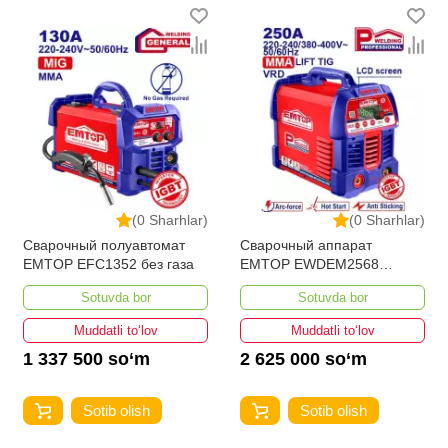
(0 Sharhlar)
(0 Sharhlar)
Сварочный полуавтомат
Сварочный аппарат
EMTOP EFC1352 без газа
EMTOP EWDEM2568
MMA/TIG Lift
Sotuvda bor
Sotuvda bor
Muddatli to‘lov
Muddatli to‘lov
1 337 500 so‘m
2 625 000 so‘m
Sotib olish
Sotib olish