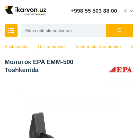
+998 55 503 88 00
UZ
Bosh sahifa
Qo'l asboblari
Urish-dastakli asboblari
Мо
Молоток EPA EMM-500
Toshkentda