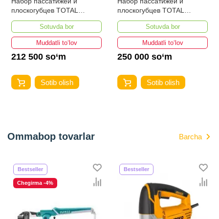
Набор пассатижей и
Набор пассатижей и
плоскогубцев TOTAL
плоскогубцев TOTAL
THT2K0498
THT2K0488
Sotuvda bor
Sotuvda bor
Muddatli to‘lov
Muddatli to‘lov
212 500 so‘m
250 000 so‘m
Sotib olish
Sotib olish
Ommabop tovarlar
Barcha
Bestseller
Bestseller
Chegirma -4%