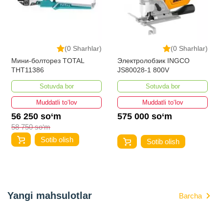
(0 Sharhlar)
(0 Sharhlar)
Мини-болторез TOTAL
Электролобзик INGCO
THT11386
JS80028-1 800V
Sotuvda bor
Sotuvda bor
Muddatli to‘lov
Muddatli to‘lov
56 250 so‘m
575 000 so‘m
58 750 so‘m
Sotib olish
Sotib olish
Yangi mahsulotlar
Barcha