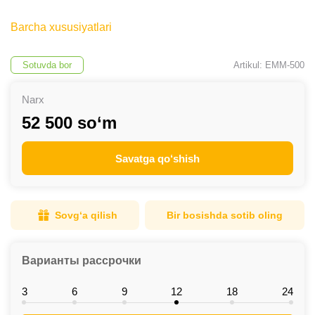
Barcha xususiyatlari
Sotuvda bor
Artikul: EMM-500
Narx
52 500 so‘m
Savatga qo‘shish
Sovg‘a qilish
Bir bosishda sotib oling
Варианты рассрочки
3
6
9
12
18
24