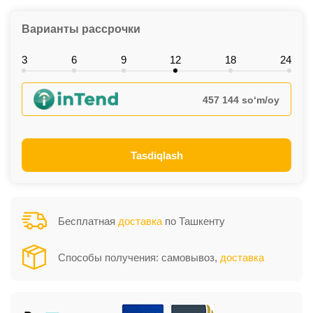
Варианты рассрочки
3
6
9
12
18
24
457 144 so‘m/oy
Tasdiqlash
Бесплатная
доставка
по Ташкенту
Способы получения: самовывоз,
доставка