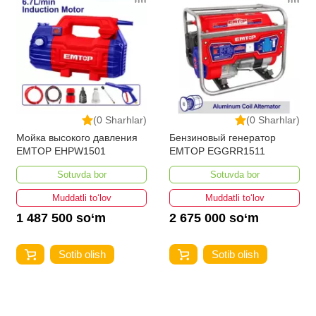
(0 Sharhlar)
(0 Sharhlar)
Мойка высокого давления
Бензиновый генератор
EMTOP EHPW1501
EMTOP EGGRR1511
Sotuvda bor
Sotuvda bor
Muddatli to‘lov
Muddatli to‘lov
1 487 500 so‘m
2 675 000 so‘m
Sotib olish
Sotib olish