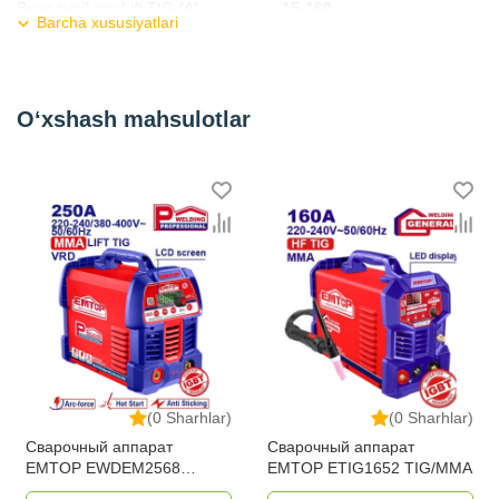
Выходной ток Lift TIG (А)
15-160
Barcha xususiyatlari
Рабочий цикл (%)
30% при 40℃
Kategoriya
Сварочные аппараты (MMA-ARC)
O‘xshash mahsulotlar
(0 Sharhlar)
(0 Sharhlar)
Сварочный аппарат
Сварочный аппарат
EMTOP EWDEM2568
EMTOP ETIG1652 TIG/MMA
MMA/TIG Lift