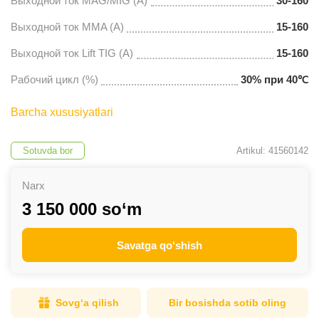
Выходной ток MAG/MIG (А)
30-160
Выходной ток MMA (А)
15-160
Выходной ток Lift TIG (А)
15-160
Рабочий цикл (%)
30% при 40℃
Barcha xususiyatlari
Sotuvda bor
Artikul: 41560142
Narx
3 150 000 so‘m
Savatga qo‘shish
Sovg‘a qilish
Bir bosishda sotib oling