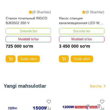
(0 Sharhlar)
(0 Sharhlar)
Станок точильный INGCO
Насос станция
BJ83502 350 V
канализационная LEO WC-
600
Sotuvda bor
Sotuvda bor
Muddatli to‘lov
Muddatli to‘lov
725 000 so‘m
3 450 000 so‘m
Sotib olish
Sotib olish
Yangi mahsulotlar
Barcha