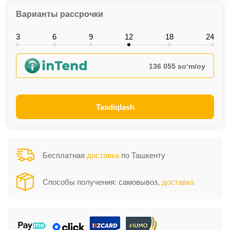
Варианты рассрочки
3
6
9
12
18
24
136 055 so‘m/oy
Tasdiqlash
Бесплатная
доставка
по Ташкенту
Способы получения: самовывоз,
доставка