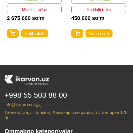
Muddatli to‘lov
Muddatli to‘lov
2 675 000 so‘m
450 000 so‘m
Sotib olish
Sotib olish
+998 55 503 88 00
info@ikarvon.uz
Узбекистан, г. Ташкент, Алмазарский район, Уста-ширин 125
ф
Ommabop kategoriyalar