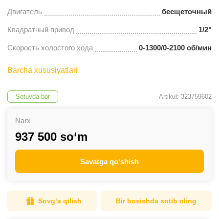
Двигатель
бесщеточный
Квадратный привод
1/2"
Скорость холостого хода
0-1300/0-2100 об/мин
Barcha xususiyatlari
Sotuvda bor
Artikul: 323759602
Narx
937 500 so‘m
Savatga qo‘shish
Sovg‘a qilish
Bir bosishda sotib oling