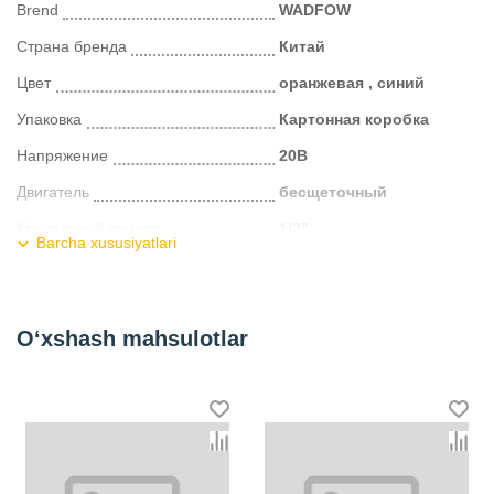
Brend
WADFOW
Страна бренда
Китай
Цвет
оранжевая , синий
Упаковка
Картонная коробка
Напряжение
20В
Двигатель
бесщеточный
Квадратный привод
1/2"
Barcha xususiyatlari
Скорость холостого хода
0-1300/0-2100 об/мин
Частота ударов
0-2000/0-3300 уд/мин
O‘xshash mahsulotlar
Максимальный крутящий момент
300 Нм
Напряжение заряда
220 В-240 В~50/60 Гц
Kategoriya
Гайковерты