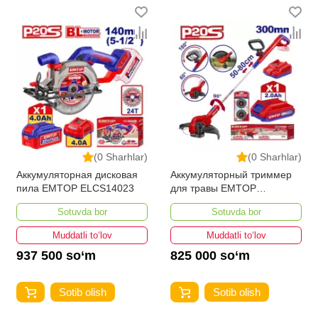
(0 Sharhlar)
(0 Sharhlar)
Аккумуляторная дисковая
Аккумуляторный триммер
пила EMTOP ELCS14023
для травы EMTOP
ELGT203285
Sotuvda bor
Sotuvda bor
Muddatli to‘lov
Muddatli to‘lov
937 500 so‘m
825 000 so‘m
Sotib olish
Sotib olish