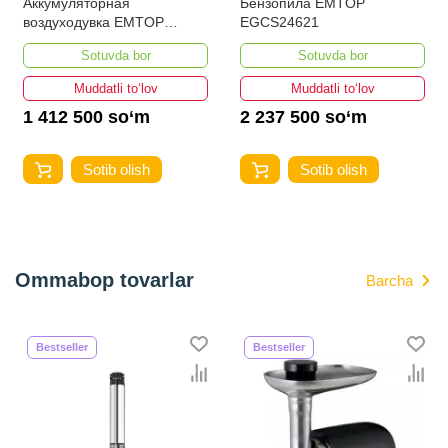
Аккумуляторная
Бензопила EMTOP
воздуходувка EMTOP
EGCS24621
ELAB204282
Sotuvda bor
Sotuvda bor
Muddatli to‘lov
Muddatli to‘lov
1 412 500 so‘m
2 237 500 so‘m
Sotib olish
Sotib olish
Ommabop tovarlar
Barcha
Bestseller
Bestseller