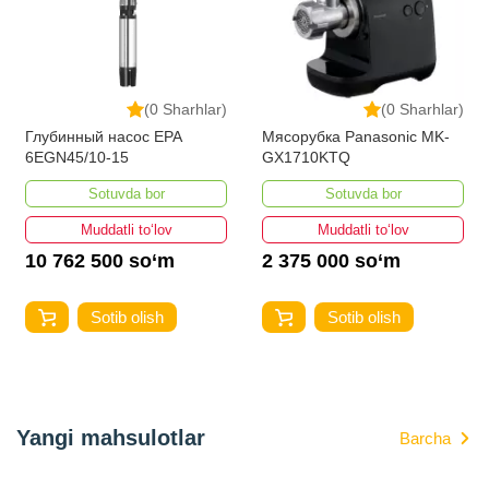
(0 Sharhlar)
(0 Sharhlar)
Глубинный насос EPA
Мясорубка Panasonic MK-
6EGN45/10-15
GX1710KTQ
Sotuvda bor
Sotuvda bor
Muddatli to‘lov
Muddatli to‘lov
10 762 500 so‘m
2 375 000 so‘m
Sotib olish
Sotib olish
Yangi mahsulotlar
Barcha