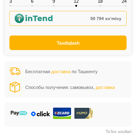
3
6
9
12
18
24
50 794 so‘m/oy
Tasdiqlash
Бесплатная
доставка
по Ташкенту
Способы получения: самовывоз,
доставка
To‘lov usullari