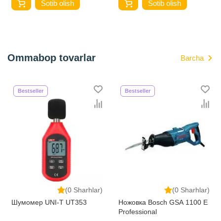
Sotib olish
Sotib olish
Ommabop tovarlar
Barcha
Bestseller
Bestseller
(0 Sharhlar)
(0 Sharhlar)
Шумомер UNI-T UT353
Ножовка Bosch GSA 1100 E
Professional