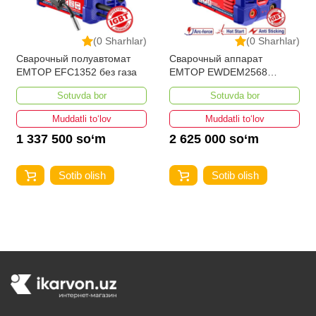
(0 Sharhlar)
(0 Sharhlar)
Сварочный полуавтомат
Сварочный аппарат
EMTOP EFC1352 без газа
EMTOP EWDEM2568
MMA/TIG Lift
Sotuvda bor
Sotuvda bor
Muddatli to‘lov
Muddatli to‘lov
1 337 500 so‘m
2 625 000 so‘m
Sotib olish
Sotib olish