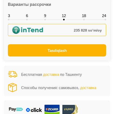
Варианты рассрочки
3
6
9
12
18
24
235 828 so‘m/oy
Tasdiqlash
Бесплатная
доставка
по Ташкенту
Способы получения: самовывоз,
доставка