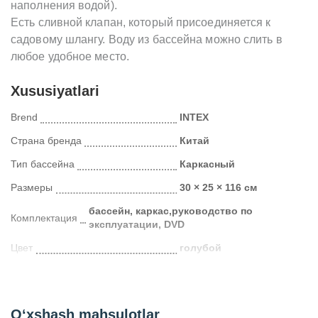
наполнения водой).
Есть сливной клапан, который присоединяется к
садовому шлангу. Воду из бассейна можно слить в
любое удобное место.
Xususiyatlari
Brend
INTEX
Страна бренда
Китай
Тип бассейна
Каркасный
Размеры
30 × 25 × 116 см
бассейн, каркас,руководство по
Комплектация
эксплуатации, DVD
Цвет
голубой
Упаковка
коробка
Kategoriya
Бассейны
O‘xshash mahsulotlar