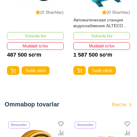
(0 Sharhlar)
(0 Sharhlar)
Автоматическая станция
водоснабжения ALTECO
АВН 900
Sotuvda bor
Sotuvda bor
Muddatli to‘lov
Muddatli to‘lov
487 500 so‘m
1 587 500 so‘m
Sotib olish
Sotib olish
Ommabop tovarlar
Barcha
Bestseller
Bestseller