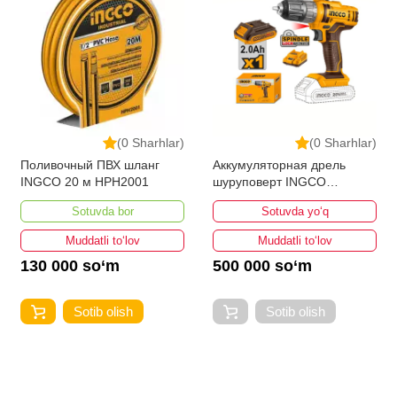
(0 Sharhlar)
(0 Sharhlar)
Поливочный ПВХ шланг
Аккумуляторная дрель
INGCO 20 м HPH2001
шуруповерт INGCO
CDLI200518
Sotuvda bor
Sotuvda yo‘q
Muddatli to‘lov
Muddatli to‘lov
130 000 so‘m
500 000 so‘m
Sotib olish
Sotib olish