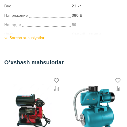
Вес
21 кг
Напряжение
380 В
Напор, м
50
Цвет
Серый , синий
Barcha xususiyatlari
Упаковка
коробка
Kategoriya
Циркуляционные насосы
O‘xshash mahsulotlar