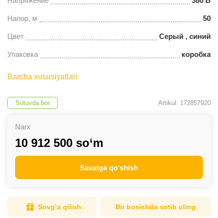
Напряжение
380 В
Напор, м
50
Цвет
Серый , синий
Упаковка
коробка
Barcha xususiyatlari
Sotuvda bor
Artikul: 172857920
Narx
10 912 500 so‘m
Savatga qo‘shish
Sovg‘a qilish
Bir bosishda sotib oling