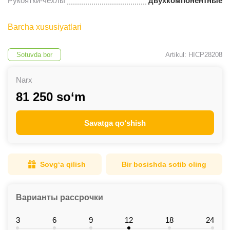
Рукоятки-чехлы
двухкомпонентные
Barcha xususiyatlari
Sotuvda bor
Artikul: HICP28208
Narx
81 250 so‘m
Savatga qo‘shish
Sovg‘a qilish
Bir bosishda sotib oling
Варианты рассрочки
3
6
9
12
18
24