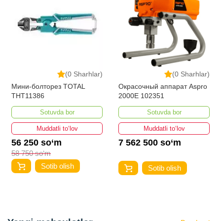
(0 Sharhlar)
(0 Sharhlar)
Мини-болторез TOTAL
Окрасочный аппарат Aspro
THT11386
2000E 102351
Sotuvda bor
Sotuvda bor
Muddatli to‘lov
Muddatli to‘lov
56 250 so‘m
7 562 500 so‘m
58 750 so‘m
Sotib olish
Sotib olish