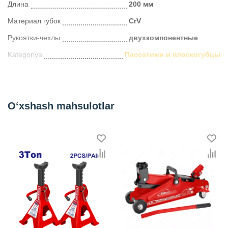
Длина
200 мм
Материал губок
CrV
Рукоятки-чехлы
двухкомпонентные
Kategoriya
Пассатижи и плоскогубцы
O‘xshash mahsulotlar