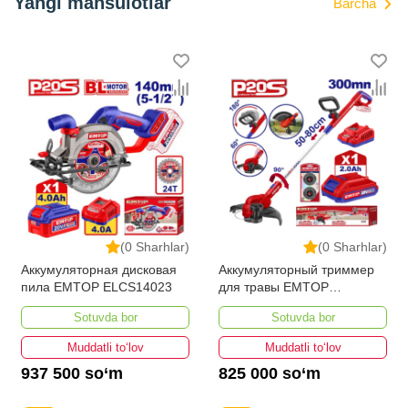
Yangi mahsulotlar
Barcha
(0 Sharhlar)
(0 Sharhlar)
Аккумуляторная дисковая
Аккумуляторный триммер
пила EMTOP ELCS14023
для травы EMTOP
ELGT203285
Sotuvda bor
Sotuvda bor
Muddatli to‘lov
Muddatli to‘lov
937 500 so‘m
825 000 so‘m