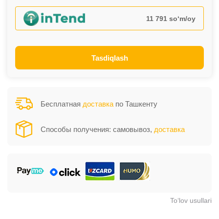
11 791 so‘m/oy
Tasdiqlash
Бесплатная
доставка
по Ташкенту
Способы получения: самовывоз,
доставка
To‘lov usullari