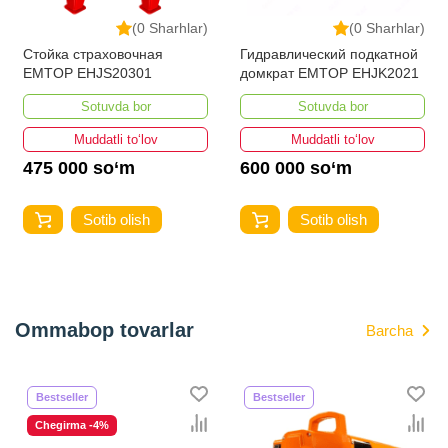
(0 Sharhlar)
(0 Sharhlar)
Стойка страховочная
Гидравлический подкатной
EMTOP EHJS20301
домкрат EMTOP EHJK2021
Sotuvda bor
Sotuvda bor
Muddatli to‘lov
Muddatli to‘lov
475 000 so‘m
600 000 so‘m
Sotib olish
Sotib olish
Ommabop tovarlar
Barcha
Bestseller
Bestseller
Chegirma -4%