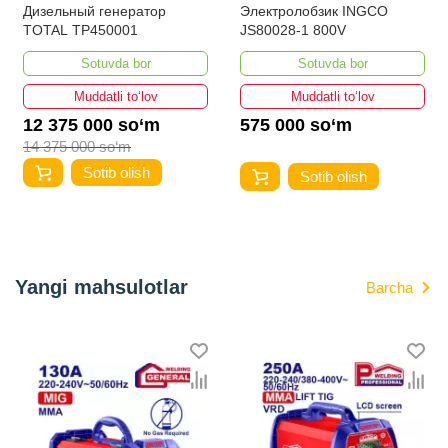
Дизельный генератор
Электролобзик INGCO
TOTAL TP450001
JS80028-1 800V
Sotuvda bor
Sotuvda bor
Muddatli to‘lov
Muddatli to‘lov
12 375 000 so‘m
575 000 so‘m
14 375 000 so‘m
Sotib olish
Sotib olish
Yangi mahsulotlar
Barcha