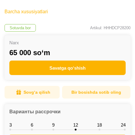
Barcha xususiyatlari
Sotuvda bor
Artikul: HHHDCP28200
Narx
65 000 so‘m
Savatga qo‘shish
Sovg‘a qilish
Bir bosishda sotib oling
Варианты рассрочки
3
6
9
12
18
24