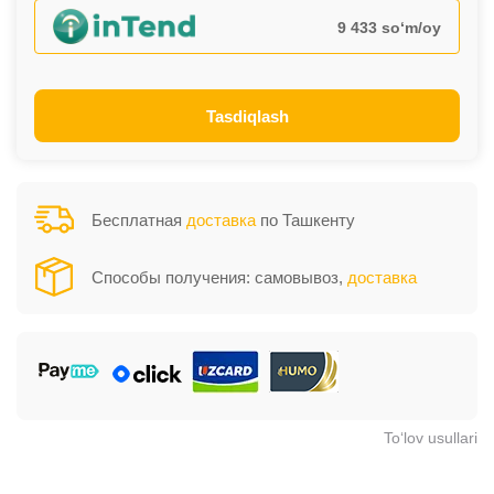
9 433 so‘m/oy
Tasdiqlash
Бесплатная
доставка
по Ташкенту
Способы получения: самовывоз,
доставка
To‘lov usullari