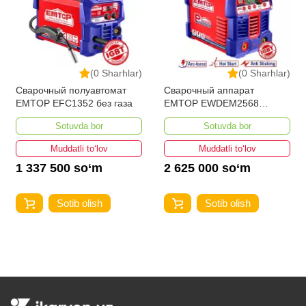
(0 Sharhlar)
(0 Sharhlar)
Сварочный полуавтомат
Сварочный аппарат
EMTOP EFC1352 без газа
EMTOP EWDEM2568
MMA/TIG Lift
Sotuvda bor
Sotuvda bor
Muddatli to‘lov
Muddatli to‘lov
1 337 500 so‘m
2 625 000 so‘m
Sotib olish
Sotib olish