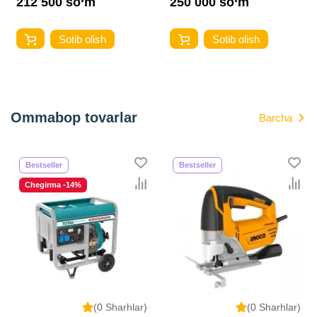
212 500 so‘m
250 000 so‘m
Sotib olish
Sotib olish
Ommabop tovarlar
Barcha
Bestseller
Bestseller
Chegirma -14%
(0 Sharhlar)
(0 Sharhlar)