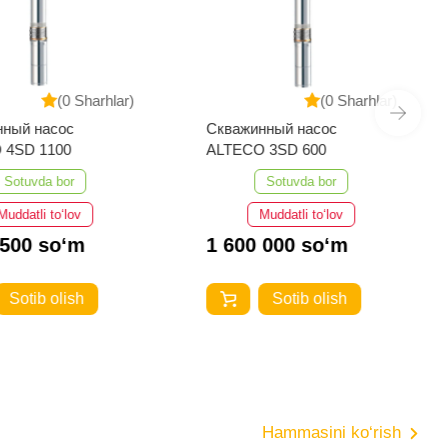
(0 Sharhlar)
(0 Sharhlar)
нный насос
Скважинный насос
 4SD 1100
ALTECO 3SD 600
Sotuvda bor
Sotuvda bor
Muddatli to‘lov
Muddatli to‘lov
 500 so‘m
1 600 000 so‘m
Sotib olish
Sotib olish
Hammasini ko‘rish