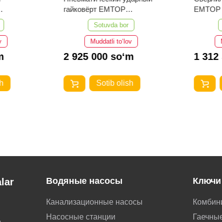
гайковёрт EMTOP
EMTOP 
EATL013101
Sotuvda bor
v
Muddatli to‘lov
m
2 925 000 so‘m
1 312
h
Sotib olish
Водяные насосы
Ключи
lar
Канализационные насосы
Комбин
Насосные станции
Гаечные
о