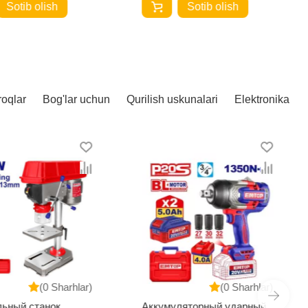
Sotib olish
Sotib olish
roqlar
Bog'lar uchun
Qurilish uskunalari
Elektronika
(0 Sharhlar)
(0 Sharhlar)
ьный станок
Аккумуляторный ударный