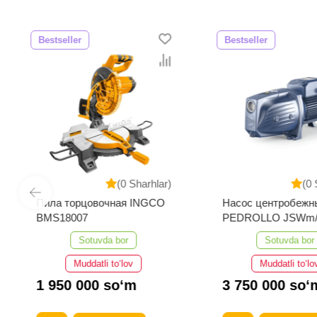
Bestseller
Bestseller
(0 Sharhlar)
(0 
Пила торцовочная INGCO
Насос центробежн
BMS18007
PEDROLLO JSWm/
Sotuvda bor
Sotuvda bor
Muddatli to‘lov
Muddatli to‘lo
1 950 000 so‘m
3 750 000 so‘