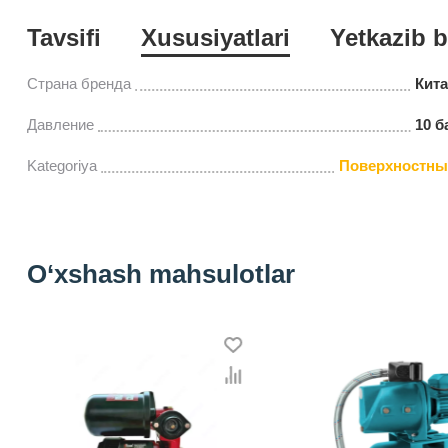
Tavsifi
Xususiyatlari
Yetkazib b
Страна бренда
Кит
Давление
10 б
Kategoriya
Поверхностны
O‘xshash mahsulotlar