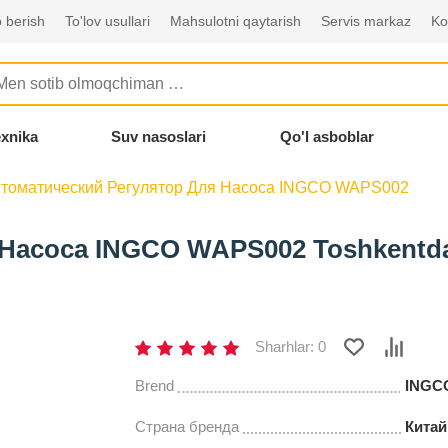
 berish
To'lov usullari
Mahsulotni qaytarish
Servis markaz
Ko
exnika
Suv nasoslari
Qo'l asboblar
томатический Регулятор Для Насоса INGCO WAPS002
 Насоса INGCO WAPS002 Toshkentd
Sharhlar: 0
Brend
INGC
Страна бренда
Китай