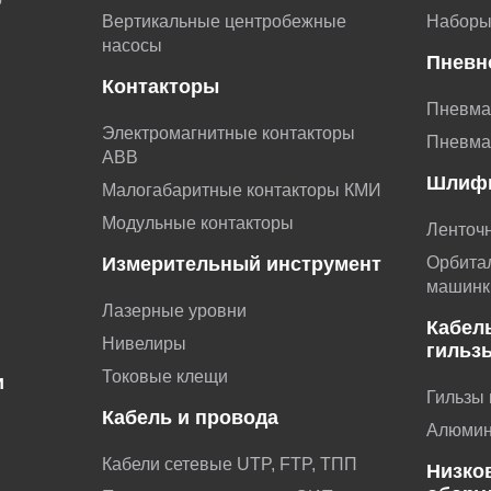
Вертикальные центробежные
Наборы
насосы
Пневн
Контакторы
Пневма
Электромагнитные контакторы
Пневма
АВВ
Шлиф
Малогабаритные контакторы КМИ
Модульные контакторы
Ленточ
Измерительный инструмент
Орбита
машинк
Лазерные уровни
Кабел
Нивелиры
гильз
Токовые клещи
и
Гильзы
Кабель и провода
и
Алюмин
Кабели сетевые UTP, FTP, ТПП
Низко