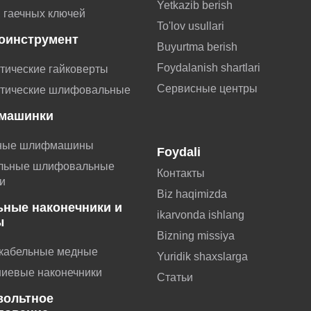
Yetkazib berish
 гаечных ключей
To'lov usullari
оинструмент
Buyurtma berish
Foydalanish shartlari
тические гайковерты
Сервисные центры
тические шлифовальные
машинки
ные шлифмашины
Foydali
льные шлифовальные
Контакты
и
Biz haqimizda
ьные наконечники и
ikarvonda ishlang
ы
Bizning missiya
 кабельные медные
Yuridik shaxslarga
иевые наконечники
Статьи
вольтное