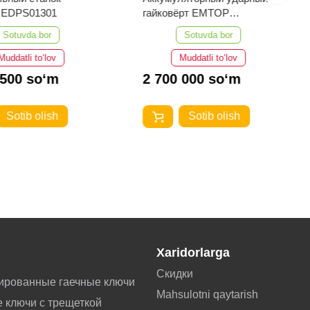
EDPS01301
гайковёрт EMTOP
ECIWL20135
Sotuvda bor
Sotuvda bor
Muddatli to‘lov
Muddatli to‘lov
 500 so‘m
2 700 000 so‘m
Sotib olish
Sotib olish
Xaridorlarga
Скидки
ированные гаечные ключи
Mahsulotni qaytarish
 ключи с трещеткой