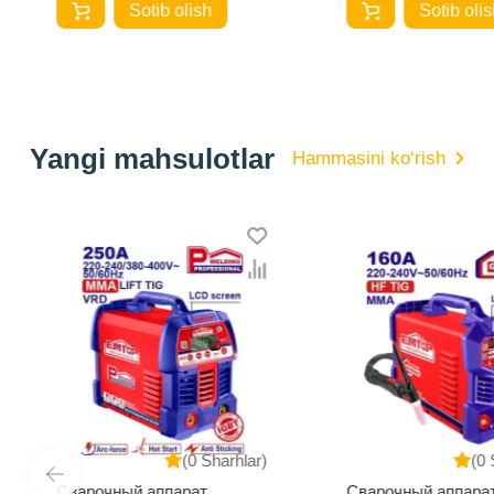
Sotib olish
Sotib olis
Yangi mahsulotlar
Hammasini ko‘rish
(0 Sharhlar)
(0 
Сварочный аппарат
Сварочный аппара