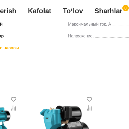
0
erish
Kafolat
To‘lov
Sharhlar
ай
Максимальный ток, А
ар
Напряжение
е насосы