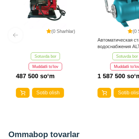
(0 Sharhlar)
(0 
Автоматическая ст
водоснабжения A
АВН 900
Sotuvda bor
Sotuvda bor
Muddatli to‘lov
Muddatli to‘lo
487 500 so‘m
1 587 500 so‘
Sotib olish
Sotib olis
Ommabop tovarlar