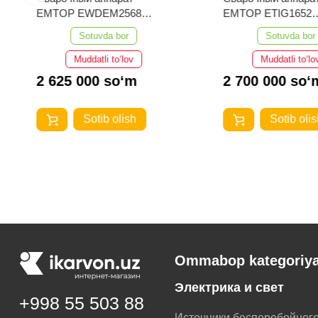
EMTOP EWDEM2568
EMTOP ETIG1652
MMA/TIG Lift
TIG/MMA
Sotuvda bor
Sotuvda bor
Muddatli to‘lov
Muddatli to‘lo
2 625 000 so‘m
2 700 000 so‘
Sotib olish
Sotib olis
Ommabop kategoriya
Электрика и свет
+998 55 503 88
Источники бесперебойног