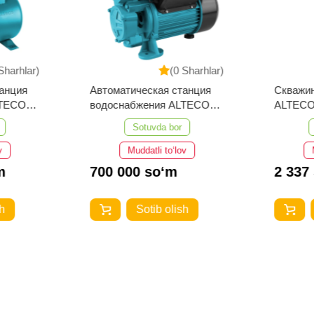
Sharhlar)
(0 Sharhlar)
анция
Автоматическая станция
Скважи
LTECO
водоснабжения ALTECO
ALTECO
AВН 370
Sotuvda bor
v
Muddatli to‘lov
m
700 000 so‘m
2 337
h
Sotib olish