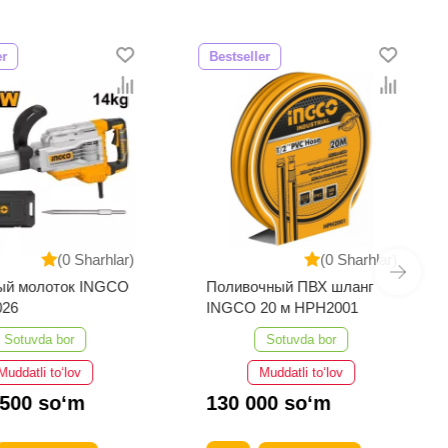
er
Bestseller
(0 Sharhlar)
(0 Sharhlar)
ый молоток INGCO
Поливочный ПВХ шланг
026
INGCO 20 м HPH2001
Sotuvda bor
Sotuvda bor
Muddatli to‘lov
Muddatli to‘lov
 500 so‘m
130 000 so‘m