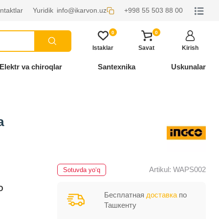
ntaktlar
Yuridik
info@ikarvon.uz
+998 55 503 88 00
0
0
Istaklar
Savat
Kirish
Elektr va chiroqlar
Santexnika
Uskunalar
a
Artikul: WAPS002
Sotuvda yo‘q
O
Бесплатная
доставка
по
Ташкенту