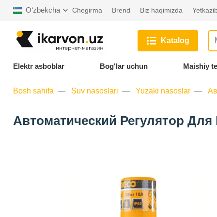
Oʻzbekcha
Chegirma
Brend
Biz haqimizda
Yetkazib
Katalog
Elektr asboblar
Bog'lar uchun
Maishiy t
Bosh sahifa
Suv nasoslari
Yuzaki nasoslar
Ав
Автоматический Регулятор Для