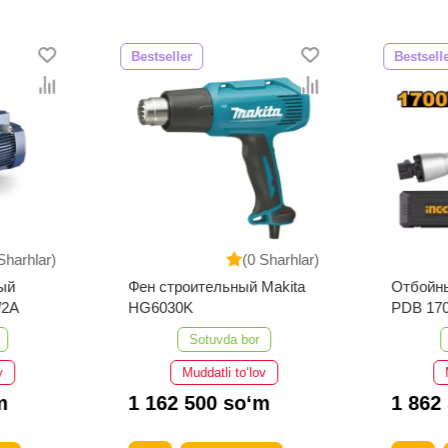
Bestseller
Bestsell
Sharhlar)
(0 Sharhlar)
ый
Фен строительный Makita
Отбойн
2A
HG6030K
PDB 17
Sotuvda bor
v
Muddatli to‘lov
m
1 162 500 so‘m
1 862