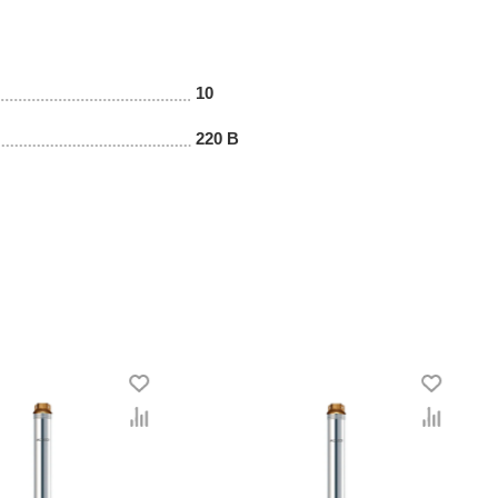
10
220 В