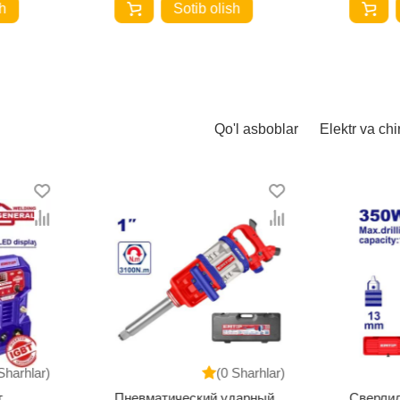
h
Sotib olish
Qo'l asboblar
Elektr va chi
Sharhlar)
(0 Sharhlar)
т
Пневматический ударный
Сверлил