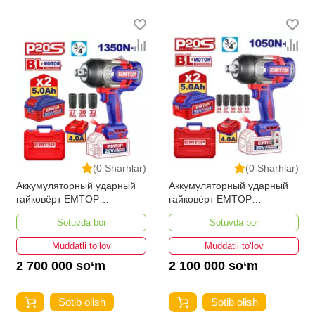
Kategoriya
Настольные пилы
(0 Sharhlar)
(0 Sharhlar)
Аккумуляторный ударный
Аккумуляторный ударный
гайковёрт EMTOP
гайковёрт EMTOP
ECIWL20135
ECIWL20105
Sotuvda bor
Sotuvda bor
Muddatli to‘lov
Muddatli to‘lov
2 700 000 so‘m
2 100 000 so‘m
Sotib olish
Sotib olish