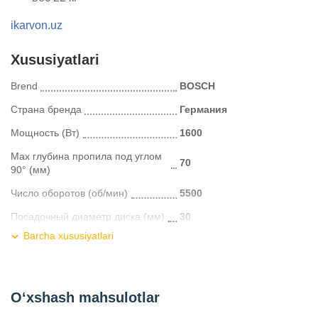
ikarvon.uz
Xususiyatlari
Brend
BOSCH
Страна бренда
Германия
Мощность (Вт)
1600
Мах глубина пропила под углом
70
90° (мм)
Число оборотов (об/мин)
5500
Посадочный диаметр диска (мм)
30
Barcha xususiyatlari
Длина (мм)
820
Ширина (мм)
655
Высота (мм)
405
O‘xshash mahsulotlar
Вес (кг)
22