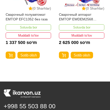
(0 Sharhlar)
(0 Sharhlar)
Сварочный полуавтомат
Сварочный аппарат
EMTOP EFC1352 без газа
EMTOP EWDEM2568
MMA/TIG Lift
Sotuvda bor
Sotuvda bor
Muddatli to‘lov
Muddatli to‘lov
1 337 500 so‘m
2 625 000 so‘m
Sotib olish
Sotib olish
+998 55 503 88 00