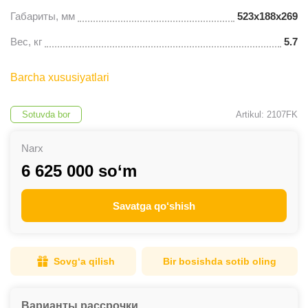
Габариты, мм
523x188x269
Вес, кг
5.7
Barcha xususiyatlari
Sotuvda bor
Artikul: 2107FK
Narx
6 625 000 so‘m
Savatga qo‘shish
Sovg‘a qilish
Bir bosishda sotib oling
Варианты рассрочки