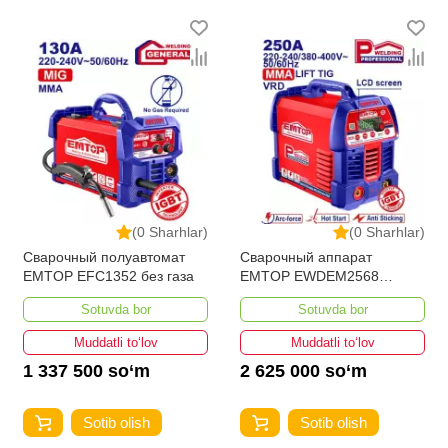
(0 Sharhlar)
(0 Sharhlar)
Сварочный полуавтомат
Сварочный аппарат
EMTOP EFC1352 без газа
EMTOP EWDEM2568
MMA/TIG Lift
Sotuvda bor
Sotuvda bor
Muddatli to‘lov
Muddatli to‘lov
1 337 500 so‘m
2 625 000 so‘m
Sotib olish
Sotib olish