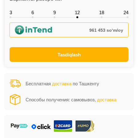
3
6
9
12
18
24
961 453 so‘m/oy
Tasdiqlash
Бесплатная
доставка
по Ташкенту
Способы получения: самовывоз,
доставка