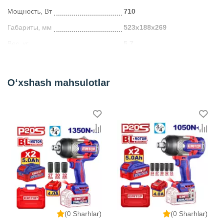
Мощность, Вт
710
Габариты, мм
523x188x269
Вес, кг
5.7
Kategoriya
Лобзики
O‘xshash mahsulotlar
(0 Sharhlar)
(0 Sharhlar)