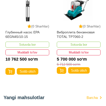
(0 Sharhlar)
(0 Sharhlar)
Глубинный насос EPA
Виброплита бензиновая
6EGN45/10-15
TOTAL TP7060-2
Sotuvda bor
Sotuvda bor
Muddatli to‘lov
Muddatli to‘lov
10 762 500 so‘m
5 700 000 so‘m
6 712 500 so‘m
Sotib olish
Sotib olish
Yangi mahsulotlar
Barcha