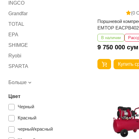
INGCO
(0 
Grandfar
Поршневой компре
TOTAL
EMTOP EACPB402
EPA
В наличии
Расс
SHIMGE
9 750 000 сум
Ryobi
Купить с
SPARTA
DENZEL
Больше
YATO
Цвет
ALTECO
Черный
ВИХРЬ
Красный
EMTOP
черный/красный
Number One