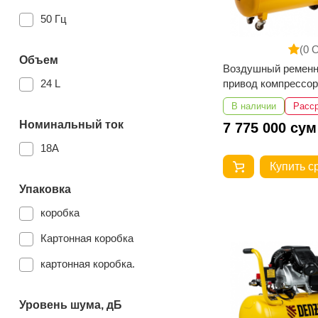
3000
50 Гц
1100 Вт
(0 
Объем
7500 Вт
Воздушный ремен
24 L
привод компрессор
2300 Вт
DENZEL 58118 BC
В наличии
Расс
T/100
1500Вт
Номинальный ток
7 775 000 сум
3000 Вт
18A
Купить с
Упаковка
коробка
Картонная коробка
картонная коробка.
Уровень шума, дБ