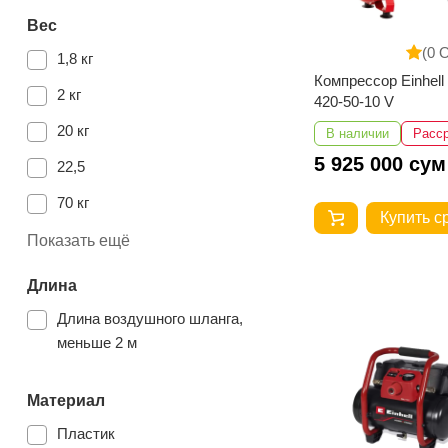
Вес
(0 
1,8 кг
Компрессор Einhel
2 кг
420-50-10 V
20 кг
В наличии
Расс
5 925 000 сум
22,5
70 кг
Купить с
52 кг
Показать ещё
32 кг
Длина
1.75 кг
Длина воздушного шланга,
меньше 2 м
42 кг
26 кг
Материал
72 кг
Пластик