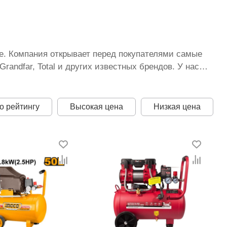
не. Компания открывает перед покупателями самые
andfar, Total и других известных брендов. У нас
пособ оплаты и оформить доставку по всей
ссоры разных видов, предоставляем выгодные
о рейтингу
Высокая цена
Низкая цена