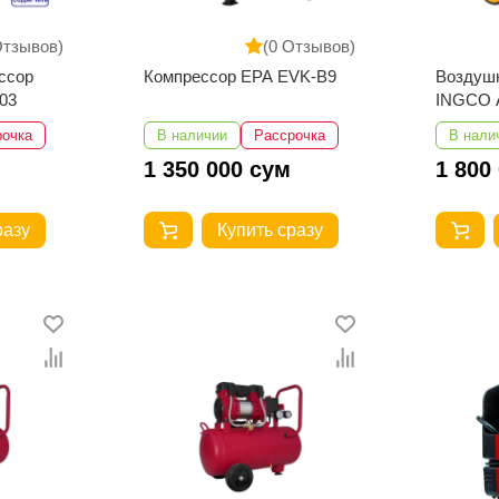
Отзывов)
(0 Отзывов)
ссор
Компрессор EPA EVK-B9
Воздуш
03
INGCO 
рочка
В наличии
Рассрочка
В нали
1 350 000 сум
1 800
разу
Купить сразу