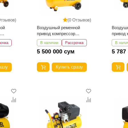
Отзывов)
(0 Отзывов)
ной
Воздушный ременной
Воздуш
привод компрессор
привод 
W3000-
DENZEL 58113
DENZEL
рочка
В наличии
Рассрочка
В нали
BCV220
5 500 000 сум
5 787
разу
Купить сразу