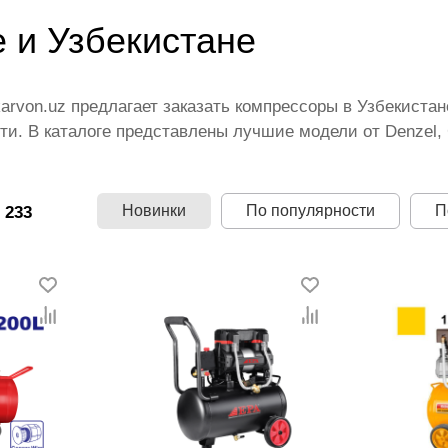
 и Узбекистане
karvon.uz предлагает заказать компрессоры в Узбекиста
и. В каталоге представлены лучшие модели от Denzel, Gr
омпрессоры оптом и в розницу, выбрать оптимальный с
стана. Мы устанавливаем минимальные цены на компре
 акции, позволяющие покупателям сокращать расходы.
Новинки
По популярности
П
 233