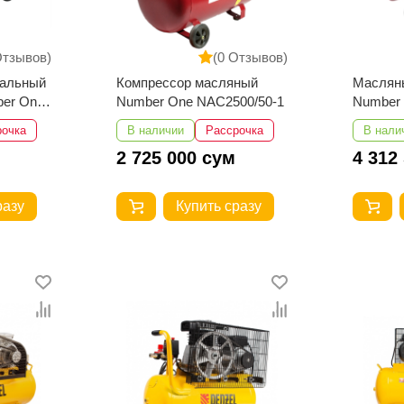
Отзывов)
(0 Отзывов)
иальный
Компрессор масляный
Маслян
er One
Number One NAC2500/50-1
Number 
2
рочка
В наличии
Рассрочка
В нали
2 725 000 сум
4 312
разу
Купить сразу