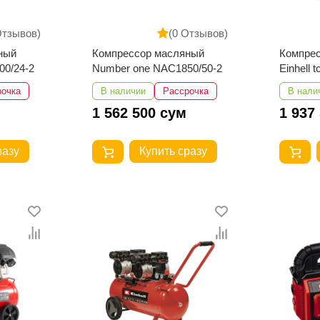
Отзывов)
(0 Отзывов)
ный
Компрессор масляный
Компре
00/24-2
Number one NAC1850/50-2
Einhell t
рочка
В наличии
Рассрочка
В нали
1 562 500 сум
1 937
разу
Купить сразу