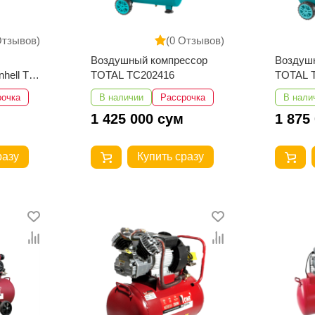
Отзывов)
(0 Отзывов)
Воздушный компрессор
Воздуш
hell TE-
TOTAL TC202416
TOTAL 
lo
рочка
В наличии
Рассрочка
В нали
1 425 000 сум
1 875
разу
Купить сразу