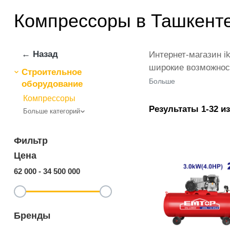
Компрессоры в Ташкенте
← Назад
Интернет-магазин i
широкие возможност
Строительное
можно приобрести к
Больше
оборудование
территории Узбеки
Компрессоры
скидки и проводим
Результаты 1-32 из
Больше категорий
Фильтр
Цена
62 000
-
34 500 000
Бренды