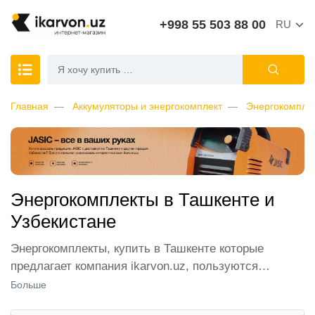
+998 55 503 88 00
RU
Главная
Аккумуляторы и энергокомплект
Энергокомпле
Энергокомплекты в Ташкенте и
Узбекистане
Энергокомплекты, купить в Ташкенте которые
предлагает компания ikarvon.uz, пользуются
широким спросом среди наших клиентов. Мы
Больше
обеспечиваем лучшие условия продажи этой