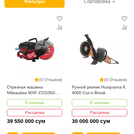
Бетонорезы в интернет-магазине представлены
Фильтры
Сортировка
ведущими производителями и брендами, список
которых постоянно расширяется. Мы доставляем
товар в любом количестве по всей территории
страны. Все это дополняет лучшая по Узбекистану
стоимость, Бетонорезы от ikarvon.uz — это самый
широкий диапазон цен. Причем здесь представлена
оптимальная цена для каждой позиции из категории
Бетонорезы.
(0 Отзывов)
(0 Отзывов)
Отрезная машина
Ручной резчик Husqvarna K
Milwaukee MXF-COS350-
4000 Cut-n-Break
602 350mm
В наличии
В наличии
Рассрочка
Рассрочка
39 550 000 сум
30 000 000 сум