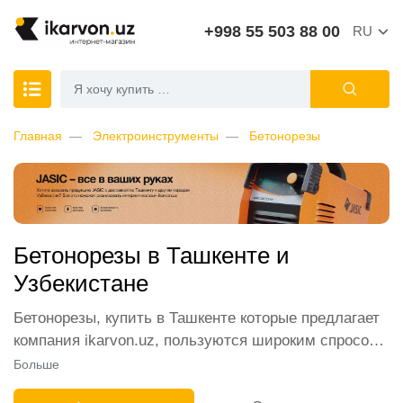
+998 55 503 88 00
RU
Главная
Электроинструменты
Бетонорезы
Бетонорезы в Ташкенте и
Узбекистане
Бетонорезы, купить в Ташкенте которые предлагает
компания ikarvon.uz, пользуются широким спросом
среди наших клиентов. Мы обеспечиваем лучшие
Больше
условия продажи этой категории товара.