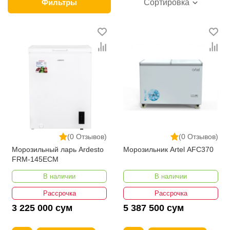
производителей бытовой техники. У нас можно
Фильтры
Сортировка
выбрать удобный способ оплаты и приобрести
морозильные лари оптом с доставкой во все
регионы Узбекистана. На сайте часто проводятся
акции, позволяющие сократить затраты
покупателей. При этом компания и без того
предлагает минимальные для Ташкента цены на
морозильные камеры. К преимуществам сервиса
также относятся услуги опытных операторов
службы поддержки.
(0 Отзывов)
(0 Отзывов)
Морозильный ларь Ardesto
Морозильник Artel AFC370
FRM-145ECM
В наличии
В наличии
Рассрочка
Рассрочка
3 225 000 сум
5 387 500 сум