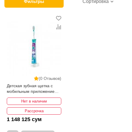
продажи этой категории товара. Аксессуары для
Фильтры
Сортировка
раковины в интернет-магазине представлены
ведущими производителями и брендами, список
которых постоянно расширяется. Мы доставляем
товар в любом количестве по всей территории
страны. Все это дополняет лучшая по Узбекистану
стоимость, Аксессуары для раковины от ikarvon.uz
— это самый широкий диапазон цен. Причем здесь
представлена оптимальная цена для каждой
позиции из категории Аксессуары для раковины.
(0 Отзывов)
Детская зубная щетка c
мобильным приложением
Philips HX6322/04
Нет в наличии
Рассрочка
1 148 125 сум