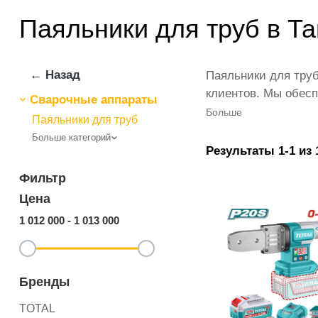
Паяльники для труб в Т
← Назад
Паяльники для труб
клиентов. Мы обесп
Сварочные аппараты
представлены веду
Больше
Паяльники для труб
количестве по всей
Больше категорий
— это самый широки
Результаты 1-1 из 
Паяльники для труб
Фильтр
Цена
1 012 000
-
1 013 000
Бренды
TOTAL