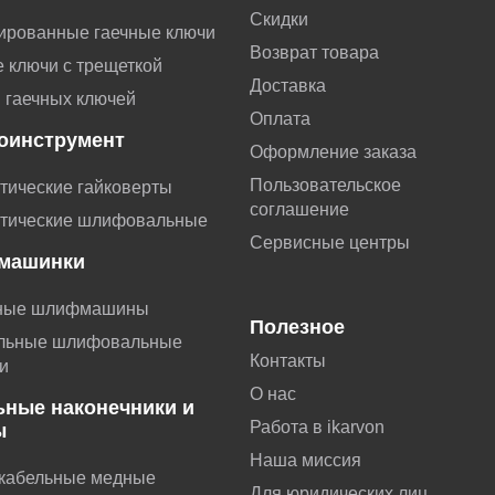
Скидки
ированные гаечные ключи
Возврат товара
 ключи с трещеткой
Доставка
 гаечных ключей
Оплата
оинструмент
Оформление заказа
Пользовательское
тические гайковерты
соглашение
тические шлифовальные
Сервисные центры
машинки
ные шлифмашины
Полезное
льные шлифовальные
Контакты
и
О нас
ьные наконечники и
Работа в ikarvon
ы
Наша миссия
 кабельные медные
Для юридических лиц