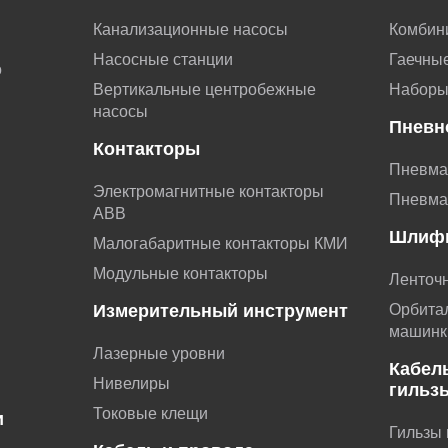
Канализационные насосы
Комбин
Насосные станции
Гаечные
о
Вертикальные центробежные
Наборы
насосы
Пневн
Контакторы
Пневма
Электромагнитные контакторы
Пневма
АВВ
Шлиф
Малогабаритные контакторы КМИ
Модульные контакторы
Ленточ
Измерительный инструмент
Орбита
машинк
Лазерные уровни
Кабел
Нивелиры
гильз
Токовые клещи
и
Гильзы