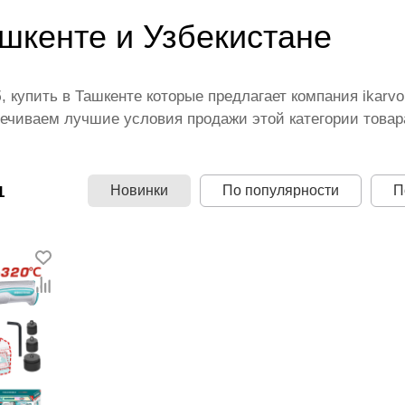
ашкенте и Узбекистане
, купить в Ташкенте которые предлагает компания ikar
ечиваем лучшие условия продажи этой категории товара
щими производителями и брендами, список которых пос
 территории страны. Все это дополняет лучшая по Узбек
й диапазон цен. Причем здесь представлена оптимальн
Новинки
По популярности
П
1
.