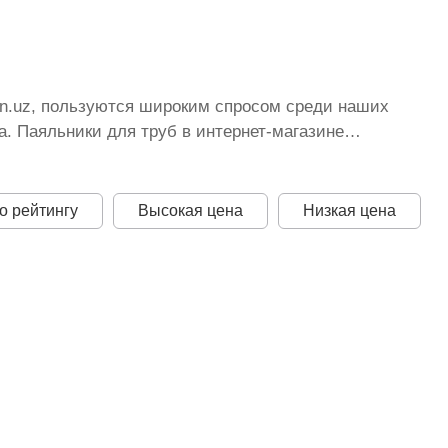
von.uz, пользуются широким спросом среди наших
. Паяльники для труб в интернет-магазине
тоянно расширяется. Мы доставляем товар в любом
истану стоимость, Паяльники для труб от ikarvon.uz
ая цена для каждой позиции из категории
о рейтингу
Высокая цена
Низкая цена