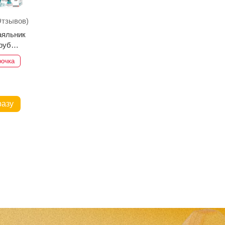
Отзывов)
аяльник
руб
2
рочка
разу