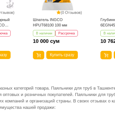
Отзывов)
(0 Отзывов)
орный
Шпатель INGCO
Глубинн
GCO
HPUT68100 100 мм
6EGN45
рочка
В наличии
Рассрочка
В нали
10 000 сум
10 76
разу
Купить сразу
разных категорий товара. Паяльники для труб в Ташкен
оптовых и розничных покупателей. Паяльники для труб,
х компаний и организаций страны. В своих отзывах о к
имущества нашей продажи: