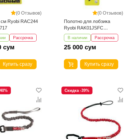
(0 Отзывов)
(0 Отзывов)
 см Ryobi RAC244
Полотно для лобзика
717
Ryobi RAK01JSFC
5132002696
чии
Рассрочка
В наличии
Рассрочка
0 сум
25 000 сум
Купить сразу
Купить сразу
-40%
Скидка -39%