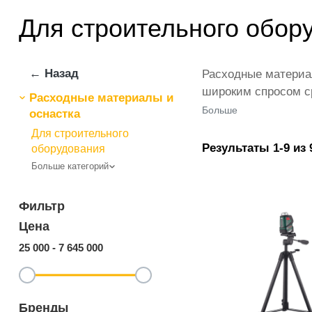
Для строительного обор
← Назад
Расходные материал
широким спросом с
Расходные материалы и
материалы для стр
Больше
оснастка
список которых пос
Для строительного
дополняет лучшая п
Результаты 1-9 из 
оборудования
самый широкий диап
Больше категорий
материалы для стро
Фильтр
Цена
25 000
-
7 645 000
Бренды