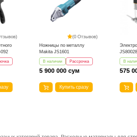
Отзывов)
(0 Отзывов)
тного
Ножницы по металлу
Электр
092
Makita JS1601
JS80028
рочка
В наличии
Рассрочка
В нали
5 900 000 сум
575 0
разу
Купить сразу
разных категорий товара. Расходные материалы для стр