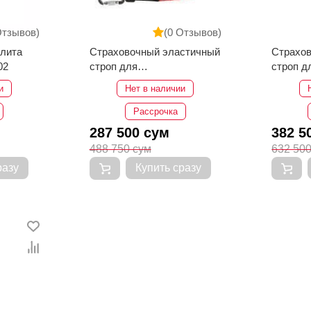
Отзывов)
(0 Отзывов)
плита
Страховочный эластичный
Страхо
02
строп для
строп д
электроинструмента
электро
и
Нет в наличии
MILWAUKEE 6.8кг
MILWAU
Рассрочка
287 500 сум
382 5
488 750 сум
632 50
разу
Купить сразу