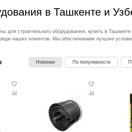
удования в Ташкенте и Узб
ы для строительного оборудования, купить в Ташкенте 
реди наших клиентов. Мы обеспечиваем лучшие условия
оительного оборудования в интернет-магазине предста
тоянно расширяется. Мы доставляем товар в любом коли
о Узбекистану стоимость, Расходные материалы для стр
Новинки
По популярности
П
9
азон цен. Причем здесь представлена оптимальная це
ительного оборудования.