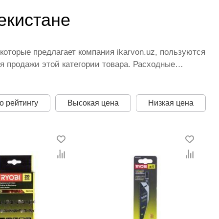
екистане
которые предлагает компания ikarvon.uz, пользуются
 продажи этой категории товара. Расходные
влены ведущими производителями и брендами,
честве по всей территории страны. Все это
оительного оборудования от ikarvon.uz — это
о рейтингу
Высокая цена
Низкая цена
на для каждой позиции из категории Расходные