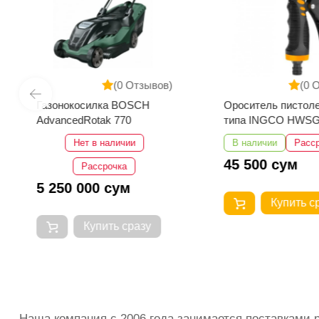
(0 Отзывов)
(0 
Газонокосилка BOSCH
Ороситель пистоле
AdvancedRotak 770
типа INGCO HWSG
Нет в наличии
В наличии
Расс
45 500 сум
Рассрочка
5 250 000 сум
Купить с
Купить сразу
Наша компания с 2006 года занимается поставками 