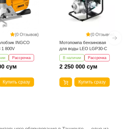
(0 Отзывов)
(0 Отзывов)
олобзик INGCO
Мотопомпа бензиновая
 1 800V
для воды LEO LGP30-C
чии
Рассрочка
В наличии
Рассрочка
00 сум
2 250 000 сум
Купить сразу
Купить сразу
оительного оборудования в Ташкенте — одно из