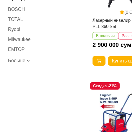
BOSCH
(0 
TOTAL
Лазерный нивелир
PLL 360 Set
Ryobi
В наличии
Расс
Milwaukee
2 900 000 сум
EMTOP
Больше
Купить с
Скидка -21%