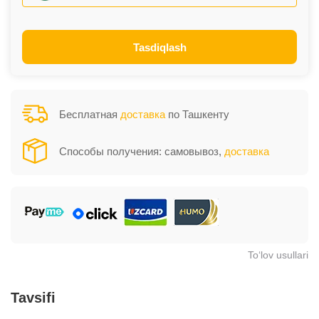
Tasdiqlash
Бесплатная
доставка
по Ташкенту
Способы получения: самовывоз,
доставка
To‘lov usullari
Tavsifi