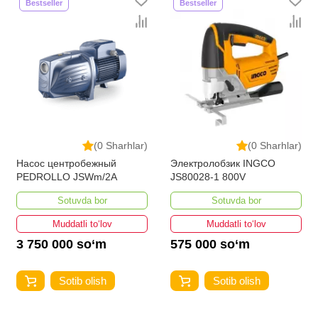
Bestseller
Bestseller
(0 Sharhlar)
(0 Sharhlar)
Электролобзик INGCO
Электрическая дрель EPA
JS80028-1 800V
EED-6M-1 / 6P-1
Sotuvda bor
Sotuvda bor
Muddatli to‘lov
Muddatli to‘lov
575 000 so‘m
250 000 so‘m
Sotib olish
Sotib olish