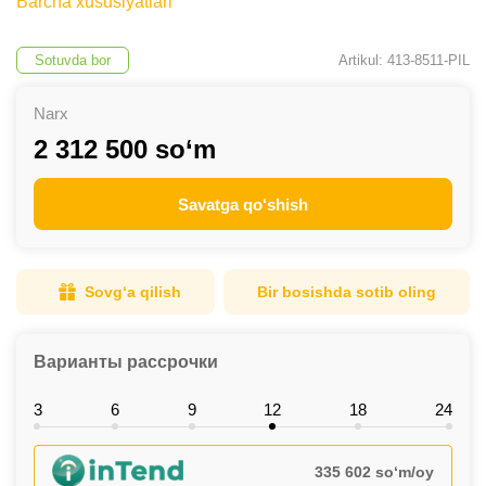
Barcha xususiyatlari
Sotuvda bor
Artikul: 413-8511-PIL
Narx
2 312 500 so‘m
Savatga qo‘shish
Sovg‘a qilish
Bir bosishda sotib oling
Варианты рассрочки
3
6
9
12
18
24
335 602 so‘m/oy