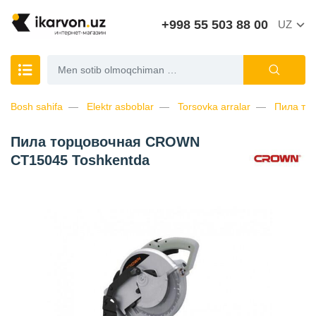
+998 55 503 88 00
UZ
Bosh sahifa
Elektr asboblar
Torsovka arralar
Пила то
Пила торцовочная CROWN
CT15045 Toshkentda