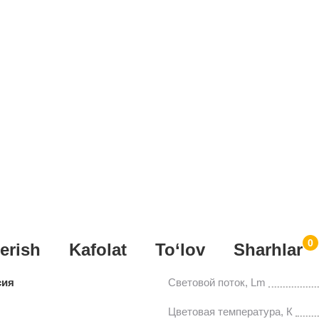
0
erish
Kafolat
To‘lov
Sharhlar
сия
Световой поток, Lm
Цветовая температура, К