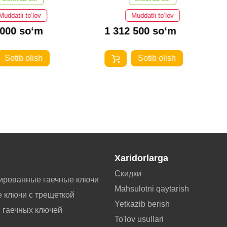
Muddatli to‘lov
Muddatli to‘lov
 000 so‘m
1 312 500 so‘m
Sotib olish
Sotib olish
Xaridorlarga
Скидки
ированные гаечные ключи
Mahsulotni qaytarish
 ключи с трещеткой
Yetkazib berish
 гаечных ключей
To'lov usullari