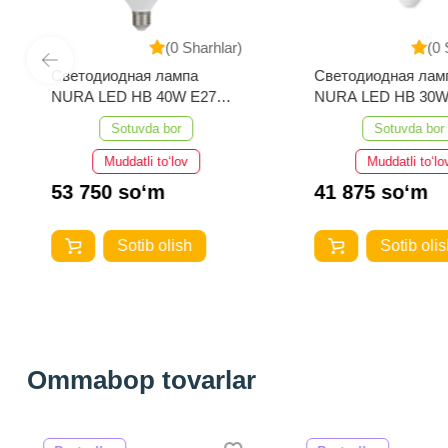
(0 Sharhlar)
(0 
Светодиодная лампа
Светодиодная лам
NURA LED HB 40W E27
NURA LED HB 30W
6500k
6500k
Sotuvda bor
Sotuvda bor
Muddatli to‘lov
Muddatli to‘lo
53 750 so‘m
41 875 so‘m
Sotib olish
Sotib olis
Ommabop tovarlar