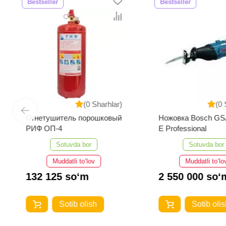
Bestseller
Bestseller
(0 Sharhlar)
(0 
Огнетушитель порошковый
Ножовка Bosch GS
РИФ ОП-4
E Professional
Sotuvda bor
Sotuvda bor
Muddatli to‘lov
Muddatli to‘lo
132 125 so‘m
2 550 000 so‘
Sotib olish
Sotib olis