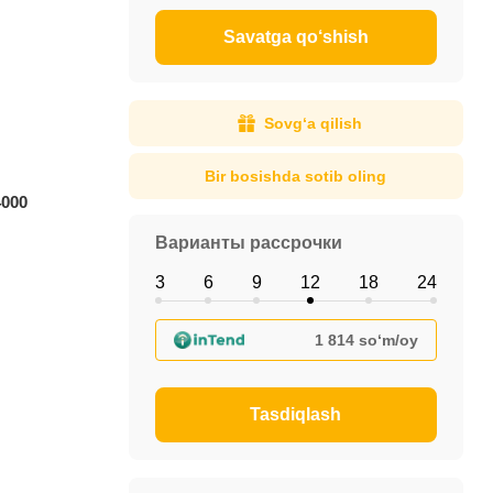
Savatga qo‘shish
Sovg‘a qilish
Bir bosishda sotib oling
4000
Варианты рассрочки
3
6
9
12
18
24
1 814 so‘m/oy
Tasdiqlash