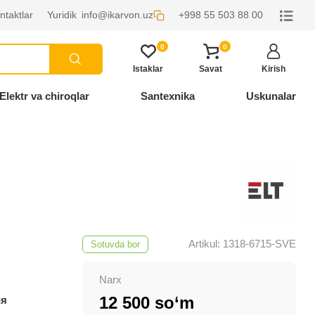
ntaktlar
Yuridik
info@ikarvon.uz
+998 55 503 88 00
0
0
Istaklar
Savat
Kirish
Elektr va chiroqlar
Santexnika
Uskunalar
Artikul: 1318-6715-SVE
Sotuvda bor
Narx
12 500 so‘m
ия