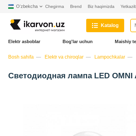
Oʻzbekcha
Chegirma
Brend
Biz haqimizda
Yetkazib
Katalog
Elektr asboblar
Bog'lar uchun
Maishiy t
Bosh sahifa
Elektr va chiroqlar
Lampochkalar
Светодиодная лампа LED OMNI A