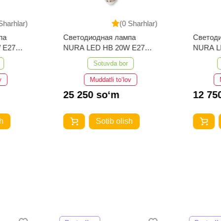
Sharhlar)
(0 Sharhlar)
па
Светодиодная лампа
Светод
 E27
NURA LED HB 20W E27
NURA L
6500k
7W
Sotuvda bor
v
Muddatli to‘lov
25 250 so‘m
12 75
h
Sotib olish