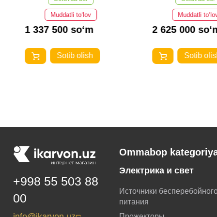
Muddatli to‘lov
Muddatli to‘lo
1 337 500 so‘m
2 625 000 so‘
Sotib olish
Sotib olis
Ommabop kategoriya
Электрика и свет
+998 55 503 88
Источники бесперебойног
00
питания
info@ikarvon.uz
Прожекторы