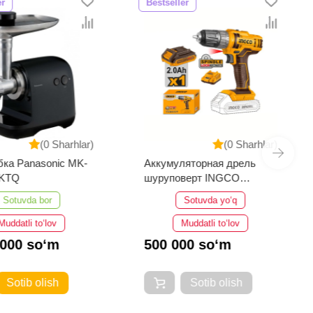
er
Bestseller
(0 Sharhlar)
(0 Sharhlar)
ка Panasonic MK-
Аккумуляторная дрель
0KTQ
шуруповерт INGCO
CDLI200518
Sotuvda bor
Sotuvda yo‘q
Muddatli to‘lov
Muddatli to‘lov
 000 so‘m
500 000 so‘m
Sotib olish
Sotib olish