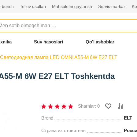
 berish
To'lov usullari
Mahsulotni qaytarish
Servis markaz
Ko
exnika
Suv nasoslari
Qo'l asboblar
Светодиодная лампа LED OMNI A55-M 6W E27 ELT
55-M 6W E27 ELT Toshkentda
Sharhlar: 0
Brend
ELT
Страна изготовитель
Росс