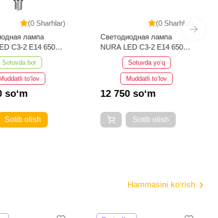
(0 Sharhlar)
(0 Sharhlar)
иодная лампа
Светодиодная лампа
ED C3-2 E14 6500K
NURA LED C3-2 E14 6500K
7W
Sotuvda bor
Sotuvda yo‘q
Muddatli to‘lov
Muddatli to‘lov
0 so‘m
12 750 so‘m
Sotib olish
Sotib olish
Hammasini ko‘rish