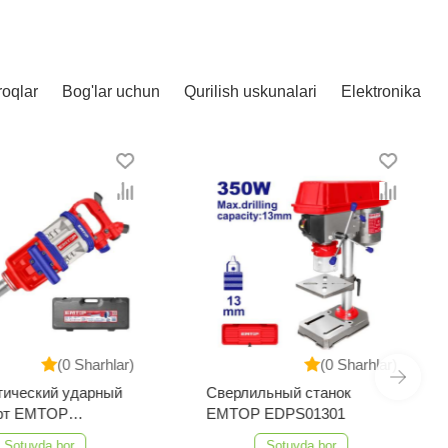
roqlar
Bog'lar uchun
Qurilish uskunalari
Elektronika
(0 Sharhlar)
(0 Sharhlar)
тический ударный
Сверлильный станок
ёрт EMTOP
EMTOP EDPS01301
3101
Sotuvda bor
Sotuvda bor