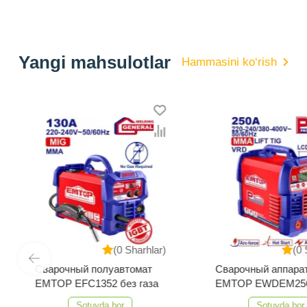
Yangi mahsulotlar
Hammasini ko‘rish
(0 Sharhlar)
(0 
Сварочный полуавтомат
Сварочный аппара
EMTOP EFC1352 без газа
EMTOP EWDEM25
MMA/TIG Lift
Sotuvda bor
Sotuvda bor