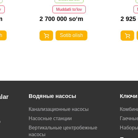
v
Muddatli to‘lov
m
2 700 000 so‘m
2 925
h
Sotib olish
Водяные насосы
Ключи
lar
Канализационные насосы
Комбин
Насосные станции
Гаечные
о
Вертикальные центробежные
Наборы
насосы