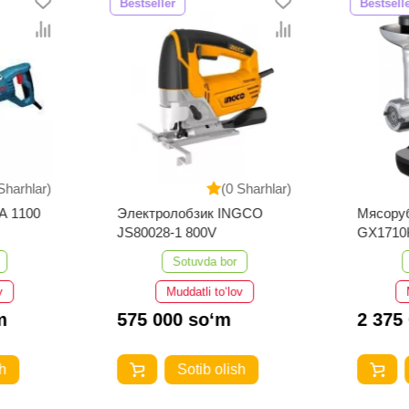
Bestseller
Bestsell
Sharhlar)
(0 Sharhlar)
A 1100
Электролобзик INGCO
Мясоруб
JS80028-1 800V
GX171
Sotuvda bor
v
Muddatli to‘lov
m
575 000 so‘m
2 375
h
Sotib olish