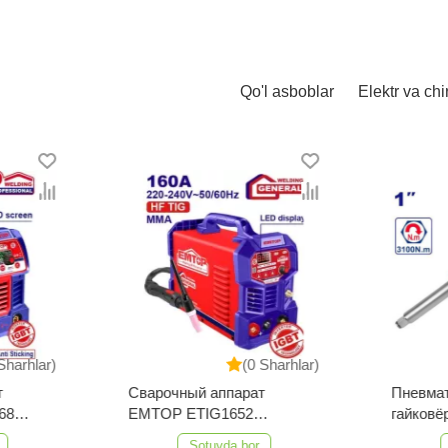
Qo'l asboblar
Elektr va chi
Sharhlar)
(0 Sharhlar)
т
Сварочный аппарат
Пневма
68
EMTOP ETIG1652
гайков
TIG/MMA
EATL01
Sotuvda bor