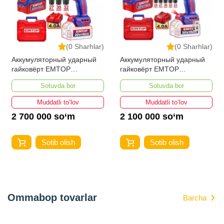
Kategoriya
Шуруповерты
(0 Sharhlar)
(0 Sharhlar)
Аккумуляторный ударный
Аккумуляторный ударный
гайковёрт EMTOP
гайковёрт EMTOP
ECIWL20135
ECIWL20105
Sotuvda bor
Sotuvda bor
Muddatli to‘lov
Muddatli to‘lov
2 700 000 so‘m
2 100 000 so‘m
Sotib olish
Sotib olish
Ommabop tovarlar
Barcha