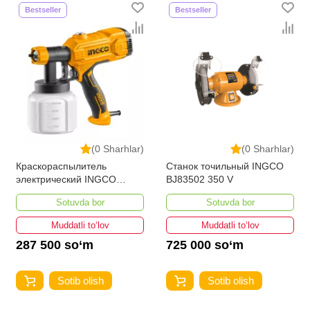
Bestseller
Bestseller
(0 Sharhlar)
(0 Sharhlar)
Краскораспылитель
Станок точильный INGCO
электрический INGCO
BJ83502 350 V
SPG3508 450 w
Sotuvda bor
Sotuvda bor
Muddatli to‘lov
Muddatli to‘lov
287 500 so‘m
725 000 so‘m
Sotib olish
Sotib olish