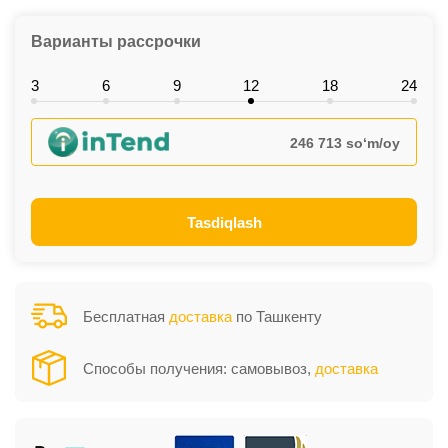
Варианты рассрочки
3
6
9
12
18
24
246 713 so‘m/oy
Tasdiqlash
Бесплатная
доставка
по Ташкенту
Способы получения: самовывоз,
доставка