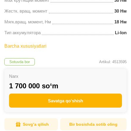
Max крутящий момент
30 Нм
Жестк. вращ. момент
30 Нм
Мягк.вращ. момент, Нм
18 Нм
Тип аккумулятора
Li-Ion
Barcha xususiyatlari
Sotuvda bor
Artikul: 4513595
Narx
1 700 000 so‘m
Savatga qo‘shish
Sovg‘a qilish
Bir bosishda sotib oling