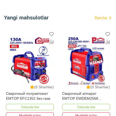
Yangi mahsulotlar
Barcha
(0 Sharhlar)
(0 Sharhlar)
Сварочный полуавтомат
Сварочный аппарат
EMTOP EFC1352 без газа
EMTOP EWDEM2568
MMA/TIG Lift
Sotuvda bor
Sotuvda bor
Muddatli to‘lov
Muddatli to‘lov