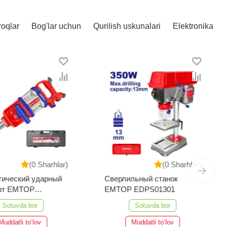
roqlar
Bog'lar uchun
Qurilish uskunalari
Elektronika
(0 Sharhlar)
(0 Sharhlar)
тический ударный
Сверлильный станок
ёрт EMTOP
EMTOP EDPS01301
3101
Sotuvda bor
Sotuvda bor
Muddatli to‘lov
Muddatli to‘lov