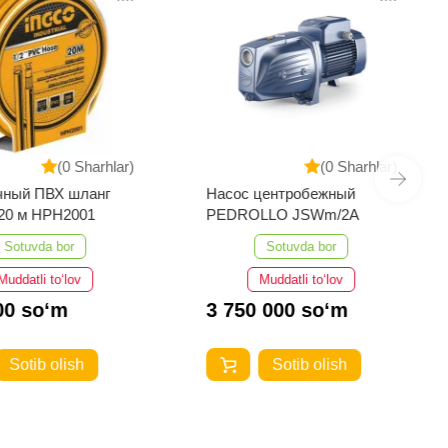
(0 Sharhlar)
(0 Sharhlar)
чный ПВХ шланг
Насос центробежный
20 м HPH2001
PEDROLLO JSWm/2A
Sotuvda bor
Sotuvda bor
Muddatli to‘lov
Muddatli to‘lov
00 so‘m
3 750 000 so‘m
Sotib olish
Sotib olish