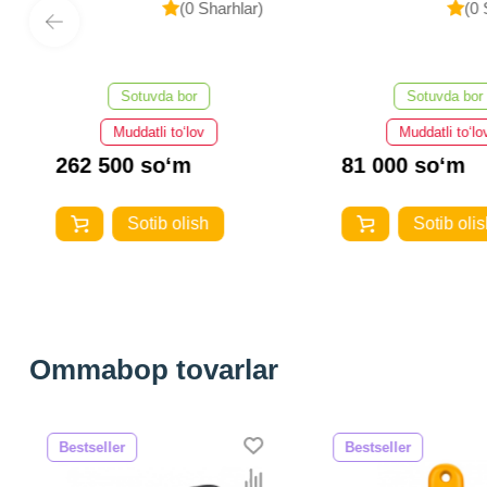
(0 Sharhlar)
(0 
Sotuvda bor
Sotuvda bor
Muddatli to‘lov
Muddatli to‘lo
262 500 so‘m
81 000 so‘m
Sotib olish
Sotib olis
Ommabop tovarlar
Bestseller
Bestseller