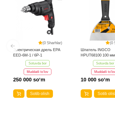
(0 Sharhlar)
(0 
Электрическая дрель EPA
Шпатель INGCO
EED-6M-1 / 6P-1
HPUT68100 100 мм
Sotuvda bor
Sotuvda bor
Muddatli to‘lov
Muddatli to‘lo
250 000 so‘m
10 000 so‘m
Sotib olish
Sotib olis