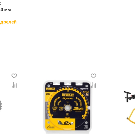
:
10 мм
 дрелей