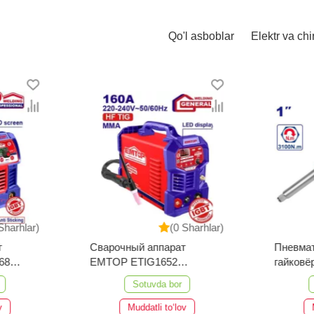
Qo'l asboblar
Elektr va chi
Sharhlar)
(0 Sharhlar)
т
Сварочный аппарат
Пневма
68
EMTOP ETIG1652
гайков
TIG/MMA
EATL01
Sotuvda bor
v
Muddatli to‘lov