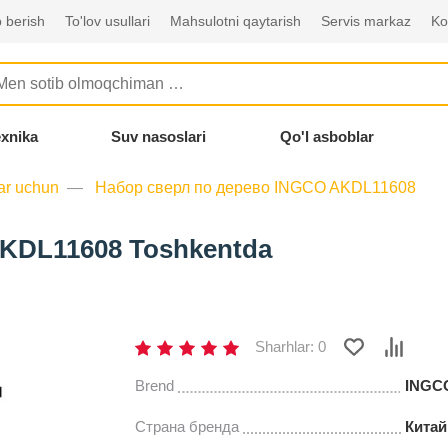
 berish
To'lov usullari
Mahsulotni qaytarish
Servis markaz
Ko
exnika
Suv nasoslari
Qo'l asboblar
ar uchun
Набор сверл по дерево INGCO AKDL11608
KDL11608 Toshkentda
Sharhlar: 0
Brend
INGC
Страна бренда
Китай