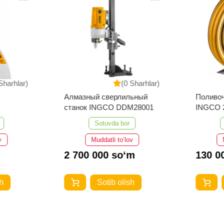
Sharhlar)
(0 Sharhlar)
Алмазный сверлильный
Поливо
станок INGCO DDM28001
INGCO 
Sotuvda bor
v
Muddatli to‘lov
2 700 000 so‘m
130 0
h
Sotib olish