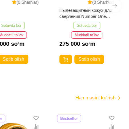
(0 Sharhlar)
(0 Sharhlar)
Пылезащитный кожух для
сверления Number One
TD18
Sotuvda bor
Sotuvda bor
Muddatli to‘lov
Muddatli to‘lov
 000 so‘m
275 000 so‘m
Sotib olish
Sotib olish
Hammasini ko‘rish
er
Bestseller