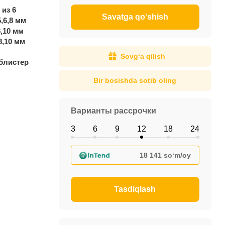
из 6
Savatga qo‘shish
,6,8 мм
8,10 мм
8,10 мм
Sovg‘a qilish
блистер
Bir bosishda sotib oling
Варианты рассрочки
3
6
9
12
18
24
18 141 so‘m/oy
Tasdiqlash