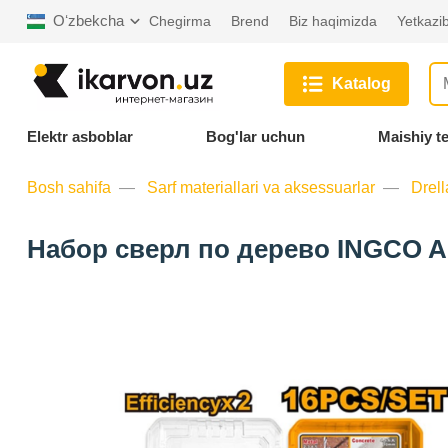
Oʻzbekcha
Chegirma
Brend
Biz haqimizda
Yetkazib
Katalog
Elektr asboblar
Bog'lar uchun
Maishiy t
Bosh sahifa
Sarf materiallari va aksessuarlar
Drell
Набор сверл по дерево INGCO A