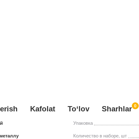
0
erish
Kafolat
To‘lov
Sharhlar
ай
Упаковка
 металлу
Количество в наборе, шт