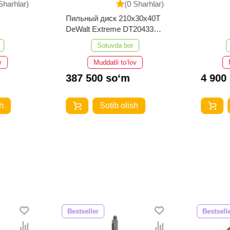
Sharhlar)
(0 Sharhlar)
Пильный диск 210x30х40T
DeWalt Extreme DT20433-
QZ
Sotuvda bor
v
Muddatli to‘lov
387 500 so‘m
4 900
h
Sotib olish
Bestseller
Bestsell