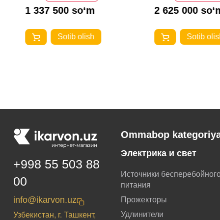
1 337 500 so‘m
2 625 000 so‘
Sotib olish
Sotib olis
Ommabop kategoriya
Электрика и свет
+998 55 503 88
Источники бесперебойног
00
питания
info@ikarvon.uz
Прожекторы
Удлинители
Узбекистан, г. Ташкент,