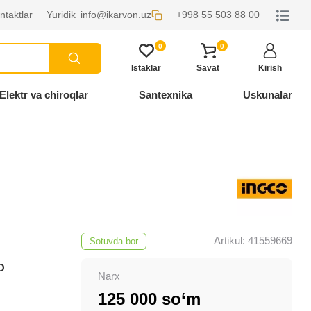
ntaktlar
Yuridik
info@ikarvon.uz
+998 55 503 88 00
0
0
Istaklar
Savat
Kirish
Elektr va chiroqlar
Santexnika
Uskunalar
Artikul: 41559669
Sotuvda bor
O
Narx
125 000 so‘m