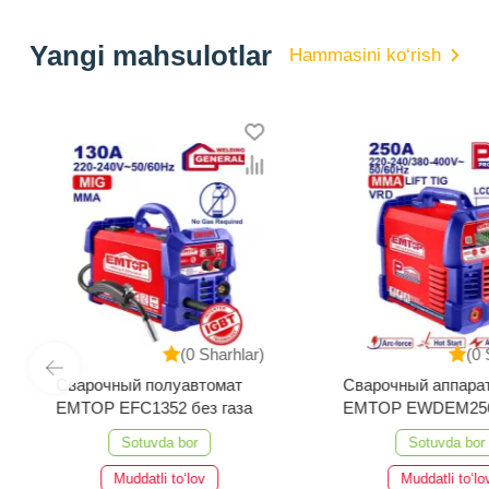
Yangi mahsulotlar
Hammasini ko‘rish
(0 Sharhlar)
(0 
Сварочный полуавтомат
Сварочный аппара
EMTOP EFC1352 без газа
EMTOP EWDEM25
MMA/TIG Lift
Sotuvda bor
Sotuvda bor
Muddatli to‘lov
Muddatli to‘lo