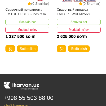
(0 Sharhlar)
(0 Sharhlar)
Сварочный полуавтомат
Сварочный аппарат
EMTOP EFC1352 без газа
EMTOP EWDEM2568
MMA/TIG Lift
Sotuvda bor
Sotuvda bor
Muddatli to‘lov
Muddatli to‘lov
1 337 500 so‘m
2 625 000 so‘m
Sotib olish
Sotib olish
+998 55 503 88 00
info@ikarvon.uz