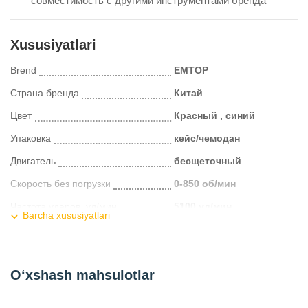
совместимость с другими инструментами бренда
Xususiyatlari
Brend
EMTOP
Страна бренда
Китай
Цвет
Красный , синий
Упаковка
кейс/чемодан
Двигатель
бесщеточный
Скорость без погрузки
0-850 об/мин
Частота ударов, уд/мин
5100 уд/мин
Barcha xususiyatlari
Напряжение
20V
Энергия удара, Дж
1,8 Дж
O‘xshash mahsulotlar
Kategoriya
Перфораторы