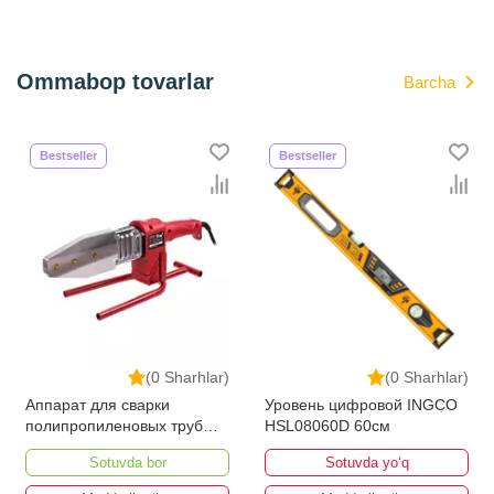
Ommabop tovarlar
Barcha
Bestseller
Bestseller
(0 Sharhlar)
(0 Sharhlar)
Аппарат для сварки
Уровень цифровой INGCO
полипропиленовых труб
HSL08060D 60см
Number One EPC40/15-1
Sotuvda bor
Sotuvda yo‘q