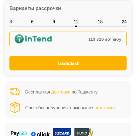
Варианты рассрочки
3
6
9
12
18
24
119 728 so‘m/oy
Tasdiqlash
Бесплатная
доставка
по Ташкенту
Способы получения: самовывоз,
доставка