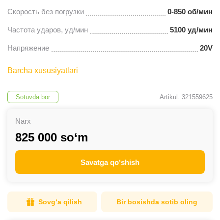
Скорость без погрузки
0-850 об/мин
Частота ударов, уд/мин
5100 уд/мин
Напряжение
20V
Barcha xususiyatlari
Sotuvda bor
Artikul: 321559625
Narx
825 000 so‘m
Savatga qo‘shish
Sovg‘a qilish
Bir bosishda sotib oling