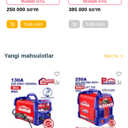
Muddatli to‘lov
Muddatli to‘lov
250 000 so‘m
385 000 so‘m
Sotib olish
Sotib olish
Yangi mahsulotlar
Barcha