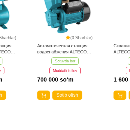
Sharhlar)
(0 Sharhlar)
анция
Автоматическая станция
Скважи
LTECO
водоснабжения ALTECO
ALTECO
AВН 370
Sotuvda bor
v
Muddatli to‘lov
m
700 000 so‘m
1 600
h
Sotib olish