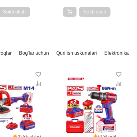
Sotib olish
Sotib olish
roqlar
Bog'lar uchun
Qurilish uskunalari
Elektronika
(0 Sharhlar)
(0 Sharhlar)