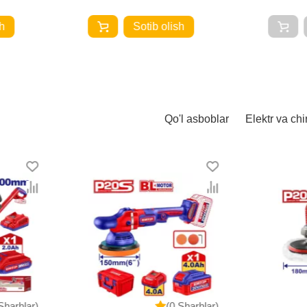
h
Sotib olish
Qo'l asboblar
Elektr va chi
Sharhlar)
(0 Sharhlar)