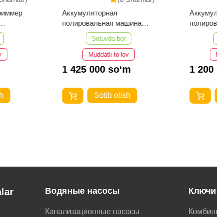
риммер
Аккумуляторная
Аккуму
полировальная машина
полиро
EMTOP ELAP20158
EMTOP 
Sotuvda bor
v
Muddatli to‘lov
1 425 000 so‘m
1 200
h
Sotib olish
Водяные насосы
Ключи
lar
Канализационные насосы
Комбин