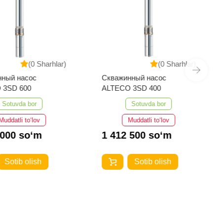
(0 Sharhlar)
(0 Sharhlar)
нный насос
Скважинный насос
 3SD 600
ALTECO 3SD 400
Sotuvda bor
Sotuvda bor
Muddatli to‘lov
Muddatli to‘lov
 000 so‘m
1 412 500 so‘m
Sotib olish
Sotib olish