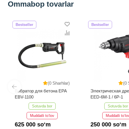
Ommabop tovarlar
Bestseller
Bestseller
(0 Sharhlar)
(0 
Вибратор для бетона EPA
Электрическая др
EBV-1100
EED-6M-1 / 6P-1
Sotuvda bor
Sotuvda bor
Muddatli to‘lov
Muddatli to‘lo
625 000 so‘m
250 000 so‘m