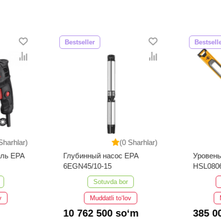
Bestseller
Bestsell
Sharhlar)
(0 Sharhlar)
ель EPA
Глубинный насос EPA
Уровен
6EGN45/10-15
HSL080
Sotuvda bor
v
Muddatli to‘lov
10 762 500 so‘m
385 0