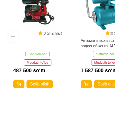
(0 Sharhlar)
(0 
Автоматическая ст
водоснабжения A
АВН 900
Sotuvda bor
Sotuvda bor
Muddatli to‘lov
Muddatli to‘lo
487 500 so‘m
1 587 500 so‘
Sotib olish
Sotib olis