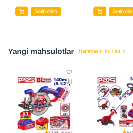
Sotib olish
Sotib olis
Yangi mahsulotlar
Hammasini ko‘rish
(0 Sharhlar)
(0 