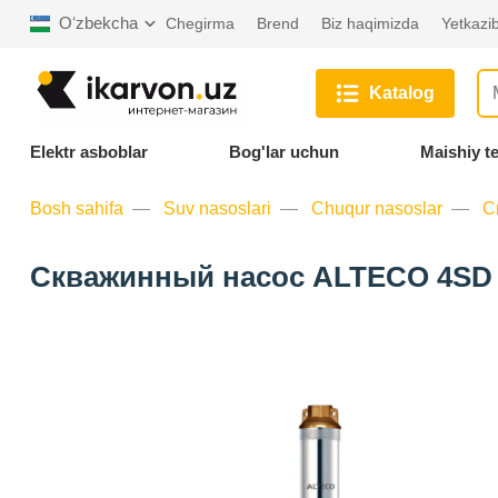
Oʻzbekcha
Chegirma
Brend
Biz haqimizda
Yetkazib
Katalog
Elektr asboblar
Bog'lar uchun
Maishiy t
Bosh sahifa
Suv nasoslari
Chuqur nasoslar
С
Скважинный насос ALTECO 4SD 