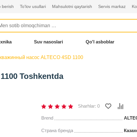
 berish
To'lov usullari
Mahsulotni qaytarish
Servis markaz
Ko
exnika
Suv nasoslari
Qo'l asboblar
кважинный насос ALTECO 4SD 1100
1100 Toshkentda
Sharhlar: 0
Brend
ALTE
Страна бренда
Казах