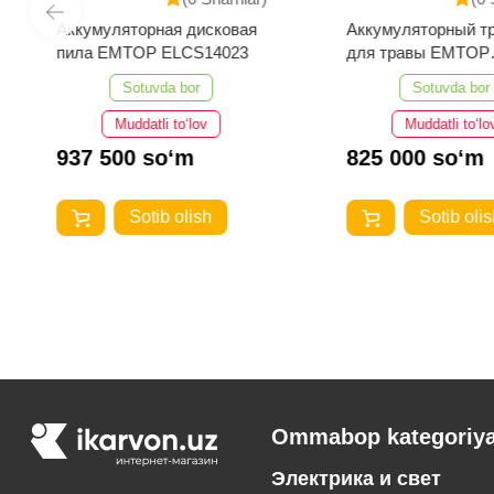
Аккумуляторная дисковая
Аккумуляторный т
пила EMTOP ELCS14023
для травы EMTOP
ELGT203285
Sotuvda bor
Sotuvda bor
Muddatli to‘lov
Muddatli to‘lo
937 500 so‘m
825 000 so‘m
Sotib olish
Sotib olis
Ommabop kategoriya
Электрика и свет