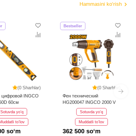
Hammasini ko‘rish
er
Bestseller
(0 Sharhlar)
(0 Sharhlar)
ь цифровой INGCO
Фен технический
60D 60см
HG200047 INGCO 2000 V
Sotuvda yo‘q
Sotuvda yo‘q
Muddatli to‘lov
Muddatli to‘lov
00 so‘m
362 500 so‘m