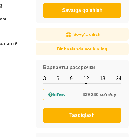
й
Savatga qo‘shish
 мм
Sovg‘a qilish
ральный
Bir bosishda sotib oling
Варианты рассрочки
3
6
9
12
18
24
339 230 so‘m/oy
Tasdiqlash