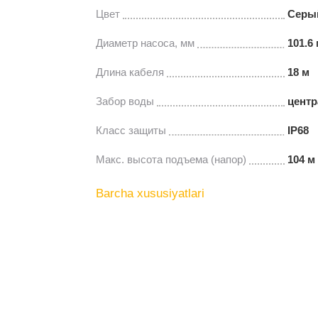
Цвет
Серы
Диаметр насоса, мм
101.6
Длина кабеля
18 м
Забор воды
цент
Класс защиты
IP68
Макс. высота подъема (напор)
104 м
Barcha xususiyatlari