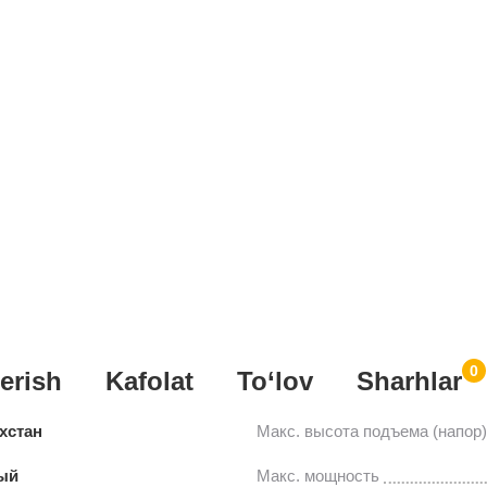
0
erish
Kafolat
To‘lov
Sharhlar
хстан
Макс. высота подъема (напор)
ый
Макс. мощность