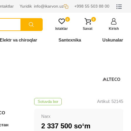
ntaktlar
Yuridik
info@ikarvon.uz
+998 55 503 88 00
0
0
Istaklar
Savat
Kirish
Elektr va chiroqlar
Santexnika
Uskunalar
Artikul: 52145
Sotuvda bor
CO
Narx
2 337 500 so‘m
стан