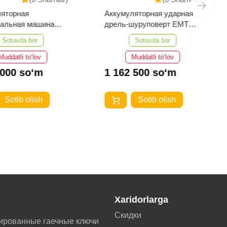
ляторная
Аккумуляторная ударная
вальная машина
дрель-шуруповерт EMTOP
ELAP20188
ECIDL208682
Sotuvda bor
Sotuvda bor
Muddatli to‘lov
Muddatli to‘lov
 000 so‘m
1 162 500 so‘m
Sotib olish
Sotib olish
Xaridorlarga
Скидки
ированные гаечные ключи