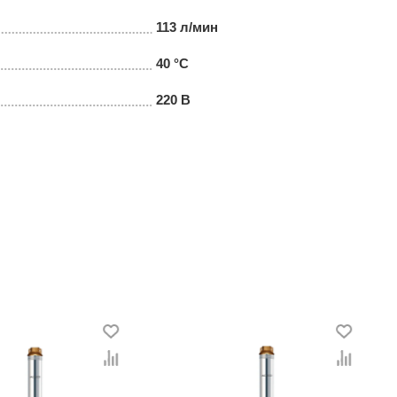
113 л/мин
40 °C
220 В