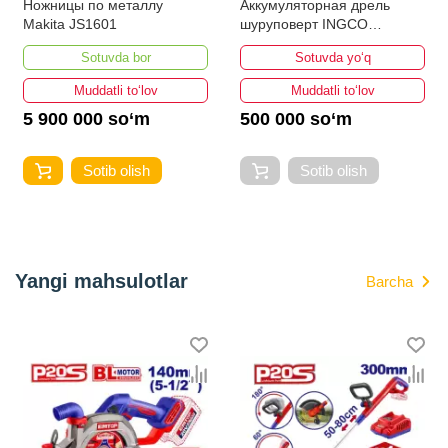
Ножницы по металлу
Аккумуляторная дрель
Makita JS1601
шуруповерт INGCO
CDLI200518
Sotuvda bor
Sotuvda yo‘q
Muddatli to‘lov
Muddatli to‘lov
5 900 000 so‘m
500 000 so‘m
Sotib olish
Sotib olish
Yangi mahsulotlar
Barcha