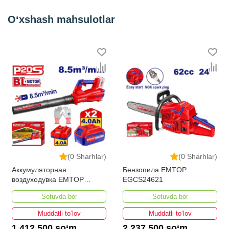
O‘xshash mahsulotlar
(0 Sharhlar)
(0 Sharhlar)
Аккумуляторная
Бензопила EMTOP
воздуходувка EMTOP
EGCS24621
ELAB204282
Sotuvda bor
Sotuvda bor
Muddatli to‘lov
Muddatli to‘lov
1 412 500 so‘m
2 237 500 so‘m