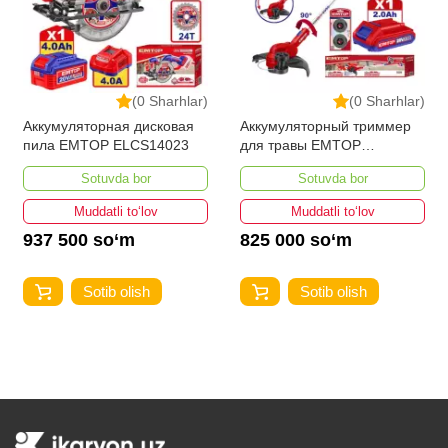
(0 Sharhlar)
(0 Sharhlar)
Аккумуляторная дисковая
Аккумуляторный триммер
пила EMTOP ELCS14023
для травы EMTOP
ELGT203285
Sotuvda bor
Sotuvda bor
Muddatli to‘lov
Muddatli to‘lov
937 500 so‘m
825 000 so‘m
Sotib olish
Sotib olish