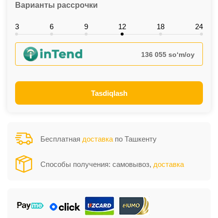
Варианты рассрочки
3
6
9
12
18
24
136 055 so‘m/oy
Tasdiqlash
Бесплатная
доставка
по Ташкенту
Способы получения: самовывоз,
доставка