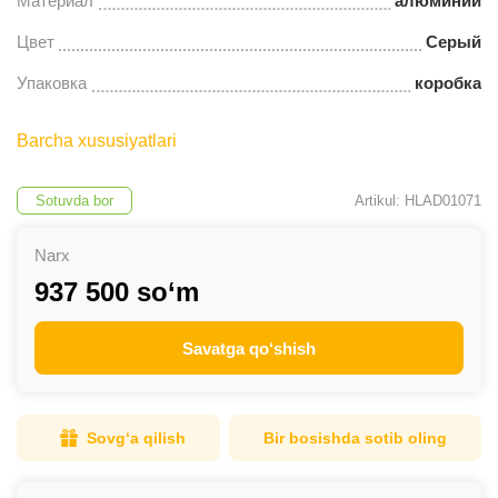
Материал
алюминий
Цвет
Серый
Упаковка
коробка
Barcha xususiyatlari
Sotuvda bor
Artikul: HLAD01071
Narx
937 500 so‘m
Savatga qo‘shish
Sovg‘a qilish
Bir bosishda sotib oling