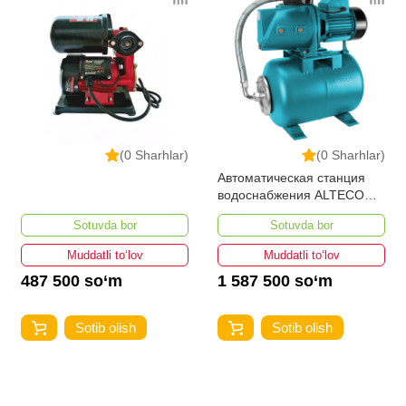
(0 Sharhlar)
(0 Sharhlar)
Автоматическая станция
водоснабжения ALTECO
АВН 900
Sotuvda bor
Sotuvda bor
Muddatli to‘lov
Muddatli to‘lov
487 500 so‘m
1 587 500 so‘m
Sotib olish
Sotib olish