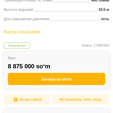
Производительность, л/мин
400 л/мин
Высота подъема
19.5 м
Для повышения давления
есть
Barcha xususiyatlari
Sotuvda bor
Artikul: 172857915
Narx
8 875 000 so‘m
Savatga qo‘shish
Sovg‘a qilish
Bir bosishda sotib oling