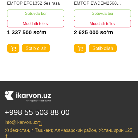
EMTOP EFC1352 без газа
EMTOP EWDEM2568
MMA/TIG Lift
Sotuvda bor
Sotuvda bor
Muddatli to‘lov
Muddatli to‘lov
1 337 500 so‘m
2 625 000 so‘m
Sotib olish
Sotib olish
+998 55 503 88 00
info@ikarvon.uz
Узбекистан, г. Ташкент, Алмазарский район, Уста-ширин 125
ф